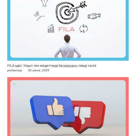
FILA әдісі: Уақыт пен міндеттерді басқарудың тиімді тәсілі
редактор
30 июня, 2025