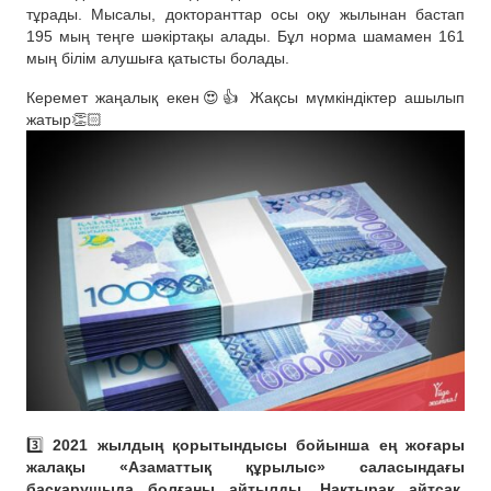
тұрады. Мысалы, докторанттар осы оқу жылынан бастап
195 мың теңге шәкіртақы алады. Бұл норма шамамен 161
мың білім алушыға қатысты болады.
Керемет жаңалық екен😍👍 Жақсы мүмкіндіктер ашылып
жатыр👏🏻
3️⃣
2021 жылдың қорытындысы бойынша ең жоғары
жалақы «Азаматтық құрылыс» саласындағы
басқарушыда болғаны айтылды. Нақтырақ айтсақ,