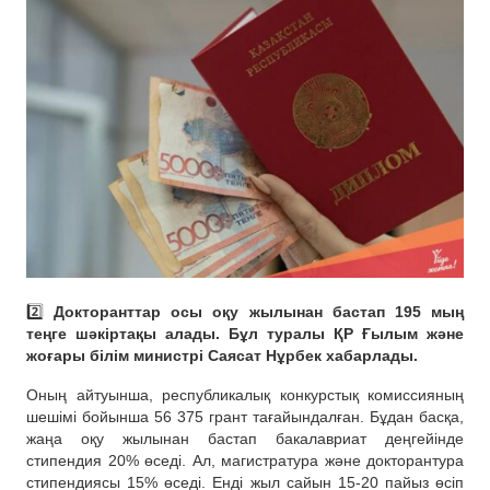
2️⃣
Докторанттар осы оқу жылынан бастап 195 мың
теңге шәкіртақы алады. Бұл туралы ҚР Ғылым және
жоғары білім министрі Саясат Нұрбек хабарлады.
Оның айтуынша, республикалық конкурстық комиссияның
шешімі бойынша 56 375 грант тағайындалған. Бұдан басқа,
жаңа оқу жылынан бастап бакалавриат деңгейінде
стипендия 20% өседі. Ал, магистратура және докторантура
стипендиясы 15% өседі. Енді жыл сайын 15-20 пайыз өсіп