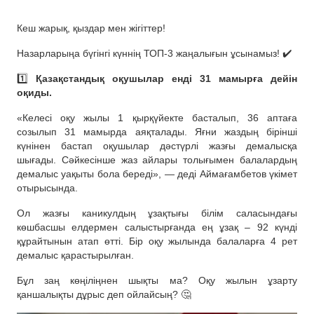
Кеш жарық, қыздар мен жігіттер!
Назарларыңа бүгінгі күннің ТОП-3 жаңалығын ұсынамыз! ✔️
1️⃣
Қазақстандық оқушылар енді 31 мамырға дейін
оқиды.
«Келесі оқу жылы 1 қырқүйекте басталып, 36 аптаға
созылып 31 мамырда аяқталады. Яғни жаздың бірінші
күнінен бастап оқушылар дәстүрлі жазғы демалысқа
шығады. Сәйкесінше жаз айлары толығымен балалардың
демалыс уақыты бола береді», — деді Аймағамбетов үкімет
отырысында.
Ол жазғы каникулдың ұзақтығы білім саласындағы
көшбасшы елдермен салыстырғанда ең ұзақ – 92 күнді
құрайтынын атап өтті. Бір оқу жылында балаларға 4 рет
демалыс қарастырылған.
Бұл заң көңіліңнен шықты ма? Оқу жылын ұзарту
қаншалықты дұрыс деп ойлайсың? 🤔