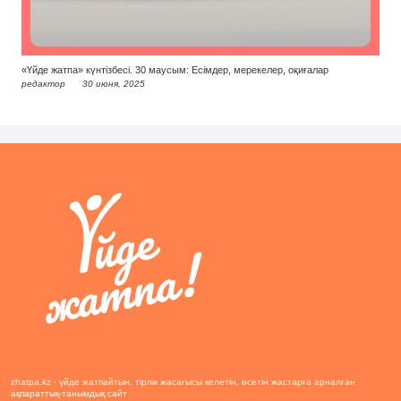
«Үйде жатпа» күнтізбесі. 30 маусым: Есімдер, мерекелер, оқиғалар
редактор
30 июня, 2025
zhatpa.kz - үйде жатпайтын, тірлік жасағысы келетін, өсетін жастарға арналған
ақпараттық-танымдық сайт