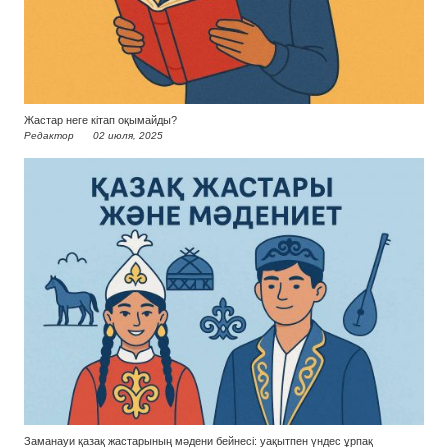
Жастар неге кітап оқымайды?
Редактор
02 июля, 2025
Заманауи қазақ жастарының мәдени бейнесі: уақытпен үндес ұрпақ