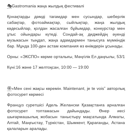
🎭
Gastromania жаңа жылдық фестивалі
Қонақтарды дәмді тағамдар мен сусындар, шеберлік
сабақтар, фотоаймақтар, сыйлықтар, жаңа жылдық
кәдесыйлар, қолдан жасалған бұйымдар, конкурстар мен
ұтыс ойындары күтеді. Сондай-ақ диджейдің әуенді
музыкасын тыңдап, жаңа адамдармен танысуға мүмкіндік
бар. Мұнда 100-ден астам компания өз өнімдерін ұсынады.
Орны: «ЭКСПО» көрме орталығы, Мәңгілік Ел даңғылы, 53/1
Күні:16 және 17 желтоқсан, 10:00 — 19:00
🏵
«Мен сені жақсы көремін. Maintenant, je te vois” авторлық
фотосурет көрмесі
Француз суретшісі Адель Желански Қазақстанға арналған
фотосурет топтамасын дайындады. Өнер иесі
шығармашылық жобасын таныстыру мақсатында Алматы,
Алтай, Маңғыстау, Түркістан, Шымкент, Қарағанды, Астана
қалаларын аралады.