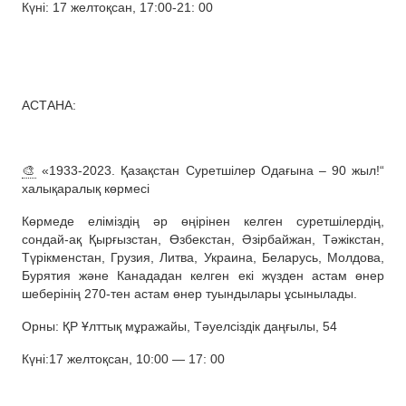
Күні: 17 желтоқсан, 17:00-21: 00
АСТАНА:
🎨
«1933-2023. Қазақстан Суретшілер Одағына – 90 жыл!“
халықаралық көрмесі
Көрмеде еліміздің әр өңірінен келген суретшілердің,
сондай-ақ Қырғызстан, Өзбекстан, Әзірбайжан, Тәжікстан,
Түрікменстан, Грузия, Литва, Украина, Беларусь, Молдова,
Бурятия және Канададан келген екі жүзден астам өнер
шеберінің 270-тен астам өнер туындылары ұсынылады.
Орны: ҚР Ұлттық мұражайы, Тәуелсіздік даңғылы, 54
Күні:17 желтоқсан, 10:00 — 17: 00