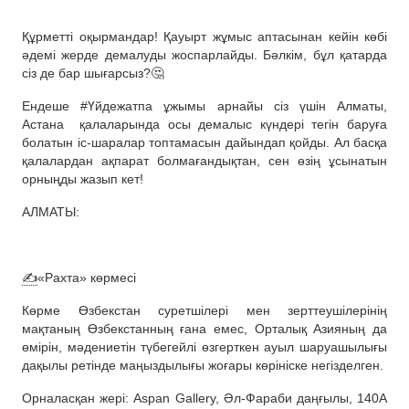
Құрметті оқырмандар! Қауырт жұмыс аптасынан кейін көбі
әдемі жерде демалуды жоспарлайды. Бәлкім, бұл қатарда
сіз де бар шығарсыз?🤔
Ендеше #Үйдежатпа ұжымы арнайы сіз үшін Алматы,
Астана
қалаларында осы демалыс күндері тегін баруға
болатын іс-шаралар топтамасын дайындап қойды. Ал басқа
қалалардан ақпарат болмағандықтан, сен өзің ұсынатын
орныңды жазып кет!
АЛМАТЫ:
✍️
«Рахта» көрмесі
Көрме Өзбекстан суретшілері мен зерттеушілерінің
мақтаның Өзбекстанның ғана емес, Орталық Азияның да
өмірін, мәдениетін түбегейлі өзгерткен ауыл шаруашылығы
дақылы ретінде маңыздылығы жоғары көрініске негізделген.
Орналасқан жері: Aspan Gallery, Әл-Фараби даңғылы, 140А