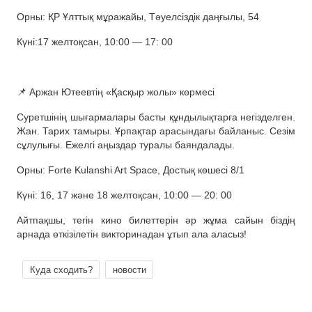
Орны: ҚР Ұлттық мұражайы, Тәуелсіздік даңғылы, 54
Күні:17 желтоқсан, 10:00 — 17: 00
📌 Аржан Ютеевтің «Қасқыр жолы» көрмесі
Суретшінің шығармалары басты құндылықтарға негізделген.
Жан. Тарих тамыры. Ұрпақтар арасындағы байланыс. Сезім
сұлулығы. Ежелгі аңыздар туралы баяндалады.
Орны: Forte Kulanshi Art Space, Достық көшесі 8/1
Күні: 16, 17 және 18 желтоқсан, 10:00 — 20: 00
Айтпақшы, тегін кино билеттерін әр жұма сайын біздің
арнада өткізілетін викторинадан ұтып ала аласыз!
Куда сходить?
новости