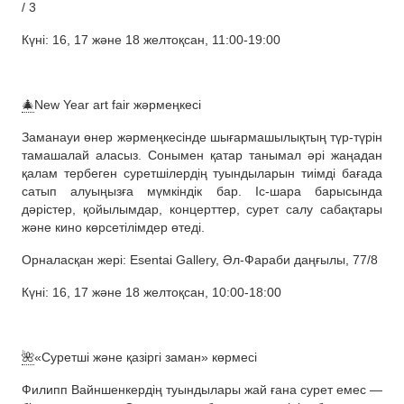
/ 3
Күні: 16, 17 және 18 желтоқсан, 11:00-19:00
🎄
New Year art fair жәрмеңкесі
Заманауи өнер жәрмеңкесінде шығармашылықтың түр-түрін
тамашалай аласыз. Сонымен қатар танымал әрі жаңадан
қалам тербеген суретшілердің туындыларын тиімді бағада
сатып алуыңызға мүмкіндік бар. Іс-шара барысында
дәрістер, қойылымдар, концерттер, сурет салу сабақтары
және кино көрсетілімдер өтеді.
Орналасқан жері: Esentai Gallery, Әл-Фараби даңғылы, 77/8
Күні: 16, 17 және 18 желтоқсан, 10:00-18:00
🌺
«Суретші және қазіргі заман» көрмесі
Филипп Вайншенкердің туындылары жай ғана сурет емес —