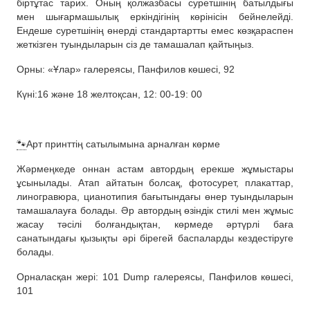
біртұтас тарих. Оның қолжазбасы суретшінің батылдығы
мен шығармашылық еркіндігінің көрінісін бейнелейді.
Ендеше суретшінің өнерді стандартартты емес көзқараспен
жеткізген туындыларын сіз де тамашалап қайтыңыз.
Орны: «Ұлар» галереясы, Панфилов көшесі, 92
Күні:16 және 18 желтоқсан, 12: 00-19: 00
🐾
Арт принттің сатылымына арналған көрме
Жәрмеңкеде оннан астам автордың ерекше жұмыстары
ұсынылады. Атап айтатын болсақ, фотосурет, плакаттар,
линогравюра, цианотипия бағытындағы өнер туындыларын
тамашалауға болады. Әр автордың өзіндік стилі мен жұмыс
жасау тәсілі болғандықтан, көрмеде әртүрлі баға
санатындағы қызықты әрі бірегей баспаларды кездестіруге
болады.
Орналасқан жері: 101 Dump галереясы, Панфилов көшесі,
101