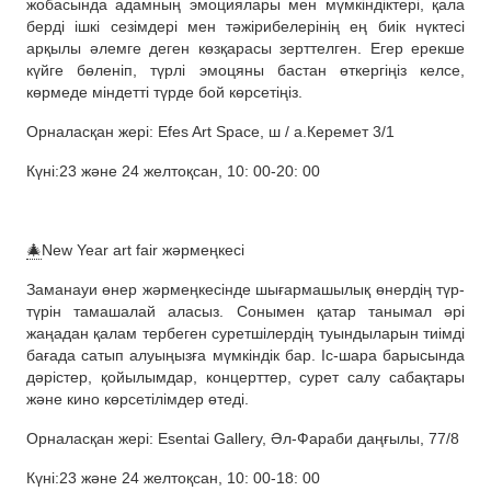
жобасында адамның эмоциялары мен мүмкіндіктері, қала
берді ішкі сезімдері мен тәжірибелерінің ең биік нүктесі
арқылы әлемге деген көзқарасы зерттелген. Егер ерекше
күйге бөленіп, түрлі эмоцяны бастан өткергіңіз келсе,
көрмеде міндетті түрде бой көрсетіңіз.
Орналасқан жері: Efes Art Space, ш / а.Керемет 3/1
Күні:23 және 24 желтоқсан, 10: 00-20: 00
🎄
New Year art fair жәрмеңкесі
Заманауи өнер жәрмеңкесінде шығармашылық өнердің түр-
түрін тамашалай аласыз. Сонымен қатар танымал әрі
жаңадан қалам тербеген суретшілердің туындыларын тиімді
бағада сатып алуыңызға мүмкіндік бар. Іс-шара барысында
дәрістер, қойылымдар, концерттер, сурет салу сабақтары
және кино көрсетілімдер өтеді.
Орналасқан жері: Esentai Gallery, Әл-Фараби даңғылы, 77/8
Күні:23 және 24 желтоқсан, 10: 00-18: 00