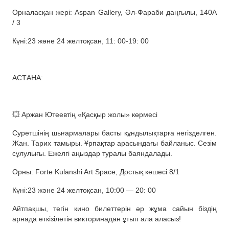
Орналасқан жері: Aspan Gallery, Әл-Фараби даңғылы, 140А
/ 3
Күні:23 және 24 желтоқсан, 11: 00-19: 00
АСТАНА:
💥 Аржан Ютеевтің «Қасқыр жолы» көрмесі
Суретшінің шығармалары басты құндылықтарға негізделген.
Жан. Тарих тамыры. Ұрпақтар арасындағы байланыс. Сезім
сұлулығы. Ежелгі аңыздар туралы баяндалады.
Орны: Forte Kulanshi Art Space, Достық көшесі 8/1
Күні:23 және 24 желтоқсан, 10:00 — 20: 00
Айтпақшы, тегін кино билеттерін әр жұма сайын біздің
арнада өткізілетін викторинадан ұтып ала аласыз!