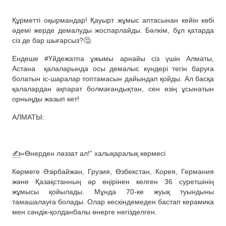
Құрметті оқырмандар! Қауырт жұмыс аптасынан кейін көбі
әдемі жерде демалуды жоспарлайды. Бәлкім, бұл қатарда
сіз де бар шығарсыз?🤔
Ендеше #Үйдежатпа ұжымы арнайы сіз үшін Алматы,
Астана
қалаларында осы демалыс күндері тегін баруға
болатын іс-шаралар топтамасын дайындап қойды. Ал басқа
қалалардан ақпарат болмағандықтан, сен өзің ұсынатын
орныңды жазып кет!
АЛМАТЫ:
✍️
«Өнерден ләззат ал!” халықаралық көрмесі
Көрмеге Әзірбайжан, Грузия, Өзбекстан, Корея, Германия
және Қазақстанның әр өңірінен келген 36 суретшінің
жұмысы қойылады. Мұнда 70-ке жуық туындыны
тамашалауға болады. Олар кескіндемеден бастап керамика
мен сәндік-қолданбалы өнерге негізделген.