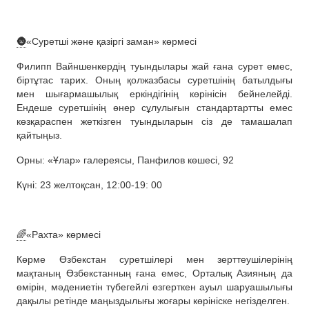
🌚
«Суретші және қазіргі заман» көрмесі
Филипп Вайншенкердің туындылары жай ғана сурет емес,
біртұтас тарих. Оның қолжазбасы суретшінің батылдығы
мен шығармашылық еркіндігінің көрінісін бейнелейді.
Ендеше суретшінің өнер сұлулығын стандартартты емес
көзқараспен жеткізген туындыларын сіз де тамашалап
қайтыңыз.
Орны: «Ұлар» галереясы, Панфилов көшесі, 92
Күні: 23 желтоқсан, 12:00-19: 00
🌈
«Рахта» көрмесі
Көрме Өзбекстан суретшілері мен зерттеушілерінің
мақтаның Өзбекстанның ғана емес, Орталық Азияның да
өмірін, мәдениетін түбегейлі өзгерткен ауыл шаруашылығы
дақылы ретінде маңыздылығы жоғары көрініске негізделген.