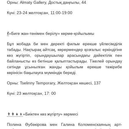
Орны: Almaty Gallery, Достық даңғылы, 44
Күні: 23-24 желтоқсан, 11:00-19:00
💃
«Биге жан-тәнімен берілу» көрме-қойылымы
Бұл жобада би мен деректі фильм ерекше үйлесімділік
табады. Нақтырақ айтсақ, көрермендер қозғалыс еркіндігіне
көз жүгіртіп, орындаушылар арасындағы дәйектілік пен
байланысты өз бетінше қалыптастырады. Тікелей орындау
сәтінде ұсынылған жанды қойылым ерекше тәжірибе
көрінісін бақылауға мүмкіндік береді.
Орны: Tselinny Temporary, Желтоқсан көшесі, 137
Күні: 23 желтоқсан, 17: 00
👨‍👩‍👧‍👦
«Биіктен көз жүгірту» көрмесі
Полина Әубәкірова мен Галина Коломенскаяның арт-