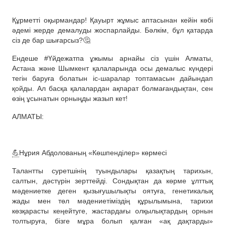
Құрметті оқырмандар! Қауырт жұмыс аптасынан кейін көбі
әдемі жерде демалуды жоспарлайды. Бәлкім, бұл қатарда
сіз де бар шығарсыз?🤔
Ендеше #Үйдежатпа ұжымы арнайы сіз үшін Алматы,
Астана және Шымкент қалаларында осы демалыс күндері
тегін баруға болатын іс-шаралар топтамасын дайындап
қойды. Ал басқа қалалардан ақпарат болмағандықтан, сен
өзің ұсынатын орныңды жазып кет!
АЛМАТЫ:
💪
Нұрия Абдолованың «Көшпенділер» көрмесі
Талантты суретшінің туындылары қазақтың тарихын,
салтын, дәстүрін зерттейді. Сондықтан да көрме ұлттық
мәдениетке деген қызығушылықты оятуға, генетикалық
жады мен төл мәдениетіміздің құрылымына, тарихи
көзқарасты кеңейтуге, жастардағы олқылықтардың орнын
толтыруға, бізге мұра болып қалған «ақ дақтарды»