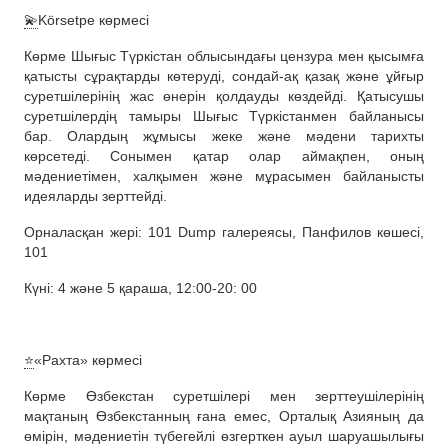
💫
Körsetpe көрмесі
Көрме Шығыс Түркістан облысындағы цензура мен қысымға
қатысты сұрақтарды көтеруді, сондай-ақ қазақ және ұйғыр
суретшілерінің жас өнерін қолдауды көздейді. Қатысушы
суретшілердің тамыры Шығыс Түркістанмен байланысы
бар. Олардың жұмысы жеке және мәдени тарихты
көрсетеді. Сонымен қатар олар аймақпен, оның
мәдениетімен, халқымен және мұрасымен байланысты
идеяларды зерттейді.
Орналасқан жері: 101 Dump галереясы, Панфилов көшесі,
101
Күні: 4 және 5 қараша, 12:00-20: 00
⭐️
«Рахта» көрмесі
Көрме Өзбекстан суретшілері мен зерттеушілерінің
мақтаның Өзбекстанның ғана емес, Орталық Азияның да
өмірін, мәдениетін түбегейлі өзгерткен ауыл шаруашылығы