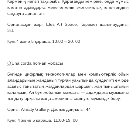
Көрменің негізгі тақырыбы Қарағанды көміріне, онда жұмыс
істейтін адамдарға және өлкенің экологиялық тепе-теңдігін
сақтауға арналған.
Орналасқан жері: Efes Art Space, Керемет шағынауданы,
3к1
Күні:4 және 5 қараша, 10:00 – 20: 00
📺
Una corda поп-ап жобасы
Бүгінде цифрлық технологиялар мен компьютерлік ойын
алаңдарының жанданып тұрған уақытында күнделікті өмірде
асығыс танытатын жағдайлардан шаршап, жан тыныштығын
қалайсың. Ал бұл жобаның мақсаты — адамдарға музыканы
тыңдату арқылы жаңа эмоцияны сезінуге мүмкіндік беру.
Орны: Almaty Gallery, Достық даңғылы, 44
Күні: 4 және 5 қараша, 11:00-19: 00