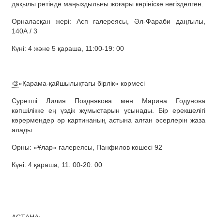
дақылы ретінде маңыздылығы жоғары көрініске негізделген.
Орналасқан жері: Асп галереясы, Әл-Фараби даңғылы,
140А / 3
Күні: 4 және 5 қараша, 11:00-19: 00
🎨
«Қарама-қайшылықтағы бірлік» көрмесі
Суретші Лилия Позднякова мен Марина Годунова
көпшілікке ең үздік жұмыстарын ұсынады. Бір ерекшелігі
көрермендер әр картинаның астына алған әсерлерін жаза
алады.
Орны: «Ұлар» галереясы, Панфилов көшесі 92
Күні: 4 қараша, 11: 00-20: 00