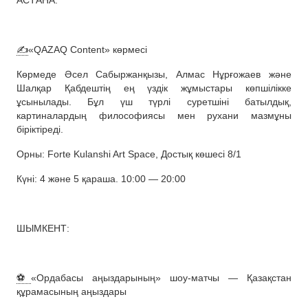
АСТАНА:
✍️
«QAZAQ Content» көрмесі
Көрмеде Әсел Сабыржанқызы, Алмас Нұрғожаев және
Шалқар Қабдештің ең үздік жұмыстары көпшілікке
ұсынылады. Бұл үш түрлі суретшіні батылдық,
картиналардың философиясы мен рухани мазмұны
біріктіреді.
Орны: Forte Kulanshi Art Space, Достық көшесі 8/1
Күні: 4 және 5 қараша. 10:00 — 20:00
ШЫМКЕНТ:
⚽️
«Ордабасы аңыздарының» шоу-матчы — Қазақстан
құрамасының аңыздары