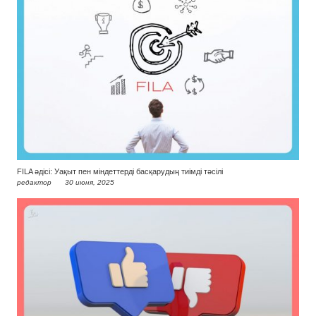
FILA әдісі: Уақыт пен міндеттерді басқарудың тиімді тәсілі
редактор
30 июня, 2025