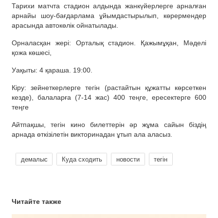
Тарихи матчта стадион алдында жанкүйерлерге арналған
арнайы шоу-бағдарлама ұйымдастырылып, көрермендер
арасында автокөлік ойнатылады.
Орналасқан жері: Орталық стадион. Қажымұқан, Мәделі
қожа көшесі,
Уақыты: 4 қараша. 19:00.
Кіру: зейнеткерлерге тегін (растайтын құжатты көрсеткен
кезде), балаларға (7-14 жас) 400 теңге, ересектерге 600
теңге
Айтпақшы, тегін кино билеттерін әр жұма сайын біздің
арнада өткізілетін викторинадан ұтып ала аласыз.
демалыс
Куда сходить
новости
тегін
Читайте также