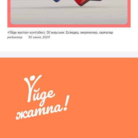
«Үйде жатпа» күнтізбесі. 30 маусым: Есімдер, мерекелер, оқиғалар
редактор
30 июня, 2025