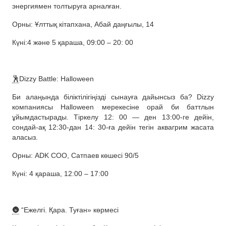
энергиямен толтыруға арналған.
Орны: Ұлттық кітапхана, Абай даңғылы, 14
Күні:4 және 5 қараша, 09:00 – 20: 00
🕺
Dizzy Battle: Halloween
Би алаңында біліктілігіңізді сынауға дайынсыз ба? Dizzy
компаниясы Halloween мерекесіне орай би баттлын
ұйымдастырады. Тіркелу 12: 00 — ден 13:00-ге дейін,
сондай-ақ 12:30-дан 14: 30-ға дейін тегін аквагрим жасата
аласыз.
Орны: ADK СОО, Сатпаев көшесі 90/5
Күні: 4 қараша, 12:00 – 17:00
🌚
“Ежелгі. Қара. Туған» көрмесі