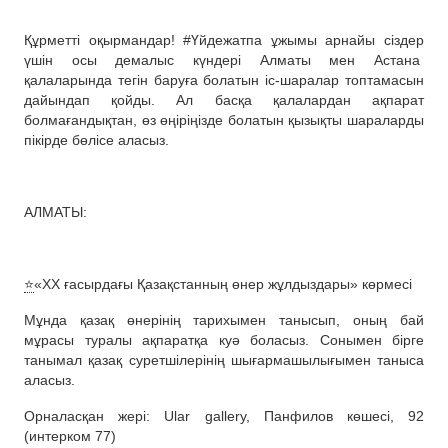
Құрметті оқырмандар! #Үйдежатпа ұжымы арнайы сіздер
үшін осы демалыс күндері Алматы мен Астана
қалаларында тегін баруға болатын іс-шаралар топтамасын
дайындап қойды. Ал басқа қалалардан ақпарат
болмағандықтан, өз өңіріңізде болатын қызықты шараларды
пікірде бөлісе аласыз.
АЛМАТЫ:
⭐️
«ХХ ғасырдағы Қазақстанның өнер жұлдыздары» көрмесі
Мұнда қазақ өнерінің тарихымен танысып, оның бай
мұрасы туралы ақпаратқа куә боласыз. Сонымен бірге
танымал қазақ суретшілерінің шығармашылығымен таныса
аласыз.
Орналасқан жері: Ular gallery, Панфилов көшесі, 92
(интерком 77)