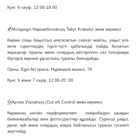
Күні: 6 сәуір, 12:00-18:00
💕
Молдақұл Нарымбетовтың Takyr Krakelur жеке көрмесі
Көрме соңы бақытсыз аяқталатын саяхат жайлы, уақыт өте
келе суреттердің түрлі-түсті қабатында пайда болатын
жарықтар туралы және олардың кептірілген саз топыраққа
біртүрлі көрнекі ұқсастығы туралы баяндайды.
Орны: Egin Art space, Нұрмақов көшесі, 79
Күні: 6 және 7 сәуір, 12:00-20: 00
💱
Артем Утровтың (Out of) Control жеке көрмесі
Көрменің негізін перформативті
тәжірибеден шыққан
бейнежазбалар мен фотосуреттер құрайды. Суретші уақыт,
дене, күй және олардың өзара байланысы туралы түсінікті
зерттейді.