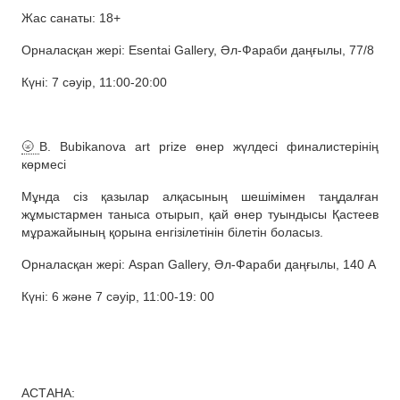
Жас санаты: 18+
Орналасқан жері: Esentai Gallery, Әл-Фараби даңғылы, 77/8
Күні: 7 сәуір, 11:00-20:00
🌝
B. Bubikanova art prize өнер жүлдесі финалистерінің
көрмесі
Мұнда сіз қазылар алқасының шешімімен таңдалған
жұмыстармен таныса отырып, қай өнер туындысы Қастеев
мұражайының қорына енгізілетінін білетін боласыз.
Орналасқан жері: Aspan Gallery, Әл-Фараби даңғылы, 140 А
Күні: 6 және 7 сәуір, 11:00-19: 00
АСТАНА: