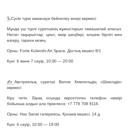
🦾
Cycle түркі заманауи бейнелеу өнері көрмесі
Мұнда үш түрлі суретшінің жұмыстарын тамашалай аласыз.
Негізгі тақырыптар: цикл, өмір шеңбері, өлшем бірлігі мен
өзгеру, тарихи кезең.
Орны: Forte Kulanshi Art Space, Достық көшесі 8/1
Күні: 6 және 7 сәуір, 10:00 — 20:00
✍️
Австриялық суретші Вилли Кемпельдің «Шексіздік»
көрмесі
Кіру тегін. Бірақ осында көрсетілген телефон нөмірі
бойынша алдын ала тіркелесіз: +7 778 708 9116.
Орны: Has Sanat галереясы, Қонаев көшесі, 14 д
Күні: 6 сәуір, 10:00 — 19:00