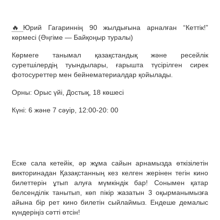
🔥
Юрий Гагариннің 90 жылдығына арналған “Кеттік!”
көрмесі (Әңгіме — Байқоңыр туралы)
Көрмеге танымал қазақстандық және ресейлік
суретшілердің туындылары, ғарышта түсірілген сирек
фотосуреттер мен бейнематериалдар қойылады.
Орны: Орыс үйі, Достық, 18 көшесі
Күні: 6 және 7 сәуір, 12:00-20: 00
Еске сала кетейік, әр жұма сайын арнамызда өткізілетін
викторинадан Қазақстанның кез келген жерінен тегін кино
билеттерін ұтып алуға мүмкіндік бар! Сонымен қатар
белсенділік танытып, көп пікір жазатын 3 оқырманымызға
айына бір рет кино билетін сыйлаймыз. Ендеше демалыс
күндеріңіз сәтті өтсін!