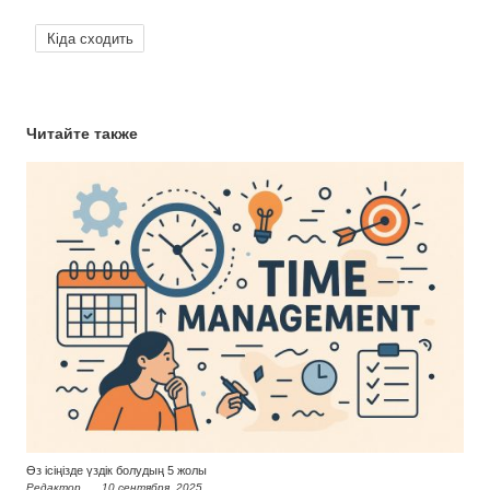
Кіда сходить
Читайте также
Өз ісіңізде үздік болудың 5 жолы
Редактор
10 сентября, 2025