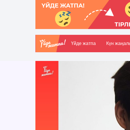
Үйде жатпа
Күн жаңал