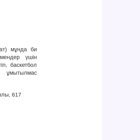
ат) мұнда би
рмендер үшін
іп, баскетбол
ң ұмытылмас
ылы, 617