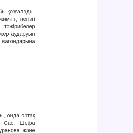
бы қозғалады.
имнің негізгі
қ тәжірибелер
 жер аударуын
к вагондарына
ы, онда ортақ
ь Сас, Шефа
ұранова және