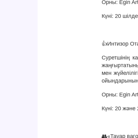
Орны: Egin Ar
Күні: 20 шілде
👍Интизор От
Суретшінің к
жаңғыртатыны
мен жүйелілі
ойындарының 
Орны: Egin Ar
Күні: 20 және
👥
«Тауар ваг