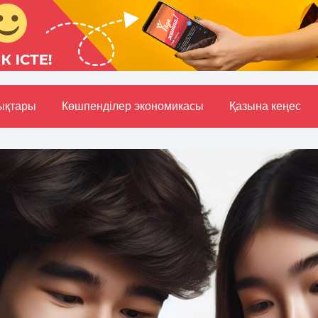
ықтары
Көшпенділер экономикасы
Қазына кеңес