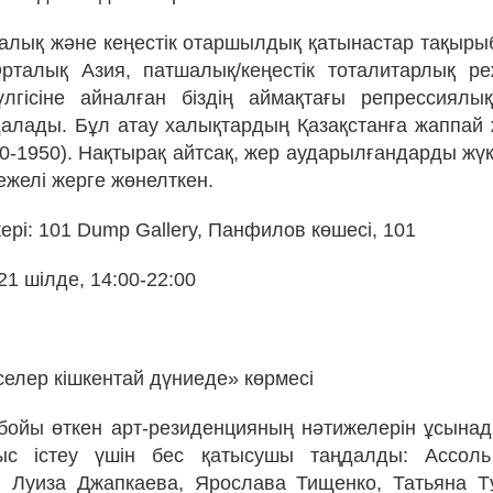
лық және кеңестік отаршылдық қатынастар тақыры
талық Азия, патшалық/кеңестік тоталитарлық реж
үлгісіне айналған біздің аймақтағы репрессиялы
алады. Бұл атау халықтардың Қазақстанға жаппай
930-1950). Нақтырақ айтсақ, жер аударылғандарды жү
ежелі жерге жөнелткен.
рі: 101 Dump Gallery, Панфилов көшесі, 101
 21 шілде, 14:00-22:00
селер кішкентай дүниеде» көрмесі
 бойы өткен арт-резиденцияның нәтижелерін ұсынад
ыс істеу үшін бес қатысушы таңдалды: Ассол
, Луиза Джапкаева, Ярослава Тищенко, Татьяна Т