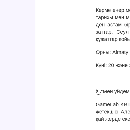
Көрме өнер м
тарихы мен м
ден астам бі
заттар, Сеу
құжаттар қой
Орны: Almaty
Күні: 20 және 
🫷
“Мен үйдем
GameLab KBTU
жетекшісі А
қай жерде екен