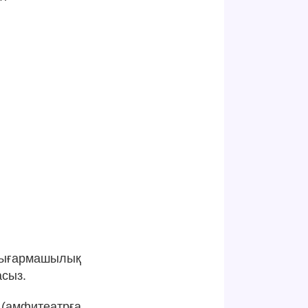
шығармашылық
сыз.
 (амфитеатрға