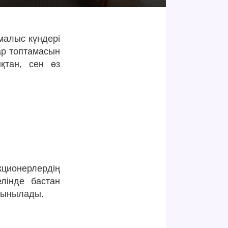
малыс күндері
ар топтамасын
қтан, сен өз
ционерлердің
лінде бастан
сынылады.