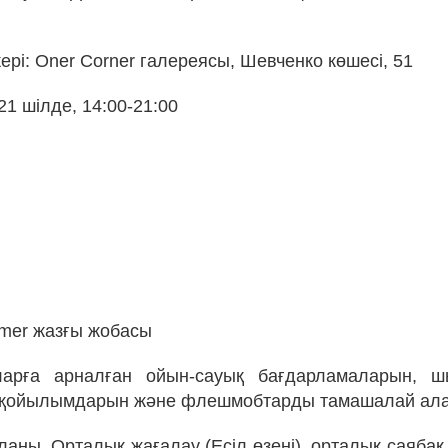
рі: Oner Corner галереясы, Шевченко көшесі, 51
 21 шілде, 14:00-21:00
mmer жазғы жобасы
арға арналған ойын-сауық бағдарламаларын, 
қойылымдарын және флешмобтарды тамашалай ала
лаңы, Орталық жағалау (Есіл өзені), орталық саябақ