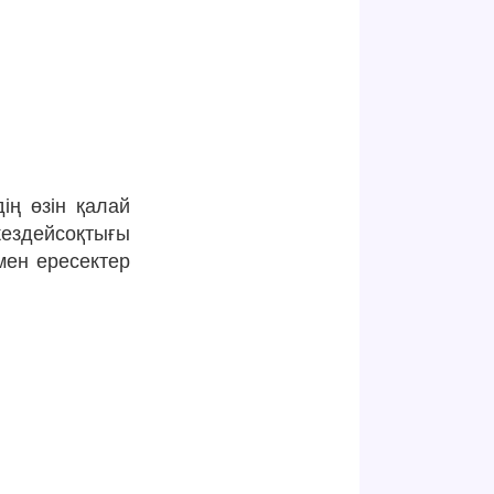
ің өзін қалай
кездейсоқтығы
мен ересектер