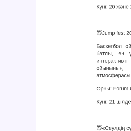
Күні: 20 және 
😇
Jump fest 2
Баскетбол о
батлы, ең ү
интерактивті
ойынының қ
атмосферасын
Орны: Forum 
Күні: 21 шілде
😇
«Сеулдің сү