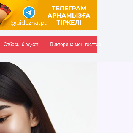
Отбасы бюджетi
Викторина мен тесттер