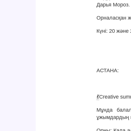
Дарья Мороз.
Орналасқан же
Күні: 20 және
АСТАНА:
💃
Creative su
Мұнда балал
ұжымдардың 
Орны: Қала а