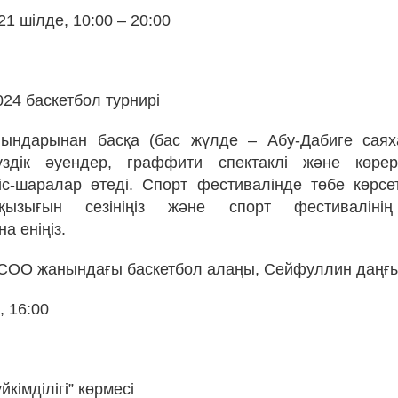
21 шілде, 10:00 – 20:00
024 баскетбол турнирі
йындарынан басқа (бас жүлде – Абу-Дабиге саях
здік әуендер, граффити спектаклі және көре
 іс-шаралар өтеді. Спорт фестивалінде төбе көрсет
ызығын сезініңіз және спорт фестиваліні
а еніңіз.
СОО жанындағы баскетбол алаңы, Сейфуллин даңғ
, 16:00
йкімділігі” көрмесі