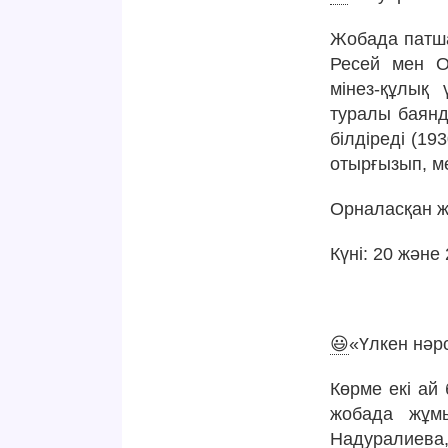
Жобада патша
Ресей мен Ор
мінез-құлық 
туралы баянд
білдіреді (1
отырғызып, м
Орналасқан же
Күні: 20 және
😃
«Үлкен нәр
Көрме екі ай
жобада жұм
Надуралиева