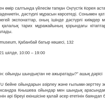
ен өмір салтында үйлесім тапқан Оңтүстік Корея аст
әдениетін, дәстүрлі мұрасын көрсетеді. Сонымен қат
регей экспонаттар, оның ішінде дәстүрлі киімдер 
л қалалық тарих мұражайының қорындағы кітапта
ылады.
 museum, Қабанбай батыр көшесі, 132
21 шілде, 10:00 – 19:00
ін: ойынды шындықтан не ажыратады?” ашық дәрісі
 бейне ойындарын әзірлеу және ғылыми-зерттеу 
лександра Кнышева ойындар мен шындық арасында
ін әрі біреуі екіншісіне қалай әсер ететінін баяндап 