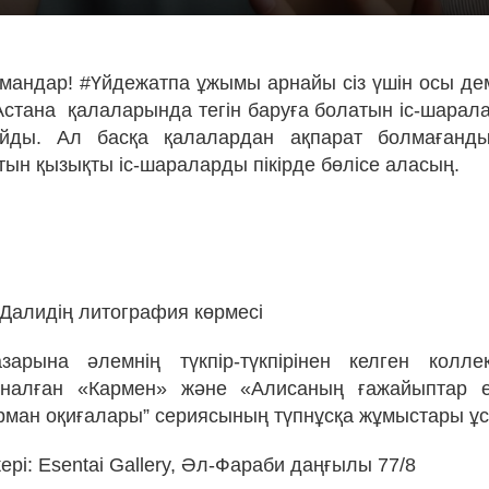
рмандар! #Үйдежатпа ұжымы арнайы сіз үшін осы де
Астана
қалаларында тегін баруға болатын іс-шарал
йды. Ал басқа қалалардан ақпарат болмағанды
тын қызықты іс-шараларды пікірде бөлісе аласың.
Далидің литография көрмесі
зарына әлемнің түкпір-түкпірінен келген коллек
налған «Кармен» және «Алисаның ғажайыптар е
ман оқиғалары” сериясының түпнұсқа жұмыстары ұ
рі: Esentai Gallery, Әл-Фараби даңғылы 77/8