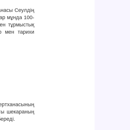
анасы Сеулдің
ар мұнда 100-
мен тұрмыстық
р мен тарихи
зертханасының
ғы шекараның
береді.