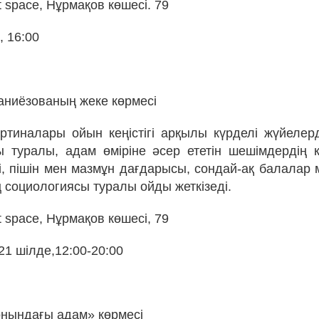
t space, Нұрмақов көшесі. 79
, 16:00
аниёзованың жеке көрмесі
артиналары ойын кеңістігі арқылы күрделі жүйелерд
 туралы, адам өміріне әсер ететін шешімдердің 
гі, пішін мен мазмұн дағдарысы, сондай-ақ балалар 
социологиясы туралы ойды жеткізеді.
t space, Нұрмақов көшесі, 79
 21 шілде,12:00-20:00
онындағы адам» көрмесі