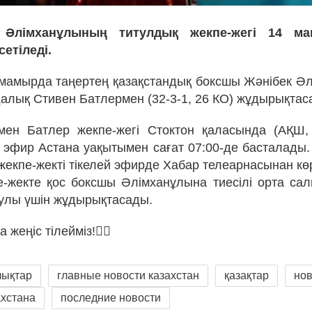
 Әлімханұлының титулдық жекпе-жегі 14 ма
етіледі.
 мамырда таңертең қазақстандық боксшы Жәнібек Әл
адалық Стивен Батлермен (32-3-1, 26 КО) жұдырықтас
мен Батлер жекпе-жегі Стоктон қаласында (АҚШ,
ей эфир Астана уақытымен сағат 07:00-де басталады.
жекпе-жекті тікелей эфирде Хабар телеарнасынан кө
-жекте қос боксшы Әлімханұлына тиесілі орта са
улы үшін жұдырықтасады.
жеңіс тілейміз!✊🏻
лықтар
главные новости казахстан
қазақтар
но
ахстана
последние новости