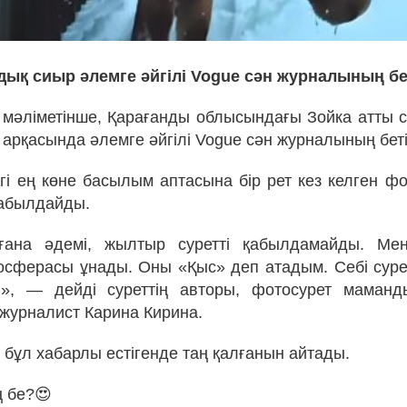
дық сиыр әлемге әйгілі Vogue сән журналының б
z мәліметінше, Қарағанды облысындағы Зойка атты си
арқасында әлемге әйгілі Vogue сән журналының бет
гі ең көне басылым аптасына бір рет кез келген фо
қабылдайды.
ана әдемі, жылтыр суретті қабылдамайды. Мен
сферасы ұнады. Оны «Қыс» деп атадым. Себі сурет
ді», — дейді суреттің авторы, фотосурет маман
журналист Карина Кирина.
 бұл хабарлы естігенде таң қалғанын айтады.
ң бе?😍