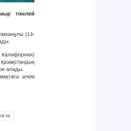
мыр тікелей
імханұлы (13-
ады.
 Калифорния)
 Қазақстандық
ре алады.
лмақтағы әлем
вости