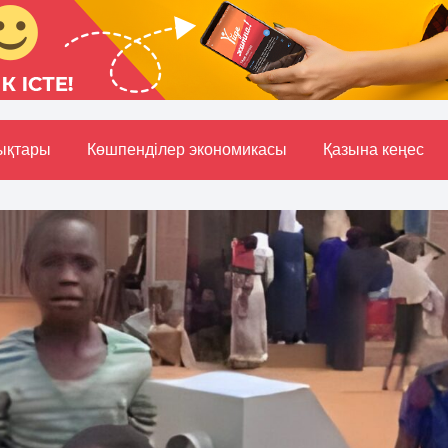
ықтары
Көшпенділер экономикасы
Қазына кеңес