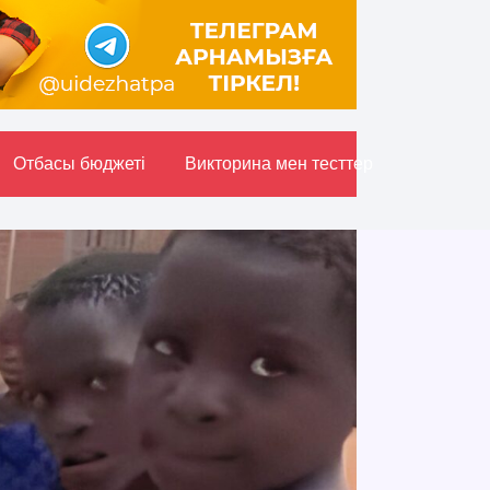
Отбасы бюджетi
Викторина мен тесттер