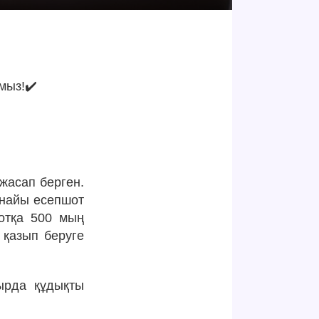
мыз!✔️
жасап берген.
рнайы есепшот
отқа 500 мың
 қазып беруге
ырда құдықты