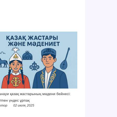
науи қазақ жастарының мәдени бейнесі:
тпен үндес ұрпақ
ктор
02 июля, 2025