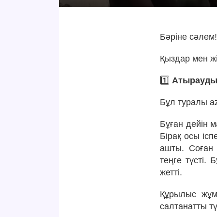
Бәріне сәлем
Қыздар мен ж
1️⃣
Атырауды
Бұл туралы az
Бұған дейін 
Бірақ осы іс
ашты. Соған
теңге түсті.
жетті.
Құрылыс жұм
салтанатты тү