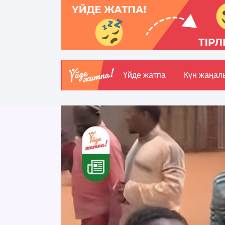
Үйде жатпа
Күн жаңал