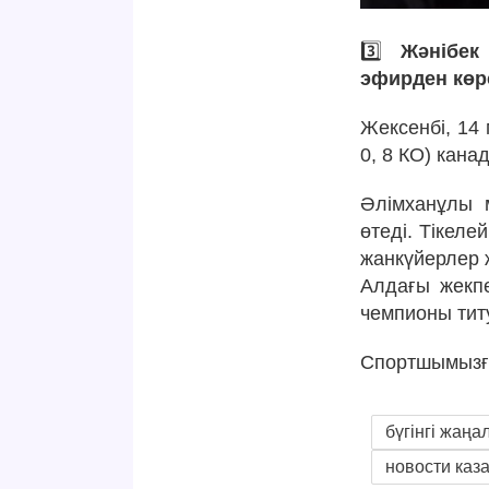
3️⃣
Жәнібек
эфирден көрс
Жексенбі, 14
0, 8 КО) кан
Әлімханұлы 
өтеді. Тікел
жанкүйерлер 
Алдағы жекпе
чемпионы тит
Спортшымызға 
бүгінгі жаңа
новости каз