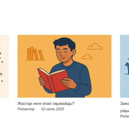
Жастар неге кітап оқымайды?
Зама
Редактор
02 июля, 2025
уақы
Реда