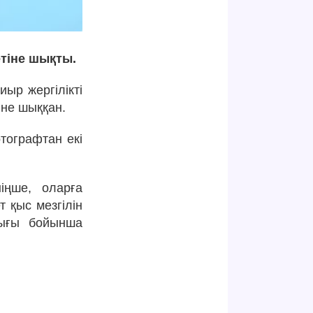
етіне шықты.
ыр жергілікті
іне шыққан.
тографтан екі
іңше, оларға
 қыс мезгілін
дығы бойынша