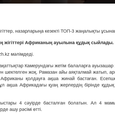
!
ігіттер, назарларыңа кезекті ТОП-3 жаңалықты ұсына
ң жігіттері Африканың ауылына құдық сыйлады.
h.kz мәлімдеді.
мақаттықтар Камерундағы жетім балаларға ауызашар 
пен шектелген жоқ. Рамазан айы аяқталмай жатып, а
 Африканы қолдауға ақша жинай бастаған. Есепш
 Бұл ақша Африкадағы қуаң жерлердің бірінде құдық
ыстары 4 сәуірде басталған болатын. Ал 4 мам
рде ашу рәсімі өтті.