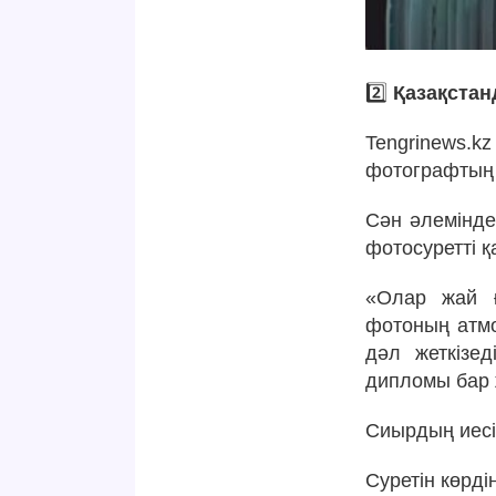
2️⃣
Қазақстан
Tengrinews.k
фотографтың 
Сән әлемінде
фотосуретті 
«Олар жай ғ
фотоның атмо
дәл жеткізе
дипломы бар 
Сиырдың иесі
Суретін көрді