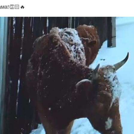
ама!👏🏻🔥