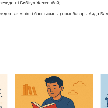
 президенті Бибігүл Жексенбай;
идент әкімшілігі басшысының орынбасары Аида Бал