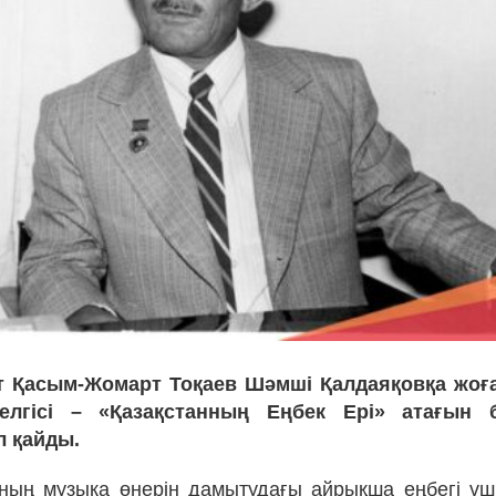
 Қасым-Жомарт Тоқаев Шәмші Қалдаяқовқа жоғ
белгісі – «Қазақстанның Еңбек Ері» атағын 
л қайды.
ның музыка өнерін дамытудағы айрықша еңбегі үш