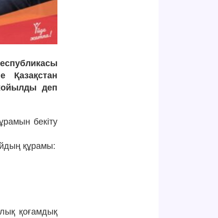
еспубликасы
е Қазақстан
 жойылды деп
ұрамын бекіту
айдың құрамы:
лық қоғамдық