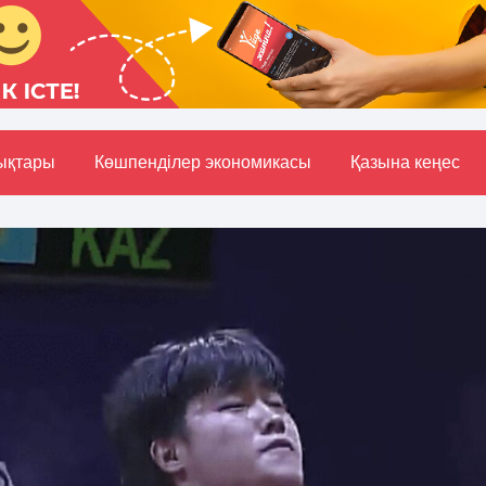
ықтары
Көшпенділер экономикасы
Қазына кеңес