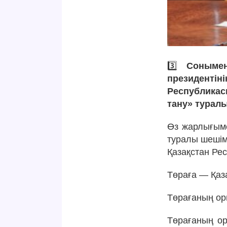
3️⃣
Сонымен
президенті
Республикас
тану» турал
Өз жарлығыме
туралы шеші
Қазақстан Ре
Төраға — Қаз
Төрағаның ор
Төрағаның о