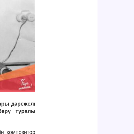
ары дәрежелі
беру туралы
ін композитор