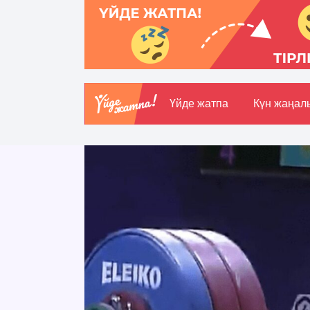
Үйде жатпа
Күн жаңал