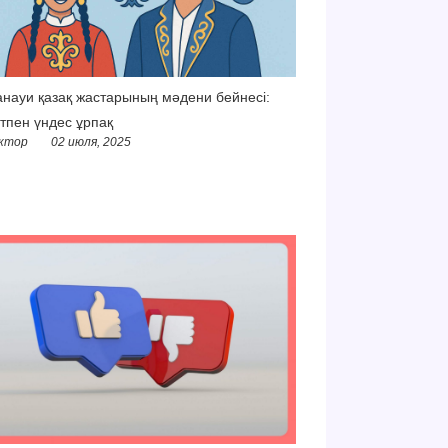
науи қазақ жастарының мәдени бейнесі:
тпен үндес ұрпақ
ктор
02 июля, 2025