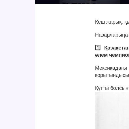
Кеш жарық, қы
Назарларыңа 
1️⃣
Қазақста
әлем чемпио
Мексикадағ
қорытындысы
Құтты болсын