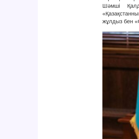
Шәмші Қалд
«Қазақстанны
жұлдыз бен «