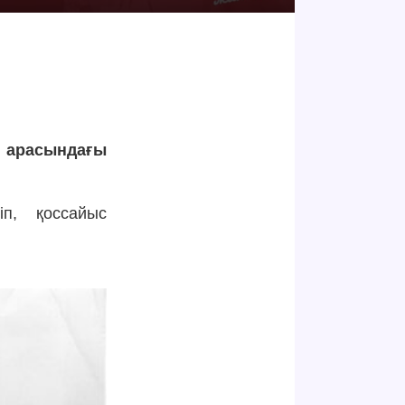
р арасындағы
п, қоссайыс