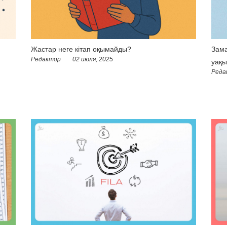
Жастар неге кітап оқымайды?
Зама
Редактор
02 июля, 2025
уақы
Реда