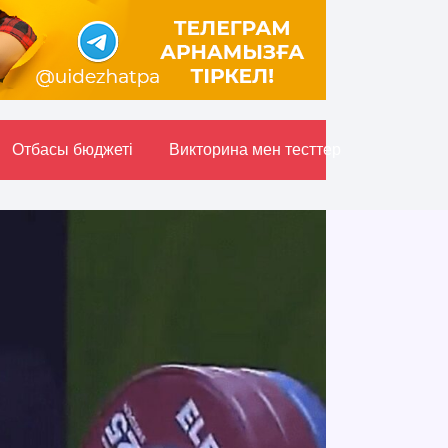
Отбасы бюджетi
Викторина мен тесттер