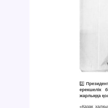
2️⃣
Президент
ерекшелік 
жарлыққа қо
«Қазақ халқы