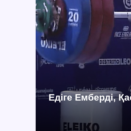
Едіге Емберді, Қ