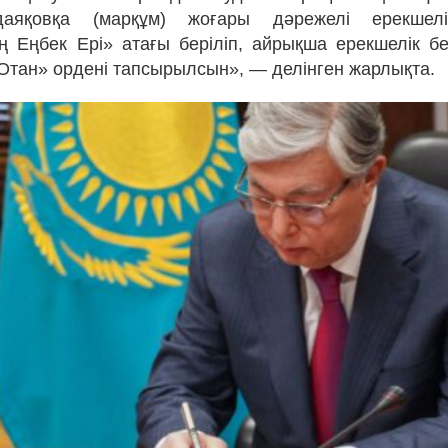
аяқовқа (марқұм) жоғары дәрежелі ерекшелі
ң Еңбек Ері» атағы беріліп, айрықша ерекшелік бе
Отан» ордені тапсырылсын», — делінген жарлықта.