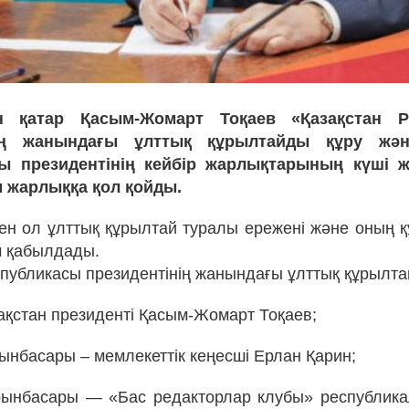
 қатар Қасым-Жомарт Тоқаев «Қазақстан Р
нің жанындағы ұлттық құрылтайды құру жән
ы президентінің кейбір жарлықтарының күші
ы жарлыққа қол қойды.
н ол ұлттық құрылтай туралы ережені және оның қ
м қабылдады.
спубликасы президентінің жанындағы ұлттық құрылт
ақстан президенті Қасым-Жомарт Тоқаев;
ынбасары – мемлекеттік кеңесші Ерлан Қарин;
рынбасары — «Бас редакторлар клубы» республика