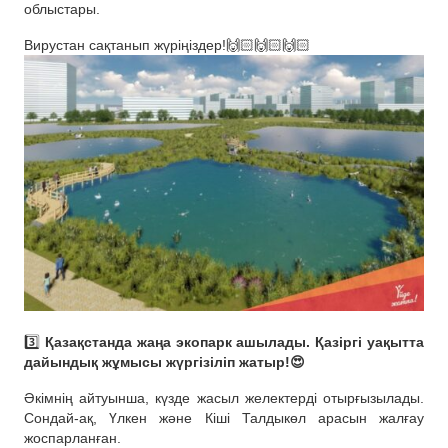
облыстары.
Вирустан сақтанып жүріңіздер!🙌🏻🙌🏻🙌🏻
3️⃣
Қазақстанда жаңа экопарк ашылады. Қазіргі уақытта
дайындық жұмысы жүргізіліп жатыр!😍
Әкімнің айтуынша, күзде жасыл желектерді отырғызылады.
Сондай-ақ, Үлкен және Кіші Талдыкөл арасын жалғау
жоспарланған.