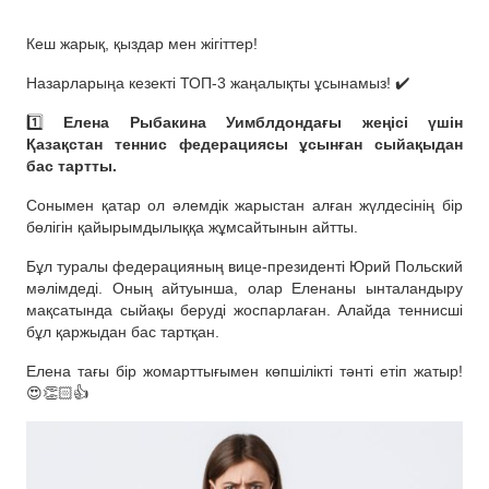
Кеш жарық, қыздар мен жігіттер!
Назарларыңа кезекті ТОП-3 жаңалықты ұсынамыз! ✔️
1️⃣
Елена Рыбакина Уимблдондағы жеңісі үшін
Қазақстан теннис федерациясы ұсынған сыйақыдан
бас тартты.
Сонымен қатар ол әлемдік жарыстан алған жүлдесінің бір
бөлігін қайырымдылыққа жұмсайтынын айтты.
Бұл туралы федерацияның вице-президенті Юрий Польский
мәлімдеді. Оның айтуынша, олар Еленаны ынталандыру
мақсатында сыйақы беруді жоспарлаған. Алайда теннисші
бұл қаржыдан бас тартқан.
Елена тағы бір жомарттығымен көпшілікті тәнті етіп жатыр!
😍👏🏻👍