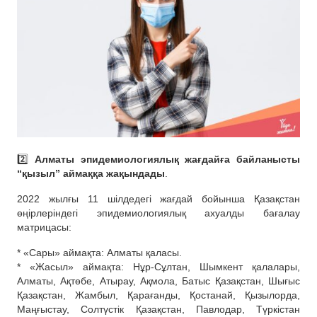
2️⃣
Алматы эпидемиологиялық жағдайға байланысты
“қызыл” аймаққа жақындады
.
2022 жылғы 11 шілдедегі жағдай бойынша Қазақстан
өңірлеріндегі эпидемиологиялық ахуалды бағалау
матрицасы:
* «Сары» аймақта: Алматы қаласы.
* «Жасыл» аймақта: Нұр-Сұлтан, Шымкент қалалары,
Алматы, Ақтөбе, Атырау, Ақмола, Батыс Қазақстан, Шығыс
Қазақстан, Жамбыл, Қарағанды, Қостанай, Қызылорда,
Маңғыстау, Солтүстік Қазақстан, Павлодар, Түркістан