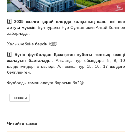
2️⃣
2035 жылға қарай елорда халқының саны екі есе
артуы мүмкін.
Бұл туралы Нұр-Сұлтан әкімі Алтай Көлгінов
хабарлады.
Халық көбейе берсін!🙌🏻
3️⃣
Бүгін футболдан Қазақстан кубогы топтық кезеңі
жалауын басталады.
Алғашқы тур ойындары 8, 9, 10
шілде күндері өткізіледі. Ал екінші тур 15, 16, 17 шілдеге
белгіленген.
Футболды тамашалауға барасың ба?😍
новости
Читайте также