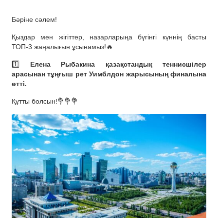
Бәріне сәлем!
Қыздар мен жігіттер, назарларыңа бүгінгі күннің басты
ТОП-3 жаңалығын ұсынамыз!🔥
1️⃣
Елена Рыбакина қазақстандық теннисшілер
арасынан тұңғыш рет Уимблдон жарысының финалына
өтті.
Құтты болсын!💐💐💐