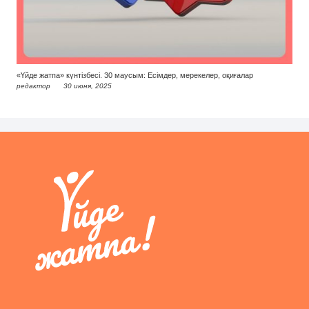
«Үйде жатпа» күнтізбесі. 30 маусым: Есімдер, мерекелер, оқиғалар
редактор
30 июня, 2025