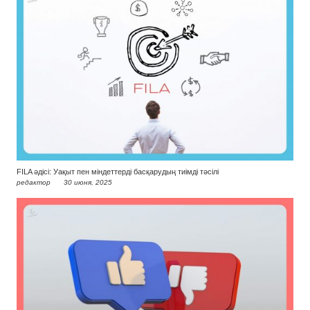
FILA әдісі: Уақыт пен міндеттерді басқарудың тиімді тәсілі
редактор
30 июня, 2025