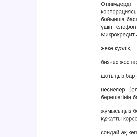
Өтінімдерд
корпорация
бойынша баст
үшін телефон 
Микрокредит а
жеке куәлік,
бизнес жоспа
шотыңыз бар 
несиелер бол
берешегінің б
жұмысыңыз бо
құжатты көрсет
сондай-ақ кеп