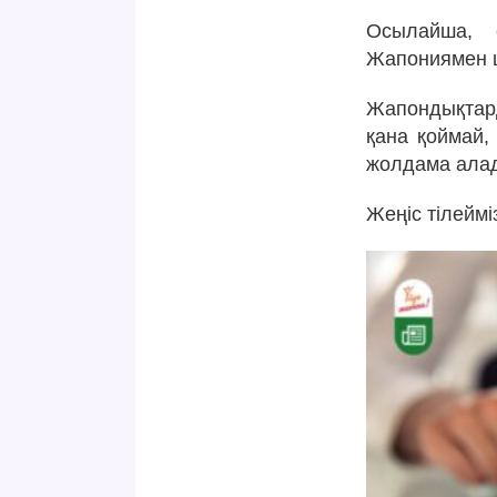
Осылайша, 
Жапониямен ш
Жапондықтар
қана қоймай,
жолдама ала
Жеңіс тілеймі