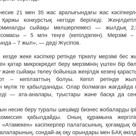
есие 21 мен 35 жас аралығындағы жас кәсіпкерл
 Қаржы конкурстық негізде беріледі. Жеңілдеті
номиналды сыйақы мөлшерлемесі — жылдық 2,5
сомасы – 5 млн теңге (кепілдікпен). Мерзімі 
да – 7 жыл», — деді Жүсіпов.
н кезде жеке кәсіпкер ретінде тіркелу мерзімі бес 
н қатар микрокредит беру мерзімінің үштен бір бөліг
 және сыйақы төлеу бойынша жеңілдік кезеңі қараст
арт – кепілзаттың болуы. Кепіл ретінде жы
мүлік те қабылданады. Олар болмаған жағдайда к
леді — ата-аналары, туыстары және басқа да сен
.
ын несие беру туралы шешімді бизнес жобаларды ірік
комиссия қабылдайды. Оның құрамына жергілі
 «Атамекен» кәсіпкерлер палатасының, қоғамдық бір
салаларының, сондай-ақ оқу орындары мен БАҚ өкілде