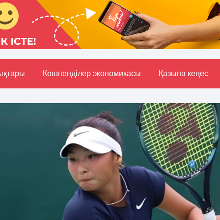
ықтары
Көшпенділер экономикасы
Қазына кеңес