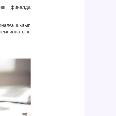
рек финалда
иналға шығып
 чемпионатына