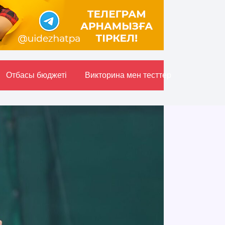
Отбасы бюджетi
Викторина мен тесттер