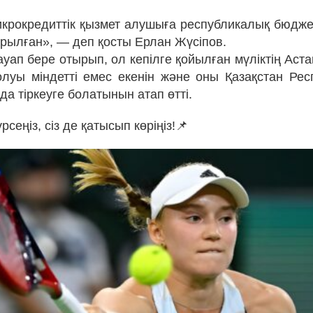
крокредиттік қызмет алушыға республикалық бюдже
ырылған», — деп қосты Ерлан Жүсіпов.
ауап бере отырып, ол кепілге қойылған мүліктің Аст
луы міндетті емес екенін және оны Қазақстан Ре
да тіркеуге болатынын атап өтті.
рсеңіз, сіз де қатысып көріңіз!📌