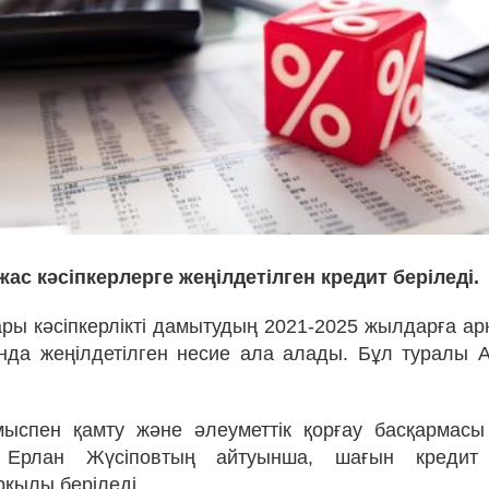
жас кәсіпкерлерге жеңілдетілген кредит беріледі.
ры кәсіпкерлікті дамытудың 2021-2025 жылдарға ар
да жеңілдетілген несие ала алады. Бұл туралы Ас
ыспен қамту және әлеуметтік қорғау басқармас
 Ерлан Жүсіповтың айтуынша, шағын кредит а
рқылы беріледі.