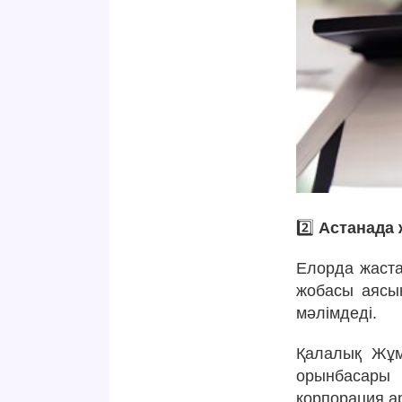
2️⃣
Астанада 
Елорда жаста
жобасы аясын
мәлімдеді.
Қалалық Жұм
орынбасары
корпорация а