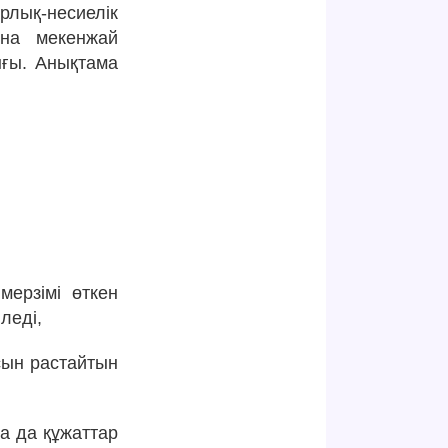
ық-несиелік
на мекенжай
ығы. Анықтама
мерзімі өткен
леді,
сын растайтын
қа да құжаттар