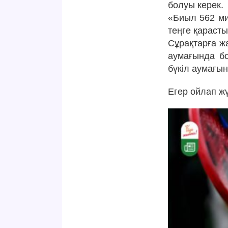
болуы керек.
«Биыл 562 ми
теңге қараст
Сұрақтарға ж
аумағында бо
бүкіл аумағын
Егер ойлап жү