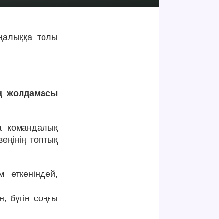
аңалыққа толы
ың жолдамасы
а командалық
еңінің топтық
 еткеніндей,
, бүгін соңғы