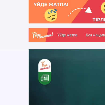
Үйде жатпа
Күн жаңал