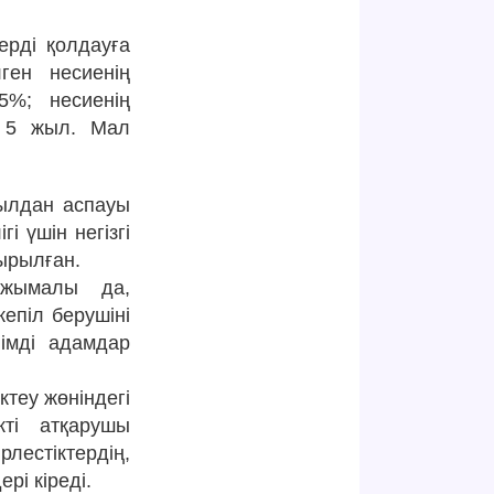
ерді қолдауға
лген несиенің
%; несиенің
– 5 жыл. Мал
жылдан аспауы
і үшін негізгі
ырылған.
лжымалы да,
епіл берушіні
імді адамдар
теу жөніндегі
кті атқарушы
лестіктердің,
рі кіреді.