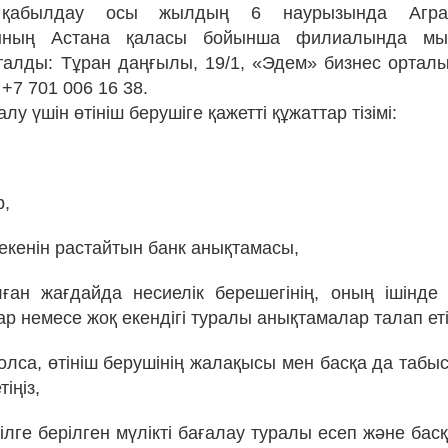
і қабылдау осы жылдың 6 наурызында Аграрл
сының Астана қаласы бойынша филиалында мы
алды: Тұран даңғылы, 19/1, «Эдем» бизнес ортал
+7 701 006 16 38.
лу үшін өтініш берушіге қажетті құжаттар тізімі:
р,
екенін растайтын банк анықтамасы,
ған жағдайда несиелік берешегінің, оның ішінде 
ар немесе жоқ екендігі туралы анықтамалар талап еті
лса, өтініш берушінің жалақысы мен басқа да табы
іңіз,
ілге берілген мүлікті бағалау туралы есеп және бас