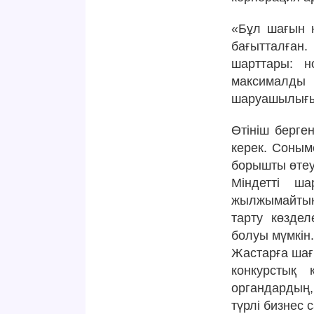
«Бұл шағын н
бағытталған.
шарттары: 
максималды 
шаруашылығын
Өтініш берге
керек. Соныме
борышты өтеу
Міндетті ш
жылжымайтын 
тарту көзде
болуы мүмкін
Жастарға шағ
конкурстық 
органдардың,
түрлі бизнес 