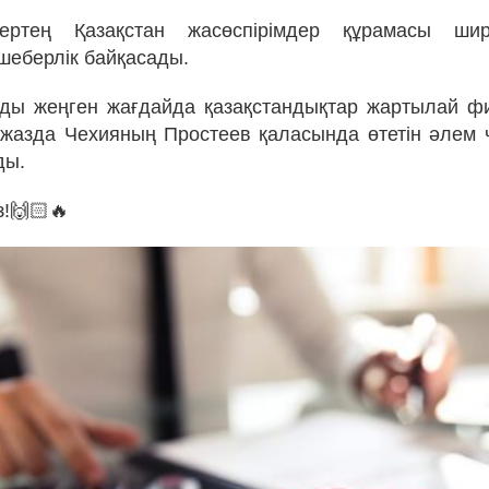
ертең Қазақстан жасөспірімдер құрамасы ши
еберлік байқасады.
ды жеңген жағдайда қазақстандықтар жартылай ф
 жазда Чехияның Простеев қаласында өтетін әлем
ды.
з!🙌🏻🔥