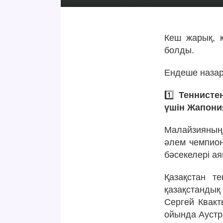
Кеш жарық, қ
болды.
Ендеше наза
1️⃣
Теннисте
үшін Жапони
Малайзияның
әлем чемпион
бәсекелері а
Қазақстан т
қазақстандық 
Сергей Квакт
ойында Аустра