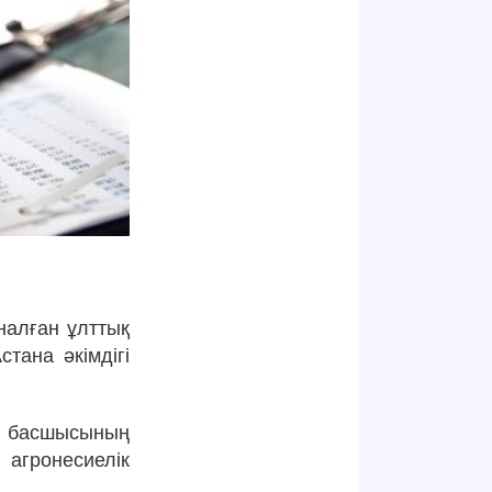
налған ұлттық
тана әкімдігі
ы басшысының
гронесиелік