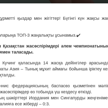
ұрметті қыздар мен жігіттер! Бүгінгі күн жақсы ж
рларыңа ТОП-3 жаңалықты ұсынамыз.✔️
н Қазақстан жасөспірімдері әлем чемпионатын
ямен таласады.
 Кучинг қаласында 14 жасқа дейінгілер арасынд
аты Азия – Тынық мұхит аймағы бойынша іріктеу кез
яқталды.
еннис федерациясының баспасөз қызметінен мәлім
жасөспірімдер өз тобында үш кездесу өткізді.
ың шәкірттері Иордания мен Сингапурды жеңгенімен
лияға есе жіберді – 0:3.