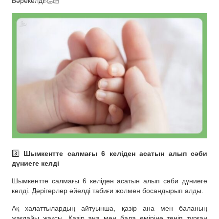
Бәрекелді!👏🏻
3️⃣
Шымкентте салмағы 6 келіден асатын алып сәби
дүниеге келді
Шымкентте салмағы 6 келіден асатын алып сәби дүниеге
келді. Дәрігерлер әйелді табиғи жолмен босандырып алды.
Ақ халаттылардың айтуынша, қазір ана мен баланың
жағдайы жақсы. Қазір ана мен бала өміріне төніп тұрған