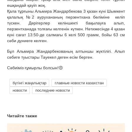
ешқандай қауіп жоқ.
Қала тұрғыны Альмира Жандарбекова 3 қазан күні Шымкент
қалалық №2 аурухананың перзентхана бөліміне келіп
түскен. Дәрігерлер келіншекті бақылауға алып,
перзентханада толғағы келгенін күткен. Нәтижесінде 4 қазан
күні сағат 13:50-де салмағы 6 келі 500 грамм, бойы 63 см
сәби дүниеге келген.
Бұл Альмира Жандарбекованың алтыншы жүктілігі. Алып
сәбиге туыстары Тауекел деген есім берген.
Сәбиіміз ғұмырлы болсын!😍
бүгінгі жаңалықтар
главные новости казахстан
новости
последние новости
Читайте также