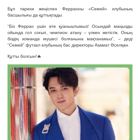
Бұл тарихи жеңіспен Ферраоны «Семей» клубының
басшылығы да құттықтады.
“Біз Феррао үшін өте қуаныштымыз! Осындай маңызды
ойында гол соғып, чемпион атану – үлкен жетістік. Оның
біздің команда мүшесі болғанына мақтанамыз”, – деді
“Семей” футзал клубының бас директоры Азамат Әселқан.
Құтты болсын!🔥