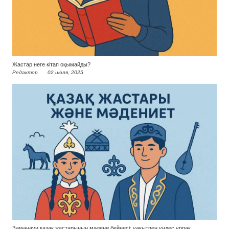
Жастар неге кітап оқымайды?
Редактор
02 июля, 2025
Заманауи қазақ жастарының мәдени бейнесі: уақытпен үндес ұрпақ