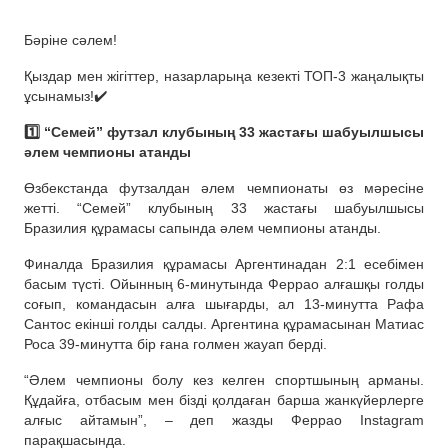
Бәріне сәлем!
Қыздар мен жігіттер, назарларыңа кезекті ТОП-3 жаңалықты
ұсынамыз!✔️
1️⃣ “Семей” футзал клубының 33 жастағы шабуылшысы
әлем чемпионы атанды
Өзбекстанда футзалдан әлем чемпионаты өз мәресіне
жетті. “Семей” клубының 33 жастағы шабуылшысы
Бразилия құрамасы сапында әлем чемпионы атанды.
Финалда Бразилия құрамасы Аргентинадан 2:1 есебімен
басым түсті. Ойынның 6-минутында Феррао алғашқы голды
соғып, командасын алға шығарды, ал 13-минутта Рафа
Сантос екінші голды салды. Аргентина құрамасынан Матиас
Роса 39-минутта бір ғана голмен жауап берді.
“Әлем чемпионы болу кез келген спортшының арманы.
Құдайға, отбасым мен бізді қолдаған барша жанкүйерлерге
алғыс айтамын”, – деп жазды Феррао Instagram
парақшасында.