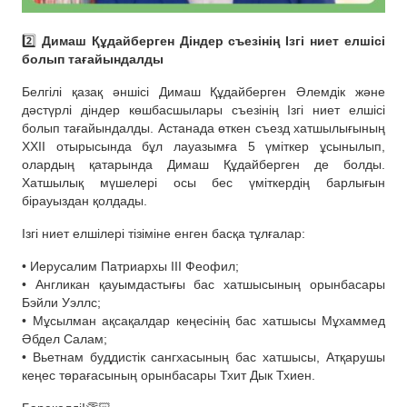
2️⃣
Димаш Құдайберген Діндер съезінің Ізгі ниет елшісі
болып тағайындалды
Белгілі қазақ әншісі Димаш Құдайберген Әлемдік және
дәстүрлі діндер көшбасшылары съезінің Ізгі ниет елшісі
болып тағайындалды. Астанада өткен съезд хатшылығының
ХХІІ отырысында бұл лауазымға 5 үміткер ұсынылып,
олардың қатарында Димаш Құдайберген де болды.
Хатшылық мүшелері осы бес үміткердің барлығын
бірауыздан қолдады.
Ізгі ниет елшілері тізіміне енген басқа тұлғалар:
• Иерусалим Патриархы III Феофил;
• Англикан қауымдастығы бас хатшысының орынбасары
Бэйли Уэллс;
• Мұсылман ақсақалдар кеңесінің бас хатшысы Мұхаммед
Әбдел Салам;
• Вьетнам буддистік сангхасының бас хатшысы, Атқарушы
кеңес төрағасының орынбасары Тхит Дык Тхиен.