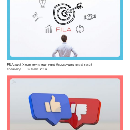
FILA әдісі: Уақыт пен міндеттерді басқарудың тиімді тәсілі
редактор
30 июня, 2025