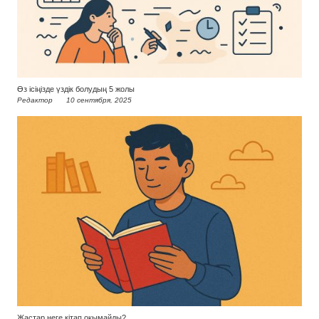
Өз ісіңізде үздік болудың 5 жолы
Редактор
10 сентября, 2025
Жастар неге кітап оқымайды?