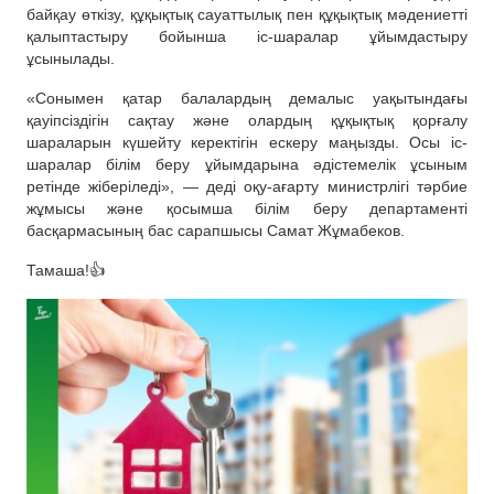
байқау өткізу, құқықтық сауаттылық пен құқықтық мәдениетті
қалыптастыру бойынша іс-шаралар ұйымдастыру
ұсынылады.
«Сонымен қатар балалардың демалыс уақытындағы
қауіпсіздігін сақтау және олардың құқықтық қорғалу
шараларын күшейту керектігін ескеру маңызды. Осы іс-
шаралар білім беру ұйымдарына әдістемелік ұсыным
ретінде жіберіледі», — деді оқу-ағарту министрлігі тәрбие
жұмысы және қосымша білім беру департаменті
басқармасының бас сарапшысы Самат Жұмабеков.
Тамаша!👍