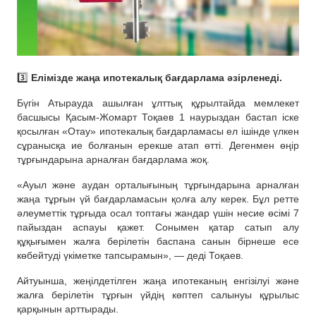
3️⃣
Елімізде жаңа ипотекалық бағдарлама әзірленеді.
Бүгін Атырауда ашылған ұлттық құрылтайда мемлекет
басшысы Қасым-Жомарт Тоқаев 1 наурыздан бастап іске
қосылған «Отау» ипотекалық бағдарламасы ел ішінде үлкен
сұранысқа ие болғанын ерекше атап өтті. Дегенмен өңір
тұрғындарына арналған бағдарлама жоқ.
«Ауыл және аудан орталығының тұрғындарына арналған
жаңа тұрғын үй бағдарламасын қолға алу керек. Бұл ретте
әлеуметтік тұрғыда осал топтағы жандар үшін несие өсімі 7
пайыздан аспауы қажет. Сонымен қатар сатып алу
құқығымен жалға берілетін баспана санын бірнеше есе
көбейтуді үкіметке тапсырамын», — деді Тоқаев.
Айтуынша, жеңілдетілген жаңа ипотеканың енгізілуі және
жалға берілетін тұрғын үйдің көптеп салынуы құрылыс
қарқынын арттырады.