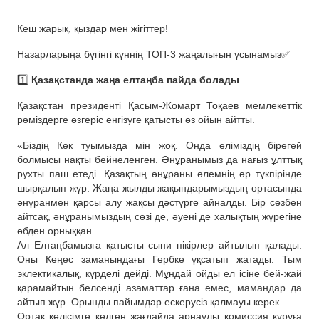
Кеш жарық, қыздар мен жігіттер!
Назарларыңа бүгінгі күннің ТОП-3 жаңалығын ұсынамыз✅
1️⃣
Қазақстанда жаңа елтаңба пайда болады
.
Қазақстан президенті Қасым-Жомарт Тоқаев мемлекеттік
рәміздерге өзгеріс енгізуге қатысты өз ойын айтты.
«Біздің Көк туымызда мін жоқ. Онда еліміздің бірегей
болмысы нақты бейнеленген. Әнұранымыз да нағыз ұлттық
рухты паш етеді. Қазақтың әнұраны әлемнің әр түкпірінде
шырқалып жүр. Жаңа жылды жақындарымыздың ортасында
әнұранмен қарсы алу жақсы дәстүрге айналды. Бір сөзбен
айтсақ, әнұранымыздың сөзі де, әуені де халықтың жүрегіне
әбден орныққан.
Ал Елтаңбамызға қатысты сыни пікірлер айтылып қалады.
Оны Кеңес заманындағы Гербке ұқсатып жатады. Тым
эклектикалық, күрделі дейді. Мұндай ойды ел ісіне бей-жай
қарамайтын белсенді азаматтар ғана емес, мамандар да
айтып жүр. Орынды пайымдар ескерусіз қалмауы керек.
Ортақ келісімге келген жағдайда арнаулы комиссия құруға