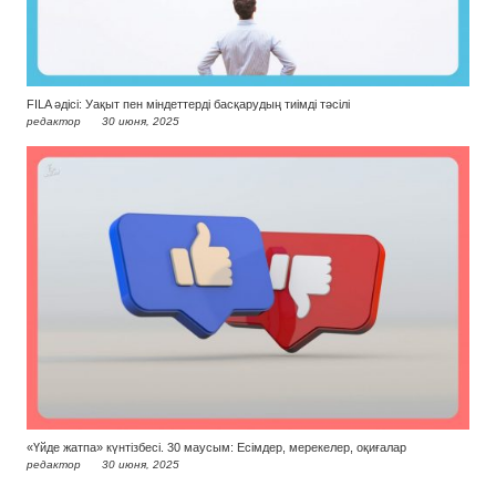
FILA әдісі: Уақыт пен міндеттерді басқарудың тиімді тәсілі
редактор
30 июня, 2025
«Үйде жатпа» күнтізбесі. 30 маусым: Есімдер, мерекелер, оқиғалар
редактор
30 июня, 2025