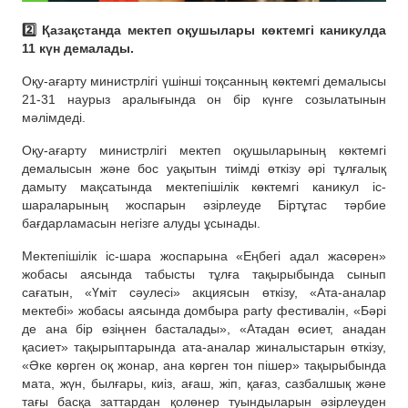
2️⃣ Қазақстанда мектеп оқушылары көктемгі каникулда
11 күн демалады.
Оқу-ағарту министрлігі үшінші тоқсанның көктемгі демалысы
21-31 наурыз аралығында он бір күнге созылатынын
мәлімдеді.
Оқу-ағарту министрлігі мектеп оқушыларының көктемгі
демалысын және бос уақытын тиімді өткізу әрі тұлғалық
дамыту мақсатында мектепішілік көктемгі каникул іс-
шараларының жоспарын әзірлеуде Біртұтас тәрбие
бағдарламасын негізге алуды ұсынады.
Мектепішілік іс-шара жоспарына «Еңбегі адал жасөрен»
жобасы аясында табысты тұлға тақырыбында сынып
сағатын, «Үміт сәулесі» акциясын өткізу, «Ата-аналар
мектебі» жобасы аясында домбыра party фестивалін, «Бәрі
де ана бір өзіңнен басталады», «Атадан өсиет, анадан
қасиет» тақырыптарында ата-аналар жиналыстарын өткізу,
«Әке көрген оқ жонар, ана көрген тон пішер» тақырыбында
мата, жүн, былғары, киіз, ағаш, жіп, қағаз, сазбалшық және
тағы басқа заттардан қолөнер туындыларын әзірлеуден