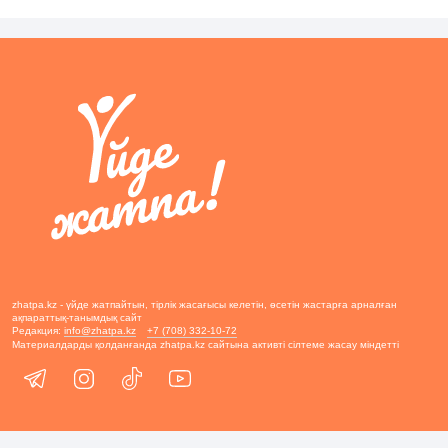
zhatpa.kz - үйде жатпайтын, тірлік жасағысы келетін, өсетін жастарға арналған
ақпараттық-танымдық сайт
Редакция:
info@zhatpa.kz
+7 (708) 332-10-72
Материалдарды қолданғанда zhatpa.kz сайтына активті сілтеме жасау міндетті