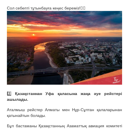
Сол себепті тұтынбауға кеңес береміз!☝🏻
2️⃣
Қазақстаннан Уфа қаласына жаңа әуе рейстері
ашылады.
Аталмыш рейстер Алматы мен Нұр-Сұлтан қалаларынан
қатынайтын болады.
Бұл бастаманы Қазақстанның Азаматтық авиация комитеті