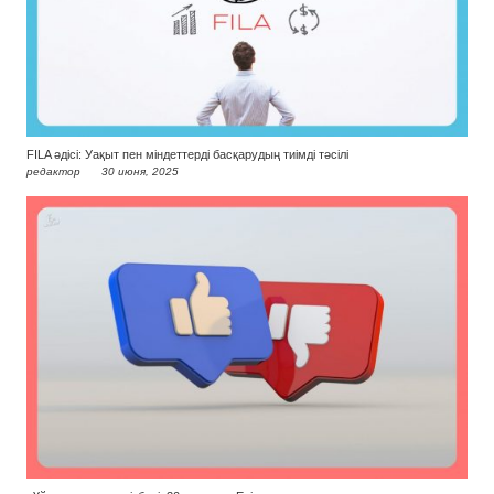
FILA әдісі: Уақыт пен міндеттерді басқарудың тиімді тәсілі
редактор
30 июня, 2025