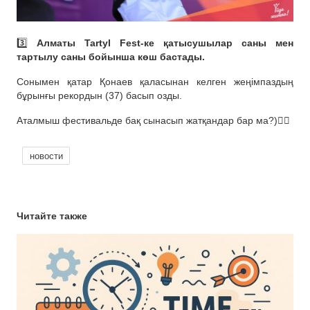
3️⃣
Алматы Tartyl Fest-ке қатысушылар саны мен
тартылу саны бойынша көш бастады.
Сонымен қатар Қонаев қаласынан келген жеңімпаздың
бұрынғы рекордын (37) басып озды.
Аталмыш фестивальде бақ сынасып жатқандар бар ма?)✊🏻
новости
Читайте также