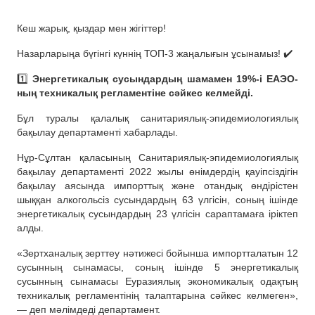
Кеш жарық, қыздар мен жігіттер!
Назарларыңа бүгінгі күннің ТОП-3 жаңалығын ұсынамыз! ✔️
1️⃣
Энергетикалық сусындардың шамамен 19%-і ЕАЭО-
ның техникалық регламентіне сәйкес келмейді.
Бұл туралы қалалық санитариялық-эпидемиологиялық
бақылау департаменті хабарлады.
Нұр-Сұлтан қаласының Санитариялық-эпидемиологиялық
бақылау департаменті 2022 жылы өнімдердің қауіпсіздігін
бақылау аясында импорттық және отандық өндірістен
шыққан алкогольсіз сусындардың 63 үлгісін, соның ішінде
энергетикалық сусындардың 23 үлгісін сараптамаға іріктеп
алды.
«Зертханалық зерттеу нәтижесі бойынша импортталатын 12
сусынның сынамасы, соның ішінде 5 энергетикалық
сусынның сынамасы Еуразиялық экономикалық одақтың
техникалық регламентінің талаптарына сәйкес келмеген»,
— деп мәлімдеді департамент.