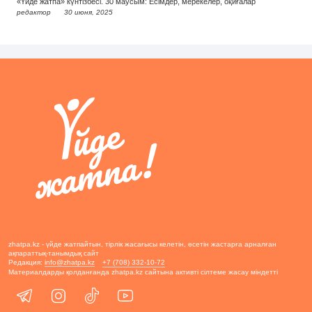
«Үйде жатпа» күнтізбесі. 30 маусым: Есімдер, мерекелер, оқиғалар
редактор
30 июня, 2025
zhatpa.kz - үйде жатпайтын, тірлік жасағысы келетін, өсетін жастарға арналған
ақпараттық-танымдық сайт
Редакция:
info@zhatpa.kz
+7 (708) 332-10-72
Материалдарды қолданғанда zhatpa.kz сайтына активті сілтеме жасау міндетті