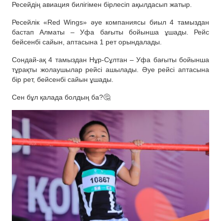
Ресейдің авиация билігімен бірлесіп ақылдасып жатыр.
Ресейлік «Red Wings» әуе компаниясы биыл 4 тамыздан
бастап Алматы – Уфа бағыты бойынша ұшады. Рейс
бейсенбі сайын, аптасына 1 рет орындалады.
Сондай-ақ 4 тамыздан Нұр-Сұлтан – Уфа бағыты бойынша
тұрақты жолаушылар рейсі ашылады. Әуе рейсі аптасына
бір рет, бейсенбі сайын ұшады.
Сен бұл қалада болдың ба?🤔