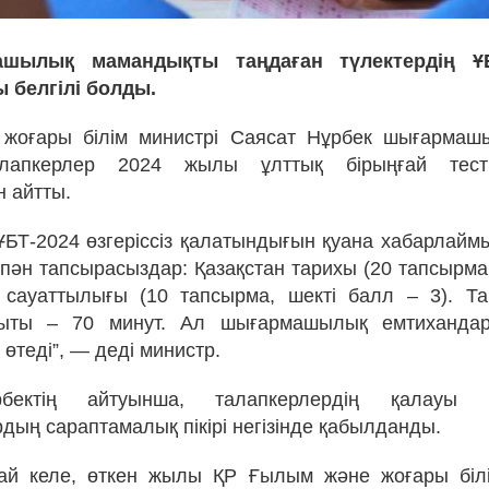
шылық мамандықты таңдаған түлектердің Ұ
 белгілі болды.
жоғары білім министрі Саясат Нұрбек шығармаш
алапкерлер 2024 жылы ұлттық бірыңғай тесті
 айтты.
 ҰБТ-2024 өзгеріссіз қалатындығын қуана хабарлаймы
і пән тапсырасыздар: Қазақстан тарихы (20 тапсырма
 сауаттылығы (10 тапсырма, шекті балл – 3). Т
ыты – 70 минут. Ал шығармашылық емтиханда
өтеді”, — деді министр.
бектің айтуынша, талапкерлердің қалауы 
дың сараптамалық пікірі негізінде қабылданды.
ай келе, өткен жылы ҚР Ғылым және жоғары білім