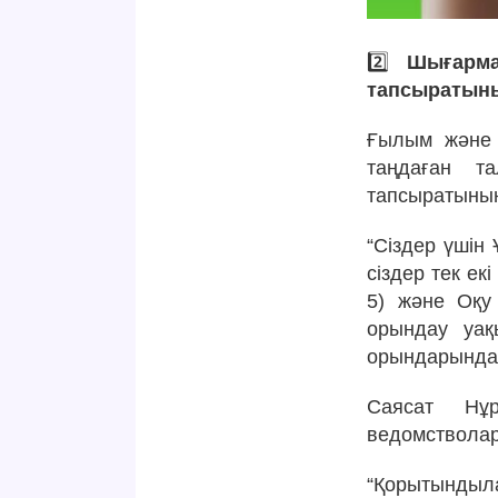
2️⃣
Шығарма
тапсыратыны
Ғылым және 
таңдаған т
тапсыратынын
“Сіздер үшін
сіздер тек ек
5) және Оқу
орындау уақ
орындарында 
Саясат Нұр
ведомстволар
“Қорытындыл