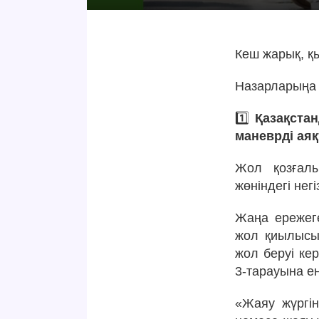
Кеш жарық, қы
Назарларыңа 
1️⃣
Қазақста
маневрді аяқ
Жол қозғалы
жөніндегі негі
Жаңа ережеге
жол қиылысын
жол беруі кер
3-тарауына ен
«Жаяу жүргін