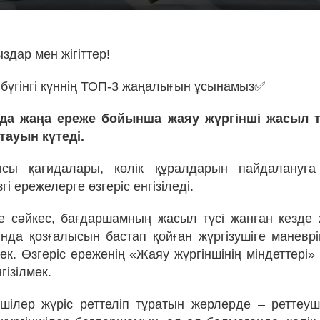
здар мен жігіттер!
бүгінгі күннің ТОП-3 жаңалығын ұсынамыз✅
нда жаңа ереже бойынша жаяу жүргінші жасыл тү
тауын күтеді.
сы қағидалары, көлік құралдарын пайдалануға
згі ережелерге өзгеріс енгізіледі.
 сәйкес, бағдаршамның жасыл түсі жанған кезде 
да қозғалысын бастап қойған жүргізушіге маневрі
ек. Өзгеріс ереженің «Жаяу жүргіншінің міндеттері
гізілмек.
шілер жүріс реттеліп тұратын жерлерде – реттеуш