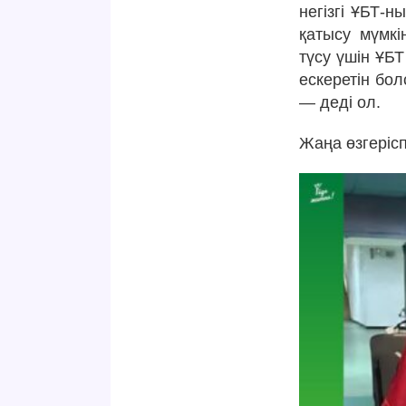
негізгі ҰБТ-н
қатысу мүмкі
түсу үшін ҰБТ
ескеретін бол
— деді ол.
Жаңа өзгеріс