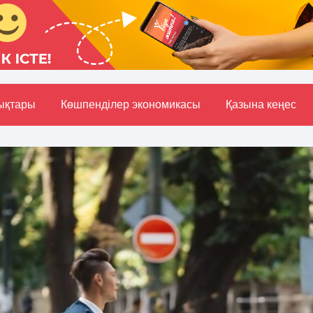
ықтары
Көшпенділер экономикасы
Қазына кеңес