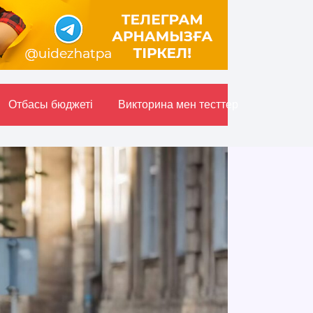
Отбасы бюджетi
Викторина мен тесттер