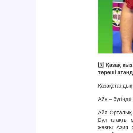
3️⃣
Қазақ қы
төреші атанд
Қазақстандық
Айя – бүгінде
Айя Орталық 
Бұл атақты 
жазғы Азия о