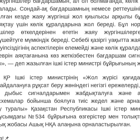
жүргіншілер бағдаршамын, ал ол болмағанда, көлі
лады. Сондай-ақ бағдаршамның немесе реттеушіні
лған кезде жаяу жүргінші жол қиылысы арқылы б
яқтау үшін көлік құралдарына жол береді. Бұл нор
шілер өткелдерінен өтетін жаяу жүргіншілер
шейтуге мүмкіндік береді. Себебі қазіргі уақытта жа
ауіпсіздігінің аспектілерін елемейді және көлік құра
еврін аяқтағанына көз жеткізбестен бағдаршам си
», — деп жазылған ішкі істер министрі бұйрығының 
, ҚР Ішкі істер министрінің «Жол жүрісі қағида
йдалануға рұқсат беру жөніндегі негізгі ережелерді,
 дыбыс сигналдарымен жабдықталуға және ар
схемалар бойынша боялуға тиіс жедел және арна
іту туралы» Қазақстан Республикасы Ішкі істер мин
усымдағы №534 бұйрығына өзгерістер мен толықты
ық жобасы Ашық НҚА алаңына орналастырылған.
з!📌