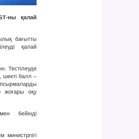
БТ-ны қалай
ылық бағытты
леуді қалай
н. Тестілеуде
, шекті балл –
апсырмаларды
р жоғары оқу
мен бейінді
 министрлігі