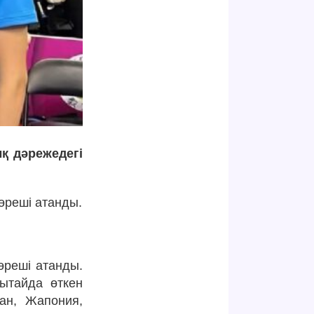
қ дәрежедегі
өреші атанды.
өреші атанды.
ытайда өткен
тан, Жапония,