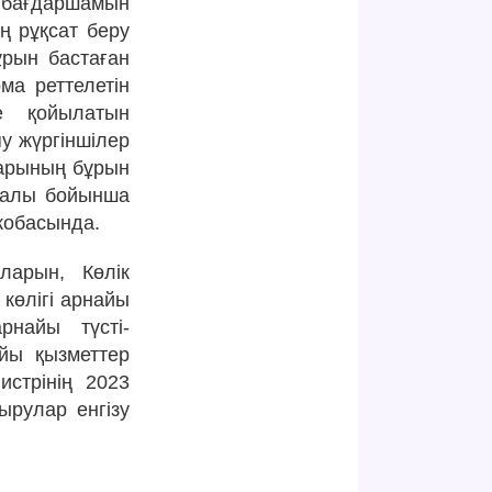
к бағдаршамын
ң рұқсат беру
ұрын бастаған
ма реттелетін
ге қойылатын
яу жүргіншілер
лдарының бұрын
гналы бойынша
жобасында.
ларын, Көлік
 көлігі арнайы
найы түсті-
йы қызметтер
истрінің 2023
рулар енгізу