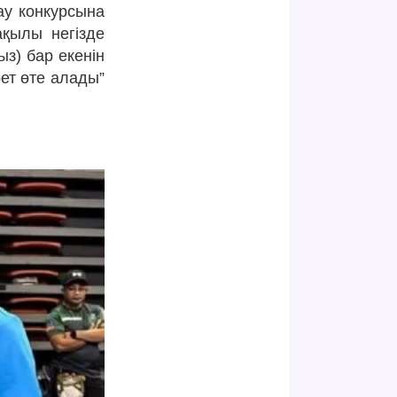
дау конкурсына
ақылы негізде
ыз) бар екенін
рет өте алады”