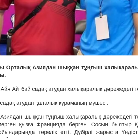
зы Орталық Азиядан шыққан тұңғыш халықаралы
ы.
 Айя Айтбай садақ атудан халықаралық дәрежедегі т
 садақ атудан қалалық құраманың мүшесі.
Азиядан шыққан тұңғыш халықаралық дәрежедегі т
мерген қызға Францияда берген. Сосын былтыр Қ
йындарында төрелік етті. Дүбірлі жарыста Үндіс