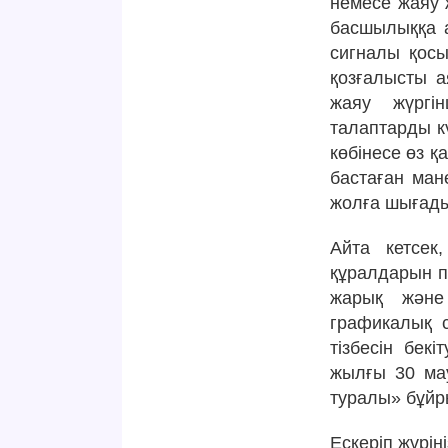
немесе жаяу 
басшылыққа а
сигналы қосы
қозғалысты а
жаяу жүргін
талаптарды кү
көбінесе өз қ
бастаған ман
жолға шығады
Айта кетсек
құралдарын па
жарық және
графикалық 
тізбесін бек
жылғы 30 ма
туралы» бұйр
Ескеріп жүріңі