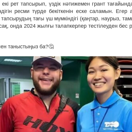
ы екі рет тапсырып, үздік нәтижемен грант тағайын
ндігін ресми түрде бекіткенін еске саламын. Егер 
 тапсырудың тағы үш мүмкіндігі (қаңтар, наурыз, там
сақ, онда 2024 жылғы талапкерлер тестілеуден бес 
пен таныстыңыз ба?🤔