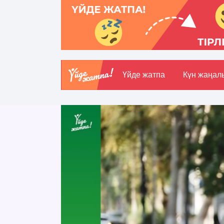
Үйде жатпа
Күн жаңал