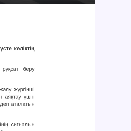
сте көліктің
 рұқсат беру
жаяу жүргінші
н аяқтау үшін
» деп аталатын
інің сигналын