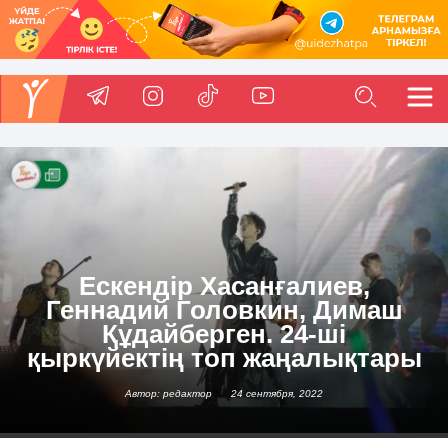
Ескендір Хасанғалиев,
Геннадий Головкин, Димаш
Құдайберген. 24-ші
қыркүйектің топ жаңалықтары
Автор: редактор
24 сентября, 2022