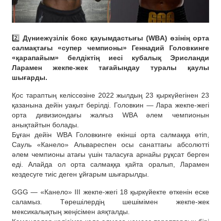
2️⃣
Дүниежүзілік бокс қауымдастығы (WBA) өзінің орта
салмақтағы «супер чемпионы» Геннадий Головкинге
«қарапайым» белдіктің иесі кубалық Эрисланди
Ларамен жекпе-жек тағайындау туралы қаулы
шығарды.
Қос тараптың келіссөзіне 2022 жылдың 23 қыркүйегінен 23
қазанына дейін уақыт берілді. Головкин — Лара жекпе-жегі
орта дивизиондағы жалғыз WBA әлем чемпионын
анықтайтын болады.
Бұған дейін WBA Головкинге екінші орта салмаққа өтіп,
Сауль «Канело» Альвареспен осы санаттағы абсолютті
әлем чемпионы атағы үшін таласуға арнайы рұқсат берген
еді. Алайда ол орта салмаққа қайта оралып, Ларамен
кездесуге тиіс деген ұйғарым шығарылды.
GGG — «Канело» III жекпе-жегі 18 қыркүйекте өткенін еске
саламыз. Төрешілердің шешімімен жекпе-жек
мексикалықтың жеңісімен аяқталды.