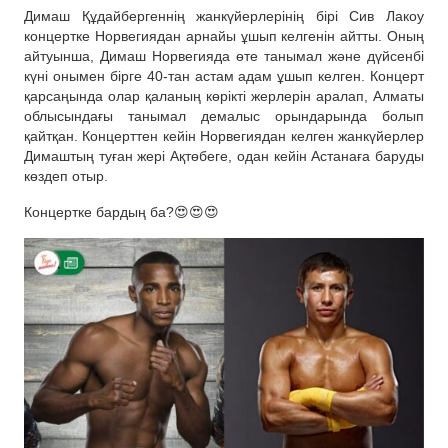
Димаш Құдайбергеннің жанкүйерлерінің бірі Сив Лакоу
концертке Норвегиядан арнайы ұшып келгенін айтты. Оның
айтуынша, Димаш Норвегияда өте танымал және дүйсенбі
күні онымен бірге 40-тан астам адам ұшып келген. Концерт
қарсаңында олар қаланың көрікті жерлерін аралап, Алматы
облысындағы танымал демалыс орындарында болып
қайтқан. Концерттен кейін Норвегиядан келген жанкүйерлер
Димаштың туған жері Ақтөбеге, одан кейін Астанаға баруды
көздеп отыр.
Концертке бардың ба?😍😍😍