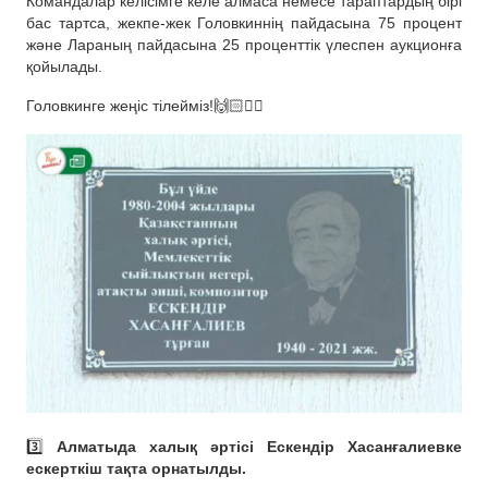
Командалар келісімге келе алмаса немесе тараптардың бірі
бас тартса, жекпе-жек Головкиннің пайдасына 75 процент
және Лараның пайдасына 25 проценттік үлеспен аукционға
қойылады.
Головкинге жеңіс тілейміз!🙌🏻✊🏻
3️⃣
Алматыда халық әртісі Ескендір Хасанғалиевке
ескерткіш тақта орнатылды.