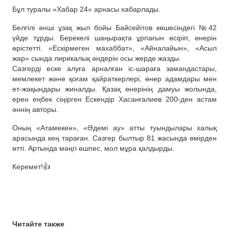
Бұл туралы «Хабар 24» арнасы хабарлады.
Белгілі әнші ұзақ жыл бойы Байсейітов көшесіндегі №42
үйде тұрды. Берекелі шаңырақта ұрпағын өсіріп, өнерін
өрістетті. «Ескірмеген махаббат», «Айналайын», «Асыл
жар» сында лирикалық әндерін осы жерде жазды.
Сазгерді еске алуға арналған іс-шараға замандастары,
мемлекет және қоғам қайраткерлері, өнер адамдары мен
ет-жақындары жиналды. Қазақ өнерінің дамуы жолында,
ерен еңбек сіңірген Ескендір Хасанғалиев 200-ден астам
әннің авторы.
Оның «Атамекен», «Әдемі ау» атты туындылары халық
арасында кең тараған. Сазгер былтыр 81 жасында өмірден
өтті. Артында мәңгі өшпес, мол мұра қалдырды.
Керемет!👍
Читайте также