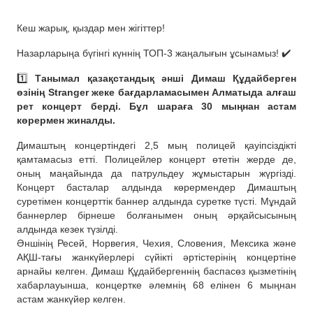
Кеш жарық, қыздар мен жігіттер!
Назарларыңа бүгінгі күннің ТОП-3 жаңалығын ұсынамыз! ✔️
1️⃣
Танымал қазақстандық әнші Димаш Құдайберген
өзінің Stranger жеке бағдарламасымен Алматыда алғаш
рет концерт берді. Бұл шараға 30 мыңнан астам
көрермен жиналды.
Димаштың концертіндегі 2,5 мың полицей қауіпсіздікті
қамтамасыз етті. Полицейлер концерт өтетін жерде де,
оның маңайында да патрульдеу жұмыстарын жүргізді.
Концерт басталар алдында көрермендер Димаштың
суретімен концерттік баннер алдында суретке түсті. Мұндай
баннерлер бірнеше болғанымен оның әрқайсысының
алдында кезек түзілді.
Әншінің Ресей, Норвегия, Чехия, Словения, Мексика және
АҚШ-тағы жанкүйерлері сүйікті әртістерінің концертіне
арнайы келген. Димаш Құдайбергеннің баспасөз қызметінің
хабарлауынша, концертке әлемнің 68 елінен 6 мыңнан
астам жанкүйер келген.