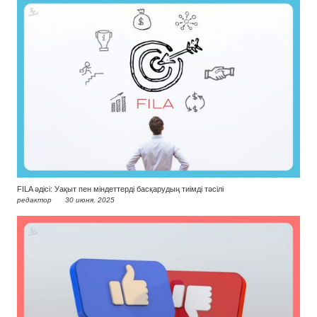
FILA әдісі: Уақыт пен міндеттерді басқарудың тиімді тәсілі
редактор
30 июня, 2025