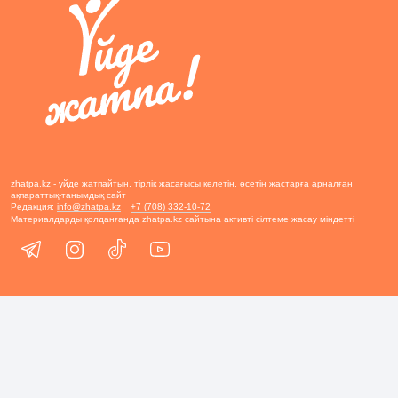
zhatpa.kz - үйде жатпайтын, тірлік жасағысы келетін, өсетін жастарға арналған
ақпараттық-танымдық сайт
Редакция:
info@zhatpa.kz
+7 (708) 332-10-72
Материалдарды қолданғанда zhatpa.kz сайтына активті сілтеме жасау міндетті