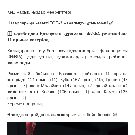
Кеш жарық, қыздар мен жігіттер!
Назарларыңа кезекті ТОП-3 жаңалықты ұсынамыз! ✔️
1️⃣ Футболдан Қазақстан құрамасы ФИФА рейтингінде
11 орынға көтерілді.
Халықаралық футбол қауымдастықтары федерациясы
(ФИФА) үздік ұлттық құрамалардың әлемдік рейтингін
жариялады.
Ресми сайт бойынша: Қазақстан рейтингте 11 орынға
көтерілді (114 орын, +11). Куба (167 орын, +10), Греция (48
орын, +7) және Малайзия (147 орын, +7) да айтарлықтай
жетістікке жетті. Косово (106 орын, +1) және Комор (126
орын, +2).
Керемет жаңалық!
Әлемдік деңгейдегі жаңалықтарымыз көбейе берсін! 😍