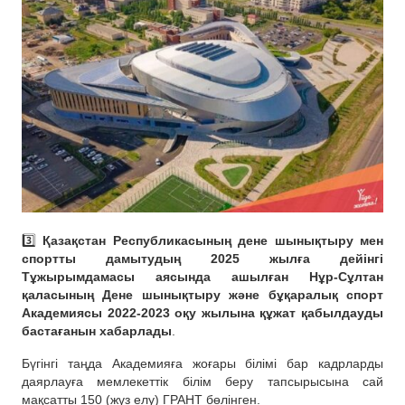
3️⃣
Қазақстан Республикасының дене шынықтыру мен
спортты дамытудың 2025 жылға дейінгі
Тұжырымдамасы аясында ашылған Нұр-Сұлтан
қаласының Дене шынықтыру және бұқаралық спорт
Академиясы 2022-2023 оқу жылына құжат қабылдауды
бастағанын хабарлады
.
Бүгінгі таңда Академияға жоғары білімі бар кадрларды
даярлауға мемлекеттік білім беру тапсырысына сай
мақсатты 150 (жүз елу) ГРАНТ бөлінген.