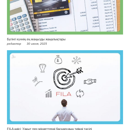
Бүгінгі күннің ең маңызды жаңалықтары
редактор
30 июня, 2025
FILA әдісі: Уақыт пен міндеттерді басқарудың тиімді тәсілі