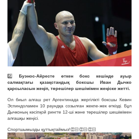
2️⃣
Буэнос-Айресте өткен бокс кешінде ауыр
салмақтағы қазақстандық боксшы Иван Дычко
қарсыласын жеңіп, төрешілер шешімімен жеңіске жетті.
Ол биыл алғаш рет Аргентинада жергілікті боксшы Кевин
Эспиндоламен 10 раундқа созылған жекпе-жек өткізді. Бұл
Дычконың кәсіпқой рингте 12-ші және төрешілер шешімімен
алғашқы жеңісі.
Спортшымызды құттықтаймыз!👏🏻👏🏻👏🏻