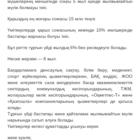
мүшелерінің меншігінде соңғы 5 жыл ішінде жылжымайтын
мүлік болмауы тиіс.
Қарыздың ең жоғары сомасы 15 млн теңге.
Үміткерлерде қарыз сомасының кемінде 10% мөлшерінде
бастапқы жарнасы болуы тиіс.
Бұл ретте тұрғын үйді жылдық 6%-бен ресімдеуге болады.
Несие мерзімі — 8 жыл.
Бағдарламаға денсаулық сақтау, білім беру, мәдениет,
спорт жүйелерінің қызметкерлерінен, БАҚ, өндіріс, ЖОО
және әлеуметтік сала өкілдерінен басқа квазимемлекеттік
сектордың коммуналдық кәсіпорындарының, ТЖМ,
жолаушылар көлік кәсіпорындарының, «Оқжетпес-Т» және
«Қазпошта» компанияларының қызметкерлері де қатыса
алады.
Тұрғын үйді бастапқы және қайталама жылжымайтын мүлік
нарығында сатып алуға болады.
Үміткерлер келесі құжаттарды ұсынуы керек:
жеке куәлік;