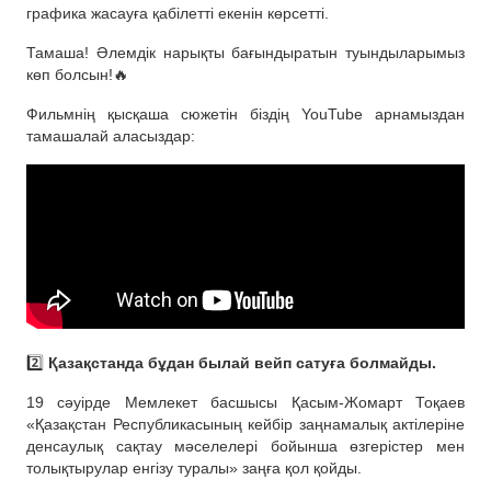
графика жасауға қабілетті екенін көрсетті.
Тамаша! Әлемдік нарықты бағындыратын туындыларымыз
көп болсын!🔥
Фильмнің қысқаша сюжетін біздің YouTube арнамыздан
тамашалай аласыздар:
2️⃣
Қазақстанда бұдан былай вейп сатуға болмайды.
19 сәуірде Мемлекет басшысы Қасым-Жомарт Тоқаев
«Қазақстан Республикасының кейбір заңнамалық актілеріне
денсаулық сақтау мәселелері бойынша өзгерістер мен
толықтырулар енгізу туралы» заңға қол қойды.