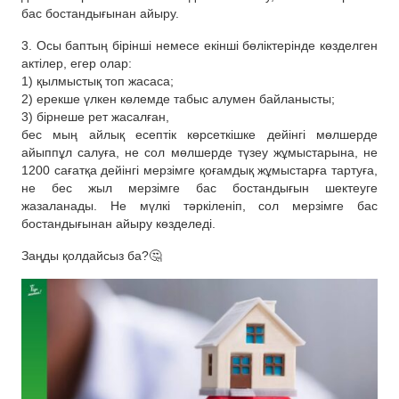
бас бостандығынан айыру.
3. Осы баптың бірінші немесе екінші бөліктерінде көзделген
актілер, егер олар:
1) қылмыстық топ жасаса;
2) ерекше үлкен көлемде табыс алумен байланысты;
3) бірнеше рет жасалған,
бес мың айлық есептiк көрсеткiшке дейiнгi мөлшерде
айыппұл салуға, не сол мөлшерде түзеу жұмыстарына, не
1200 сағатқа дейiнгi мерзiмге қоғамдық жұмыстарға тартуға,
не бес жыл мерзiмге бас бостандығын шектеуге
жазаланады. Не мүлкі тәркіленіп, сол мерзімге бас
бостандығынан айыру көзделеді.
Заңды қолдайсыз ба?🤔