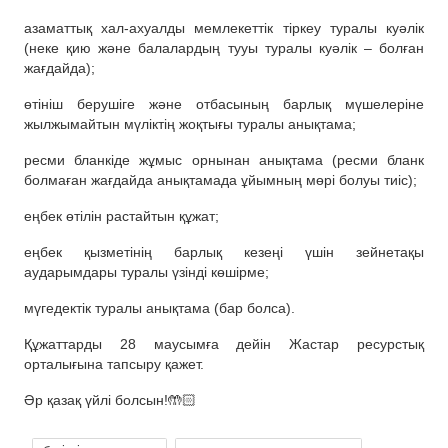
азаматтық хал-ахуалды мемлекеттік тіркеу туралы куәлік
(неке қию және балалардың тууы туралы куәлік – болған
жағдайда);
өтініш берушіге және отбасының барлық мүшелеріне
жылжымайтын мүліктің жоқтығы туралы анықтама;
ресми бланкіде жұмыс орнынан анықтама (ресми бланк
болмаған жағдайда анықтамада ұйымның мөрі болуы тиіс);
еңбек өтілін растайтын құжат;
еңбек қызметінің барлық кезеңі үшін зейнетақы
аударымдары туралы үзінді көшірме;
мүгедектік туралы анықтама (бар болса).
Құжаттарды 28 маусымға дейін Жастар ресурстық
орталығына тапсыру қажет.
Әр қазақ үйлі болсын!🤲🏻