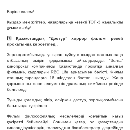
Бәріне сәлем!
Қыздар мен жігіттер, назарларыңа кезекті ТОП-3 жаңалықты
ұсынамыз!✔️
1️⃣
Қазақстандық “Дәстүр” хор­рор фильмі ресей
прокатында көрсетіледі.
Зорлық-зомбылыққа ұшырап, күйеуге шыққан жас қыз жаңа
отбасының өмірін қорқынышқа айналдырады. “Волга”
кинопрокат компаниясы Қазақстанда прокатқа айналған
фильмнің кадрларын RBC Life арнасымен бөлісті. Фильм
отандық экрандарға 18 шілдеден бастап шығады. Жанр
қорқынышты және әлеуметтік драманың симбиозы ретінде
белгіленді.
Туынды қоғамдық пікір, ескіркен дәстүр, зорлық-зомбылық
бағытында түсірілген.
Фильм философиялық мәселелерді қозғайтын нағыз
қасіретті бейнелейді. Сонымен қатар, ол қазақстандық
киноөндірушілердің голливудтық блокбастерлер деңгейінде