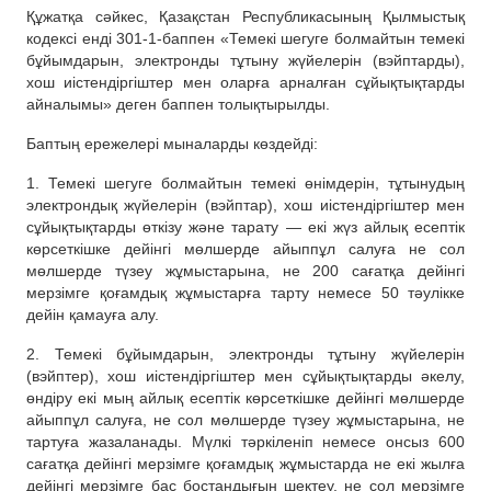
Құжатқа сәйкес, Қазақстан Республикасының Қылмыстық
кодексі енді 301-1-баппен «Темекі шегуге болмайтын темекі
бұйымдарын, электронды тұтыну жүйелерін (вэйптарды),
хош иістендіргіштер мен оларға арналған сұйықтықтарды
айналымы» деген баппен толықтырылды.
Баптың ережелері мыналарды көздейді:
1. Темекі шегуге болмайтын темекі өнімдерін, тұтынудың
электрондық жүйелерін (вэйптар), хош иістендіргіштер мен
сұйықтықтарды өткізу және тарату — екі жүз айлық есептік
көрсеткішке дейінгі мөлшерде айыппұл салуға не сол
мөлшерде түзеу жұмыстарына, не 200 сағатқа дейінгі
мерзімге қоғамдық жұмыстарға тарту немесе 50 тәулікке
дейін қамауға алу.
2. Темекі бұйымдарын, электронды тұтыну жүйелерін
(вэйптер), хош иістендіргіштер мен сұйықтықтарды әкелу,
өндіру екі мың айлық есептік көрсеткішке дейінгі мөлшерде
айыппұл салуға, не сол мөлшерде түзеу жұмыстарына, не
тартуға жазаланады. Мүлкі тәркіленіп немесе онсыз 600
сағатқа дейінгі мерзімге қоғамдық жұмыстарда не екі жылға
дейінгі мерзімге бас бостандығын шектеу, не сол мерзімге