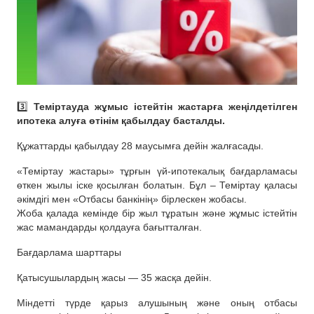
3️⃣
Теміртауда жұмыс істейтін жастарға жеңілдетілген
ипотека алуға өтінім қабылдау басталды.
Құжаттарды қабылдау 28 маусымға дейін жалғасады.
«Теміртау жастары» тұрғын үй-ипотекалық бағдарламасы
өткен жылы іске қосылған болатын. Бұл – Теміртау қаласы
әкімдігі мен «Отбасы банкінің» бірлескен жобасы.
Жоба қалада кемінде бір жыл тұратын және жұмыс істейтін
жас мамандарды қолдауға бағытталған.
Бағдарлама шарттары
Қатысушылардың жасы — 35 жасқа дейін.
Міндетті түрде қарыз алушының және оның отбасы