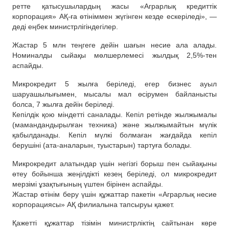
ретте қатысушылардың жасы «Аграрлық кредиттік
корпорация» АҚ-ға өтініммен жүгінген кезде ескеріледі», —
деді еңбек министрлігіндегілер.
Жастар 5 млн теңгеге дейін шағын несие ала алады.
Номиналды сыйақы мөлшерлемесі жылдық 2,5%-тен
аспайды.
Микрокредит 5 жылға беріледі, егер бизнес ауыл
шаруашылығымен, мысалы мал өсірумен байланысты
болса, 7 жылға дейін беріледі.
Кепілдік қою міндетті саналады. Кепіл ретінде жылжымалы
(мамандандырылған техника) және жылжымайтын мүлік
қабылданады. Кепіл мүлкі болмаған жағдайда кепіл
берушіні (ата-аналарын, туыстарын) тартуға болады.
Микрокредит алатындар үшін негізгі борыш пен сыйақыны
өтеу бойынша жеңілдікті кезең беріледі, ол микрокредит
мерзімі ұзақтығының үштен бірінен аспайды.
Жастар өтінім беру үшін құжаттар пакетін «Аграрлық несие
корпорациясы» АҚ филиалына тапсыруы қажет.
Қажетті құжаттар тізімін министрліктің сайтынан көре