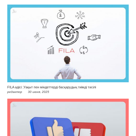
FILA әдісі: Уақыт пен міндеттерді басқарудың тиімді тәсілі
редактор
30 июня, 2025