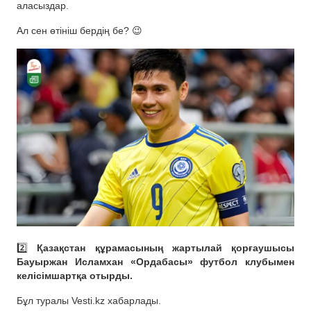
аласыздар.
Ал сен өтініш бердің бе? 😉
2️⃣
Қазақстан құрамасының жартылай қорғаушысы
Бауыржан Исламхан «Ордабасы» футбол клубымен
келісімшартқа отырды.
Бұл туралы Vesti.kz хабарлады.