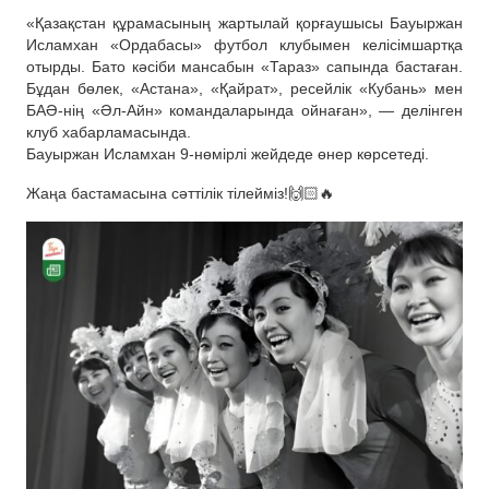
«Қазақстан құрамасының жартылай қорғаушысы Бауыржан
Исламхан «Ордабасы» футбол клубымен келісімшартқа
отырды. Бато кәсіби мансабын «Тараз» сапында бастаған.
Бұдан бөлек, «Астана», «Қайрат», ресейлік «Кубань» мен
БАӘ-нің «Әл-Айн» командаларында ойнаған», — делінген
клуб хабарламасында.
Бауыржан Исламхан 9-нөмірлі жейдеде өнер көрсетеді.
Жаңа бастамасына сәттілік тілейміз!🙌🏻🔥