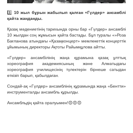
3️⃣
10 жыл бұрын жабылып қалған «Гүлдер» ансамблі
қайта жанданды.
Қазақ мәдениетінің тарихында орны бар «Гүлдер» ансамблі
10 жылдан соң жұмысын қайта бастады. Бұл туралы «»Роза
Бағланова атындағы «Қазақконцерт» мемлекеттік концерттік
ұйымының директоры Ақтоты Райымқұлова айтты.
«Гүлдер» ансамбілінің жаңа құрамына қазақ ұлттық
хореография академиясының және Алматыдағы
хореография училищесінің түлектерін бірнеше сатыдан
өткізіп барып, қабылдаған.
Сондай-ақ «Гүлдер» ансамблінің құрамында жаңа «Бентти»
инструменталды ансамбль құрылды.
Ансамбльдің қайта оралуымен!😍😍😍