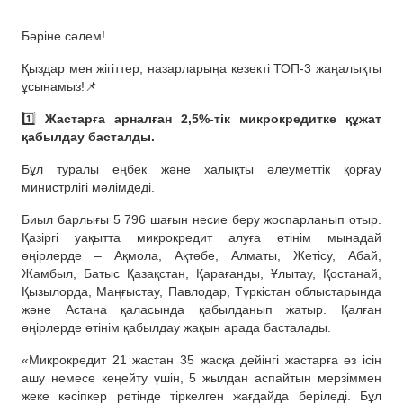
Бәріне сәлем!
Қыздар мен жігіттер, назарларыңа кезекті ТОП-3 жаңалықты
ұсынамыз!📌
1️⃣
Жастарға арналған 2,5%-тік микрокредитке құжат
қабылдау басталды.
Бұл туралы еңбек және халықты әлеуметтік қорғау
министрлігі мәлімдеді.
Биыл барлығы 5 796 шағын несие беру жоспарланып отыр.
Қазіргі уақытта микрокредит алуға өтінім мынадай
өңірлерде – Ақмола, Ақтөбе, Алматы, Жетісу, Абай,
Жамбыл, Батыс Қазақстан, Қарағанды, Ұлытау, Қостанай,
Қызылорда, Маңғыстау, Павлодар, Түркістан облыстарында
және Астана қаласында қабылданып жатыр. Қалған
өңірлерде өтінім қабылдау жақын арада басталады.
«Микрокредит 21 жастан 35 жасқа дейінгі жастарға өз ісін
ашу немесе кеңейту үшін, 5 жылдан аспайтын мерзіммен
жеке кәсіпкер ретінде тіркелген жағдайда беріледі. Бұл