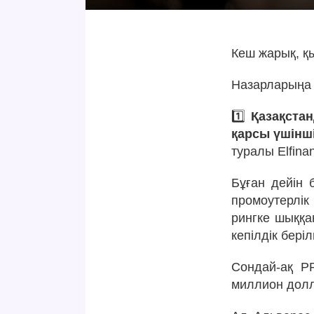
Кеш жарық, қы
Назарларыңа 
1️⃣
Қазақста
қарсы үшінш
туралы Elfin
Бұған дейін 
промоутерлік
рингке шыққа
кепілдік бері
Сондай-ақ P
миллион долла