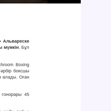
» Альвареске
ы мүмкін
. Бұл
chroom Boxing
 әрбір боксшы
р алады. Оған
 гонорары 45