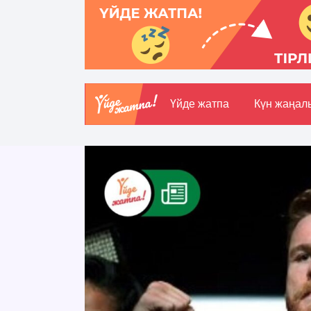
Үйде жатпа
Күн жаңал