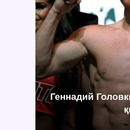
Геннадий Головк
қ