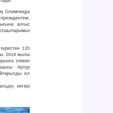
стады.
лық Олимпиада
президентіне,
лығына алғыс
портшыларымыз
күрестен 120
лды. 2019 жылы
рынға іліккен
тшысы Артур
қайтарылды. Ал
льдің иегері