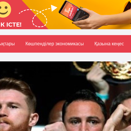
ықтары
Көшпенділер экономикасы
Қазына кеңес