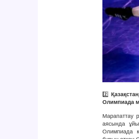
2️⃣
Қазақста
Олимпиада м
Марапаттау р
аясында ұйы
Олимпиада к