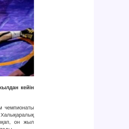
жылдан кейін
ем чемпионаты
 Халықаралық
ықап, он жыл