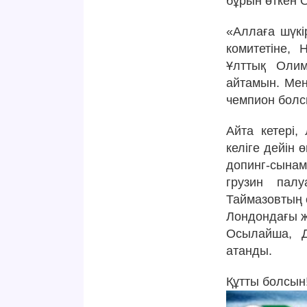
бұрын өткен 
«Аллаға шүкі
комитетіне, 
Ұлттық Олим
айтамын. Мен
чемпион болс
Айта кетері
келіге дейін 
допинг-сынам
грузин пал
Таймазовтың с
Лондондағы ж
Осылайша, Д
атанды.
Құтты болсын