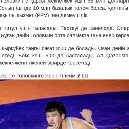
Головкинге қарсы жекпе-жек үшін 65 млн долларғ
Соның ішінде 10 млн базалық төлем болса, қалғаны
 ақылы қызмет (PPV) пен демеушілік.
т титул үшін таласады. Төртеуі де Канелода. Ол
Бұған дейін Головкин орта салмақта ғана өнер көрсе
 қыркүйек таңғы сағат 8:00-де болады. Оған дейін 
 өтеді. Бокс кеші 5:00-де басталады. Ал Qazaqst
екпе-жегін тікелей эфирде көрсетеді.
-жекте Головкинге жеңіс тілейміз! ✊🏻