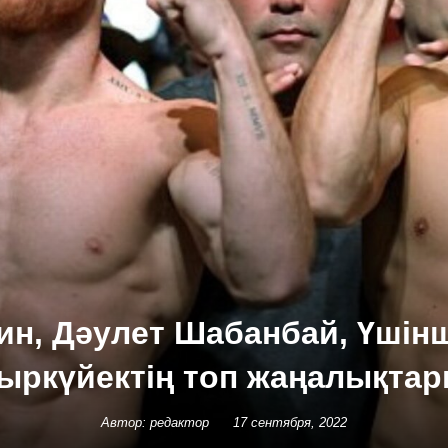
ин, Дәулет Шабанбай, Үшінші
ыркүйектің топ жаңалықта
Автор: редактор
17 сентября, 2022