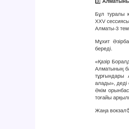
3️⃣
Алматының
Бұл туралы қ
XXV сессиясы
Алматы-3 тем
Мұхит Әзірба
береді.
«Қазір Борал
Алматының ба
тұрғындары 
алады», деді 
Әкім орынбас
тоғайы арқыл
Жаңа вокзал