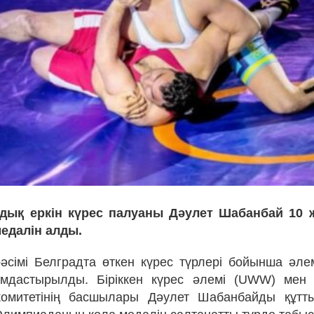
ндық еркін күрес палуаны Дәулет Шабанбай 10 
едалін алды.
әсімі Белградта өткен күрес түрлері бойынша әл
мдастырылды. Біріккен күрес әлемі (UWW) мен
омитетінің басшылары Дәулет Шабанбайды құтт