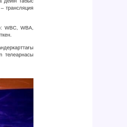
а дейін табыс
 – трансляция
ар: WBC, WBA,
ткен.
андеркарттағы
an телеарнасы