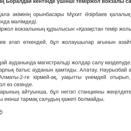
 Боралдай кентінде үшінші теміржол вокзалы с
ала әкімінің орынбасары Мұхит Әзірбаев қалалы
нда мәлімдеді.
іржол вокзалының құрылысын «Қазақстан темір жол
ев атап өткендей, бұл жолаушылар ағынын азайт
дай ауданында магистральді жолдар салу көзделуде
рлық батыс ауданын қамтиды. Алатау, Наурызбай
Алматы-2-ге кірмей-ақ, уақытты үнемдей отырып,
ол өз сөзінде.
арының айтуынша, бұл негізгі станцияны жеңілдет
ы екінші тармақ салудың қажеті болмайды.
😍