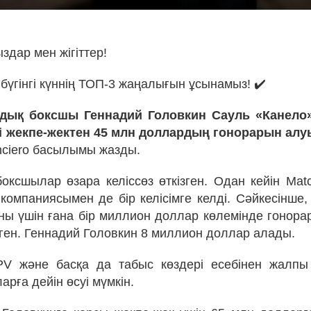
здар мен жігіттер!
бүгінгі күннің ТОП-3 жаңалығын ұсынамыз! ✔️
ндық боксшы Геннадий Головкин Сауль «Канело
і жекпе-жектен 45 млн доллардың гонорарын алу
anciero басылымы жазды.
боксшылар өзара келіссөз өткізген. Одан кейін Mat
 компаниясымен де бір келісімге келді. Сәйкесінше,
ны үшін ғана бір миллион доллар көлемінде гонора
лген. Геннадий Головкин 8 миллион доллар алады.
PV және басқа да табыс көздері есебінен жалпы
рға дейін өсуі мүмкін.