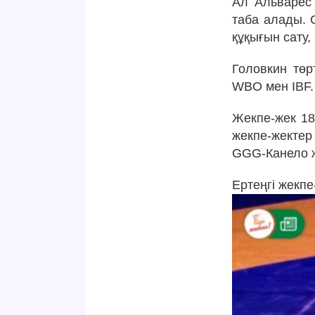
Ал Альварес 
таба алады. 
құқығын сату,
Головкин төр
WBO мен IBF. 
Жекпе-жек 18
жекпе-жектер
GGG-Канело ж
Ертеңгі жекпе