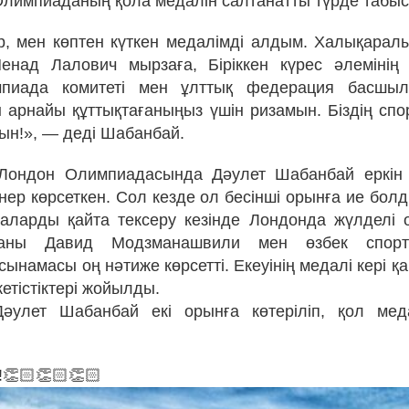
Олимпиаданың қола медалін салтанатты түрде табы
р, мен көптен күткен медалімді алдым. Халықара
Ненад Лалович мырзаға, Біріккен күрес әлемінің 
пиада комитеті мен ұлттық федерация басшы
 арнайы құттықтағаныңыз үшін ризамын. Біздің с
ын!», — деді Шабанбай.
, Лондон Олимпиадасында Дәулет Шабанбай еркін 
өнер көрсеткен. Сол кезде ол бесінші орынға ие бо
аларды қайта тексеру кезінде Лондонда жүлделі о
уаны Давид Модзманашвили мен өзбек спор
ынамасы оң нәтиже көрсетті. Екеуінің медалі кері 
етістіктері жойылды.
әулет Шабанбай екі орынға көтеріліп, қол меда
!👏🏻👏🏻👏🏻