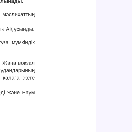
алынады.
қ мәслихаттың
ы» АҚ ұсынды.
уға мүмкіндік
. Жаңа вокзал
 аудандарының
 қалаға жете
еді және Баум