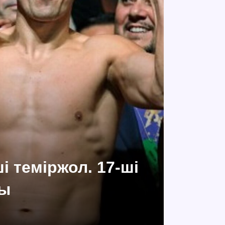
 теміржол. 17-ші
ры