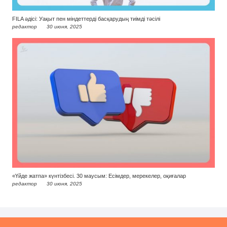
FILA әдісі: Уақыт пен міндеттерді басқарудың тиімді тәсілі
редактор
30 июня, 2025
«Үйде жатпа» күнтізбесі. 30 маусым: Есімдер, мерекелер, оқиғалар
редактор
30 июня, 2025