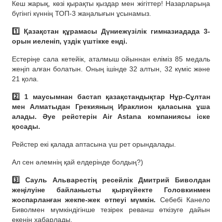
Кеш жарық, көзі қырақты қыздар мен жігіттер! Назарларыңа
бүгінгі күннің ТОП-3 жаңалығын ұсынамыз.
1️⃣ Қазақстан құрамасы Дүниежүзілік гимназиадада 3-
орын иеленіп, үздік үштікке енді.
Естеріңе сала кетейік, аталмыш ойыннан еліміз 85 медаль
жеңіп алған болатын. Оның ішінде 32 алтын, 32 күміс және
21 қола.
2️⃣ 1 маусымнан бастап қазақстандықтар Нұр-Сұлтан
мен Алматыдан Грекияның Ираклион қаласына ұша
алады. Әуе рейстерін Air Astana компаниясы іске
қосады.
Рейстер екі қалада аптасына үш рет орындалады.
Ал сен әлемнің қай елдерінде болдың?)
3️⃣ Сауль Альварестің ресейлік Дмитрий Биволдан
жеңілуіне байланысты қыркүйекте Головкинмен
жоспарланған жекпе-жек өтпеуі мүмкін.
Себебі Канело
Биволмен мүмкіндігінше тезірек реванш өткізуге дайын
екенін хабарлады.