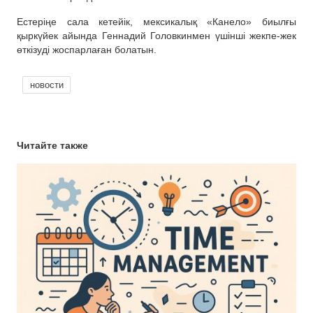
Естеріңе сала кетейік, мексикалық «Канело» биылғы
қыркүйек айында Геннадий Головкинмен үшінші жекпе-жек
өткізуді жоспарлаған болатын.
новости
Читайте также