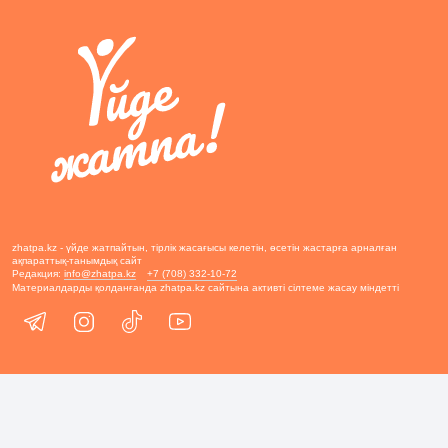
zhatpa.kz - үйде жатпайтын, тірлік жасағысы келетін, өсетін жастарға арналған
ақпараттық-танымдық сайт
Редакция:
info@zhatpa.kz
+7 (708) 332-10-72
Материалдарды қолданғанда zhatpa.kz сайтына активті сілтеме жасау міндетті