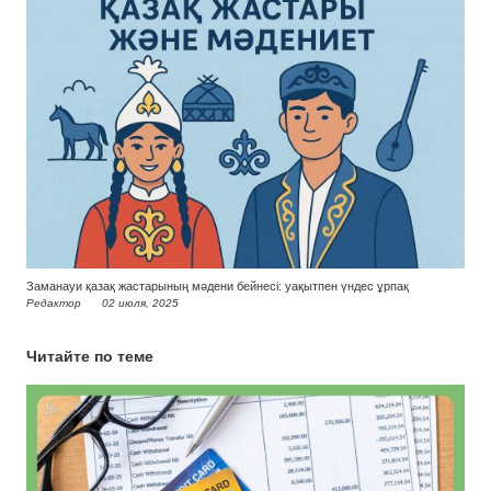
Заманауи қазақ жастарының мәдени бейнесі: уақытпен үндес ұрпақ
Редактор
02 июля, 2025
Читайте по теме