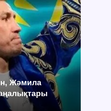
ин, Жәмила
жаңалықтары