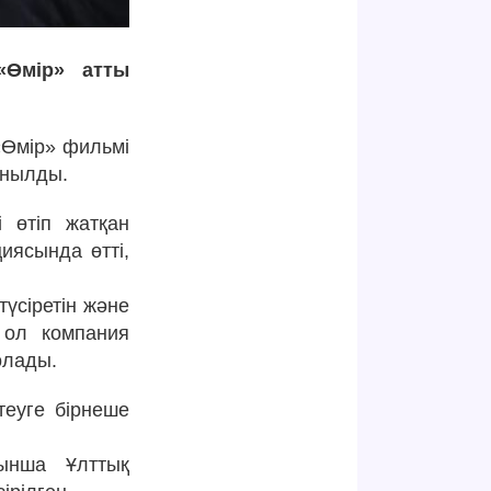
«Өмір» атты
«Өмір» фильмі
ынылды.
 өтіп жатқан
иясында өтті,
үсіретін және
 ол компания
олады.
теуге бірнеше
йынша Ұлттық