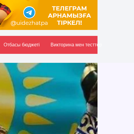
Отбасы бюджетi
Викторина мен тесттер