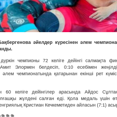
ақбергенова әйелдер күресінен әлем чемпион
анды.
 дүркін чемпионы 72 келіге дейінгі салмақта фи
Амит Элормен белдесіп, 0:10 есебімен жеңілд
а әлем чемпионатында қатарынан екінші рет күмі
н 60 келіге дейінгілер арасында Айдос Сұлта
лғашқы жүлдені салған еді. Қола медаль үшін өт
енгриялық Кристиан Кечкеметиден айласын (7:1) асы
!💐💐💐