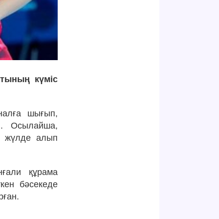
атының күміс
налға шығып,
і. Осылайша,
с жүлде алып
нғали құрама
кен бәсекеде
рған.