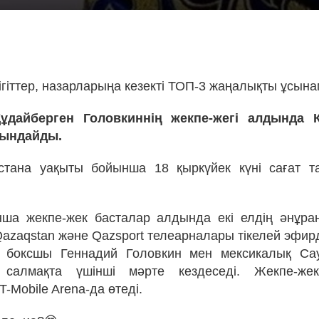
!
ігіттер, назарларыңа кезекті ТОП-3 жаңалықты ұсына
ұдайберген Головкиннің жекпе-жегі алдында 
рындайды.
стана уақыты бойынша 18 қыркүйек күні сағат та
нша жекпе-жек басталар алдында екі елдің әнұра
Qazaqstan және Qazsport телеарналары тікелей эфирд
қ боксшы Геннадий Головкин мен мексикалық Са
 салмақта үшінші мәрте кездеседі. Жекпе-ж
-Mobile Arena-да өтеді.