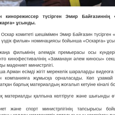
ан кинорежиссер түсірген Эмир Байғазиннің 
карға» ұсынды.
 Оскар комитеті шешімімен Эмир Байғазин түсірген 
гі үздік фильм» номинациясы бойынша «Оскарға» ұс
 жаңа фильмінің әлемдік премьерасы осы күндері
нто кинофестивалінің «Заманауи әлем киносы» секц
ды мәдениет министрлігі.
а Арман есімді жігіт мерекелік шараларды видеоға т
н компанияға жұмысқа орналасады. Көп ұзамай
жатқан барлық материалдың жоғалып кетуіне кінәлі б
ық материалды қалпына келтіруге және шығынды ө
ет және спорт министрлігінің тапсырысы бо