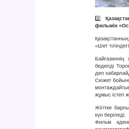
2️⃣
Қазақст
фильмін «Ос
Қазақстанның
«Шет тілінде
Байғазиннің
беделді Торо
деп хабарлай
Сюжет бойынш
монтаждайты
жұмыс істеп 
Жігітке барл
күн беріледі.
Фильм әдени