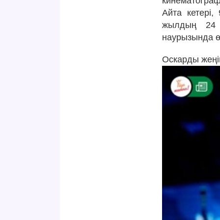
кинематограф
Айта кетері,
жылдың 24 
наурызында ө
Оскарды жеңі