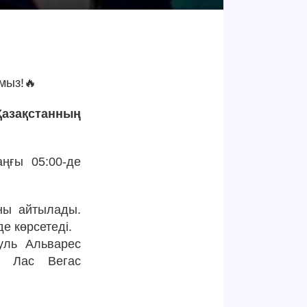
мыз!🔥
Қазақстанның
ңғы 05:00-де
ны айтылады.
е көрсетеді.
уль Альварес
ек Лас Вегас