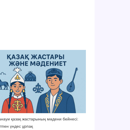
науи қазақ жастарының мәдени бейнесі:
тпен үндес ұрпақ