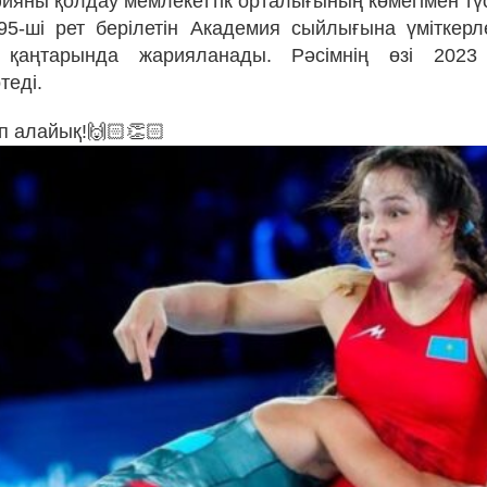
ияны қолдау мемлекеттік орталығының көмегімен түс
 95-ші рет берілетін Академия сыйлығына үміткерле
қаңтарында жарияланады. Рәсімнің өзі 202
теді.
п алайық!🙌🏻👏🏻