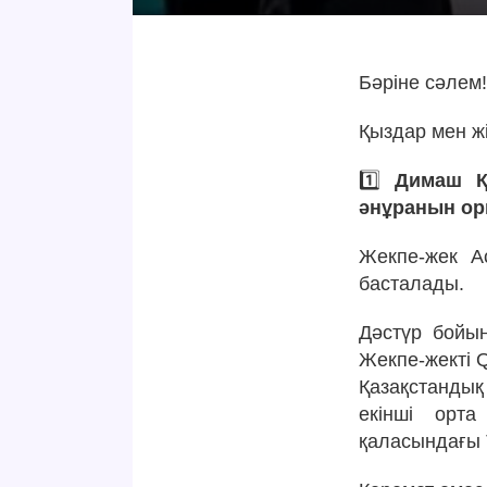
Бәріне сәлем
Қыздар мен ж
1️⃣
Димаш Қ
әнұранын о
Жекпе-жек А
басталады.
Дәстүр бойы
Жекпе-жекті 
Қазақстанды
екінші орта
қаласындағы T