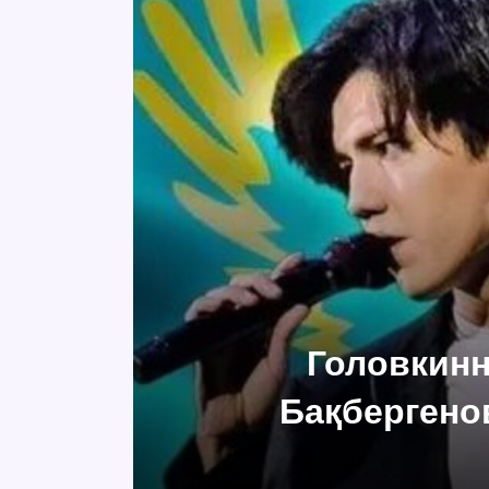
Головкинн
Бақбергено