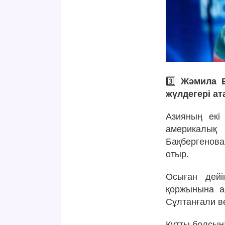
3️⃣
Жәмила Б
жүлдегері ат
Азияның екі
америкалық 
Бақбергенов
отыр.
Осыған дейі
қоржынына а
Сұлтанғали в
Құтты болсын