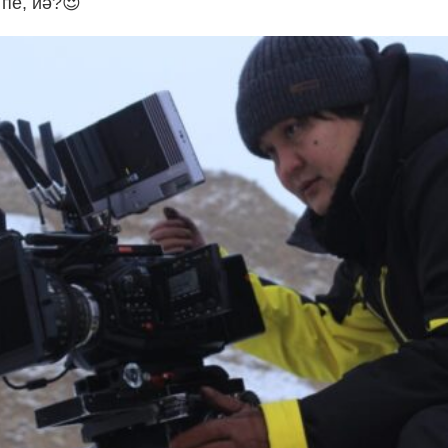
пе, иә?😍