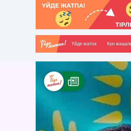
Үйде жатпа
Күн жаңал