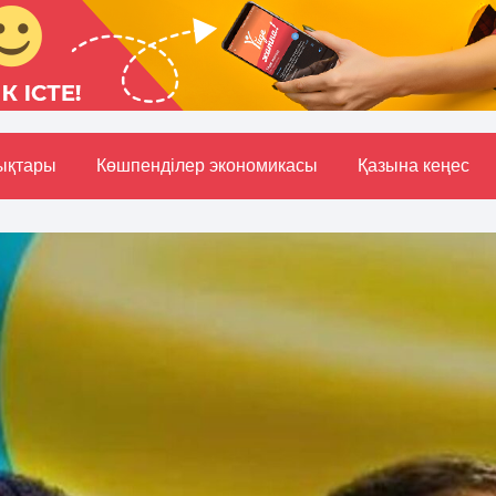
ықтары
Көшпенділер экономикасы
Қазына кеңес