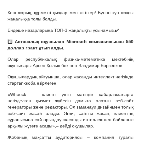
Кеш жарық, құрметті қыздар мен жігіттер! Бүгінгі күн жақсы
жаңалыққа толы болды.
Ендеше назарларыңа ТОП-3 жаңалықты ұсынамыз.✔️
1️⃣
Астаналық оқушылар Microsoft компаниясынан 550
доллар грант ұтып алды.
Олар республикалық физика-математика мектебінің
оқушылары Арсен Қылышбек пен Владимир Борзенков.
Оқушылардың айтуынша, олар жасанды интеллект негізінде
стартап-жоба әзірлеген.
«Whoock — клиент үшін мәтіндік хабарламаларға
негізделген қызмет жүйесін дамыта алатын веб-сайт
генераторы және редакторы. Ол заманауи дизайнмен толық
веб-сайт жасай алады. Яғни, сайтты жасап, клиенттің
сұранысына сай орындау жасанды интеллектпен байланыс
арқылы жүзеге асады»,– дейді оқушылар.
Жобаның мақсатты аудиториясы – компания туралы