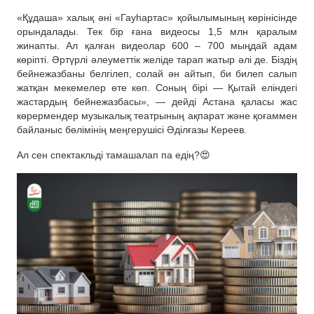
«Құдаша» халық әні «Гауһартас» қойылымының көрінісінде
орындалады. Тек бір ғана видеосы 1,5 млн қаралым
жинапты. Ал қалған видеолар 600 – 700 мыңдай адам
көріпті. Әртүрлі әлеуметтік желіде тарап жатыр әлі де. Біздің
бейнежазбаны белгілеп, солай ән айтып, би билеп салып
жатқан мекемелер өте көп. Соның бірі — Қытай еліндегі
жастардың бейнежазбасы», — дейді Астана қаласы жас
көрермендер музыкалық театрының ақпарат және қоғаммен
байланыс бөлімінің меңгерушісі Әділғазы Кереев.
Ал сен спектакльді тамашалап па едің?😍