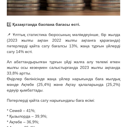
3️⃣
Қазақстанда баспана бағасы өсті.
📌 Ұлттық статистика бюросының мәлімдеуінше, бір жылда
(2023 жылғы ақпан 2022 жылғы ақпанға қарағанда)
пәтерлерді қайта сату бағалсы 13%, жаңа тұрғын үйлерді
сату 14% өсті.
Ал абаттандырылған тұрғын үйді жалға алу төлемі өткен
жылғы осы кезеңмен салыстырғанда 2023 жылғы ақпанда
33,8% артты.
Өңірлер бөлінісінде жаңа үйлер нарығында баға жылдық
мәнде Ақтөбе (25,4%) және Ақтау қалаларында (25,2%)
едәуір қымбаттады.
Пәтерлерді қайта сату нарығындағы баға өсімі:
* Семей – 41%;
* Қызылорда – 39,9%;
* Ақтөбе – 36,9%;