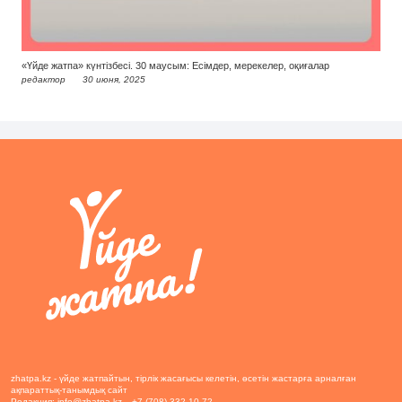
«Үйде жатпа» күнтізбесі. 30 маусым: Есімдер, мерекелер, оқиғалар
редактор
30 июня, 2025
zhatpa.kz - үйде жатпайтын, тірлік жасағысы келетін, өсетін жастарға арналған
ақпараттық-танымдық сайт
Редакция:
info@zhatpa.kz
+7 (708) 332-10-72