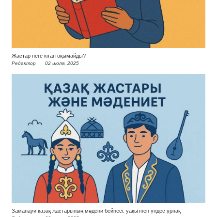
Жастар неге кітап оқымайды?
Редактор
02 июля, 2025
Заманауи қазақ жастарының мәдени бейнесі: уақытпен үндес ұрпақ