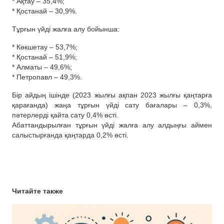
* Ақтау – 35,4%;
* Қостанай – 30,9%.
Тұрғын үйді жалға алу бойынша:
* Көкшетау – 53,7%;
* Қостанай – 51,9%;
* Алматы – 49,6%;
* Петропавл – 49,3%.
Бір айдың ішінде (2023 жылғы ақпан 2023 жылғы қаңтарға
қарағанда) жаңа тұрғын үйді сату бағалары – 0,3%,
пәтерлерді қайта сату 0,4% өсті.
Абаттандырылған тұрғын үйді жалға алу алдыңғы аймен
салыстырғанда қаңтарда 0,2% өсті.
Читайте также