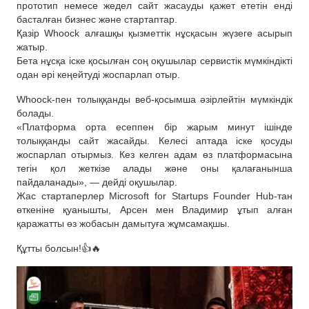
прототип немесе жедел сайт жасауды қажет ететін енді
басталған бизнес және стартаптар.
Қазір Whoock алғашқы қызметтік нұсқасын жүзеге асырып
жатыр.
Бета нұсқа іске қосылған соң оқушылар сервистік мүмкіндікті
одан әрі кеңейтуді жоспарлап отыр.
Whoock-пен толыққанды веб-қосымша әзірлейтін мүмкіндік
болады.
«Платформа орта есеппен бір жарым минут ішінде
толыққанды сайт жасайды. Келесі аптада іске қосуды
жоспарлап отырмыз. Кез келген адам өз платформасына
тегін қол жеткізе алады және оны қалағанынша
пайдаланады», — дейді оқушылар.
Жас стартаперлер Microsoft for Startups Founder Hub-тан
өткеніне қуанышты, Арсен мен Владимир ұтып алған
қаражатты өз жобасын дамытуға жұмсамақшы.
Құтты болсын!👍🔥