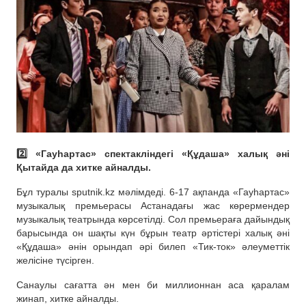
2️⃣ «Гауһартас» спектакліндегі «Құдаша» халық әні
Қытайда да хитке айналды.
Бұл туралы sputnik.kz мәлімдеді. 6-17 ақпанда «Гауһартас»
музыкалық премьерасы Астанадағы жас көрермендер
музыкалық театрында көрсетілді. Сол премьераға дайындық
барысында он шақты күн бұрын театр әртістері халық әні
«Құдаша» әнін орындап әрі билеп «Тик-ток» әлеуметтік
желісіне түсірген.
Санаулы сағатта ән мен би миллионнан аса қаралам
жинап, хитке айналды.