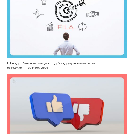
FILA әдісі: Уақыт пен міндеттерді басқарудың тиімді тәсілі
редактор
30 июня, 2025