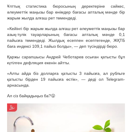
Ұлттық статистика бюросының деректеріне сәйкес,
әлеуметтік маңызы бар өнімдер бағасы апталық мәнде бір
жарым жылда алғаш рет төмендеді.
«Кейінгі бір жарым жылда алғаш рет әлеуметтік маңызы бар
азық-түлік тауарларының бағасы апталық мәнде 0,1
пайызға төмендеді. Жылдық есеппен есептегенде, ЖҚТБ
баға индексі 109,1 пайыз болды», — деп түсіндірді бюро.
Қаржы сарапшысы Андрей Чеботарев осыған қатысты бұл
күтілген дефляция екенін айтты.
«Алты айда біз долларға қатысты 3 пайызға, ал рубльге
қатысты бірден 19 пайызға өстік», — деді ол Telegram-
арнасында.
Ал сіз байқадыңыз ба?😮