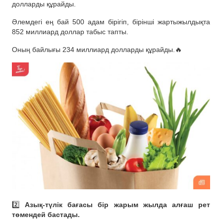
долларды құрайды.
Әлемдегі ең бай 500 адам бірігіп, бірінші жартыжылдықта
852 миллиард доллар табыс тапты.
Оның байлығы 234 миллиард долларды құрайды.🔥
2️⃣
Азық-түлік бағасы бір жарым жылда алғаш рет
төмендей бастады.