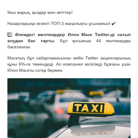
Кеш жарық, қыздар мен жігіттер!
Назарларыңа кезекті ТОП-3 жаңалықты ұсынамыз! ✔️
1️⃣
Әлемдегі миллиардер Илон Маск Twitter-ді сатып
алудан бас тарты.
Бұл қосымша 44 миллиардқа
бағаланған.
Масктың бұл хабарламасынан кейін Twitter акцияларының
құны 6%-ға төмендеді. Ал компания келісімді бұзғаны үшін
Илон Маскты сотқа бермек.