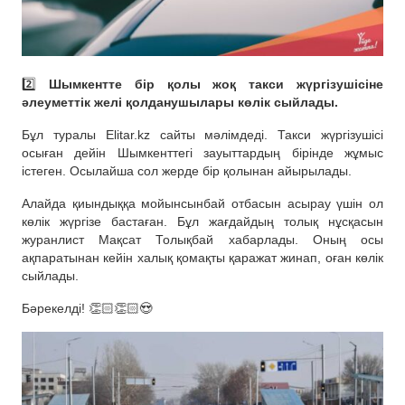
2️⃣
Шымкентте бір қолы жоқ такси жүргізушісіне
әлеуметтік желі қолданушылары көлік сыйлады.
Бұл туралы Elitar.kz сайты мәлімдеді. Такси жүргізушісі
осыған дейін Шымкенттегі зауыттардың бірінде жұмыс
істеген. Осылайша сол жерде бір қолынан айырылады.
Алайда қиындыққа мойынсынбай отбасын асырау үшін ол
көлік жүргізе бастаған. Бұл жағдайдың толық нұсқасын
журанлист Мақсат Толықбай хабарлады. Оның осы
ақпаратынан кейін халық қомақты қаражат жинап, оған көлік
сыйлады.
Бәрекелді! 👏🏻👏🏻😍