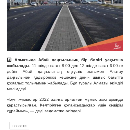
3️⃣
Алматыда Абай даңғылының бір бөлігі уақытша
жабылады.
11 шілде сағат 8.00-ден 12 шілде сағат 6.00-ге
дейін Абай даңғылының оңтүстік жағымен Алатау
даңғылынан Қадырбеков көшесіне дейін шығыс бағытта
қозғалыс толығымен жабылады. Бұл туралы Алматы әкімдігі
мәлімдеді.
«Бұл жұмыстар 2022 жылға арналған жұмыс жоспарында
қарастырылған. Келтірілген қолайсыздықтар үшін кешірім
сұраймыз», — деді ведомство өкілдері.
новости