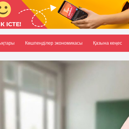
ықтары
Көшпенділер экономикасы
Қазына кеңес