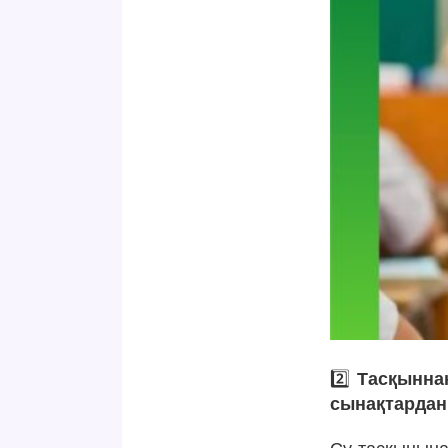
2️⃣
Тасқыннан
сынақтардан