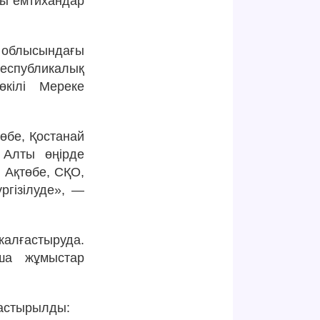
ғы емтихандар
 облысындағы
еспубликалық
өкілі Мереке
төбе, Қостанай
 Алты өңірде
 Ақтөбе, СҚО,
ргізілуде», —
алғастыруда.
нша жұмыстар
ластырылды: