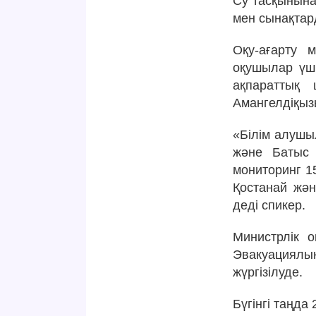
Су тасқынына
мен сынақтар
Оқу-ағарту 
оқушылар үш
ақпараттық 
Амангелдіқыз
«Білім алушыл
және Батыс 
мониторинг 1
Қостанай жән
деді спикер.
Министрлік 
Эвакуациялы
жүргізілуде.
Бүгінгі таңд