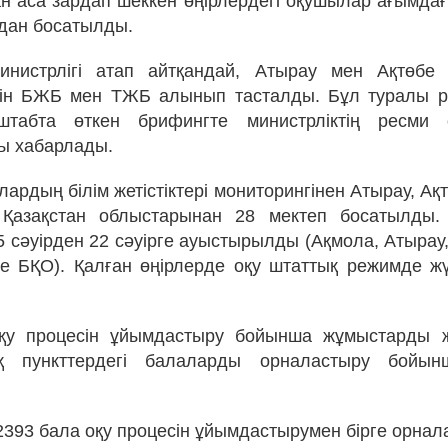
н аса зардап шеккен өңірлердегі оқушылар ағымда
дан босатылды.
министрлігі атап айтқандай, Атырау мен Ақтөбе
ін БЖБ мен ТЖБ алынып тасталды. Бұл туралы р
штабта өткен брифингте министрліктің ресми 
ы хабарлады.
ардың білім жетістіктері мониторингінен Атырау, Ақ
Қазақстан облыстарынан 28 мектеп босатылды.
5 сәуірден 22 сәуірге ауыстырылды (Ақмола, Атырау,
е БҚО). Қалған өңірлерде оқу штаттық режимде жү
оқу процесін ұйымдастыру бойынша жұмыстарды ж
қ пункттердегі балаларды орналастыру бойы
а 2393 бала оқу процесін ұйымдастырумен бірге орна