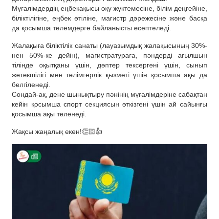
Мұғалімдердің еңбекақысы оқу жүктемесіне, білім деңгейіне,
біліктілігіне, еңбек өтіліне, магистр дәрежесіне және басқа
да қосымша төлемдерге байланысты есептеледі.
Жалақыға біліктілік санаты (лауазымдық жалақысының 30%-
нен 50%-ке дейін), магистратураға, пәндерді ағылшын
тілінде оқытқаны үшін, дәптер тексергені үшін, сынып
жетекшілігі мен тәлімгерлік қызметі үшін қосымша ақы да
белгіленеді.
Сондай-ақ, дене шынықтыру пәнінің мұғалімдеріне сабақтан
кейін қосымша спорт секциясын өткізгені үшін ай сайынғы
қосымша ақы төленеді.
Жақсы жаңалық екен!👏🏻👍