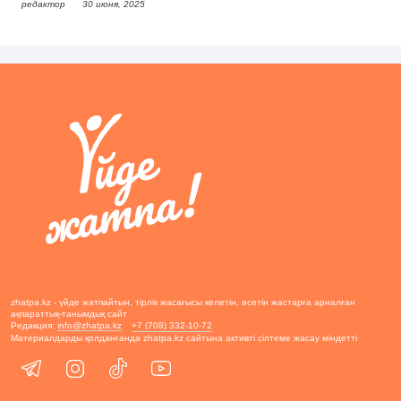
редактор
30 июня, 2025
zhatpa.kz - үйде жатпайтын, тірлік жасағысы келетін, өсетін жастарға арналған
ақпараттық-танымдық сайт
Редакция:
info@zhatpa.kz
+7 (708) 332-10-72
Материалдарды қолданғанда zhatpa.kz сайтына активті сілтеме жасау міндетті