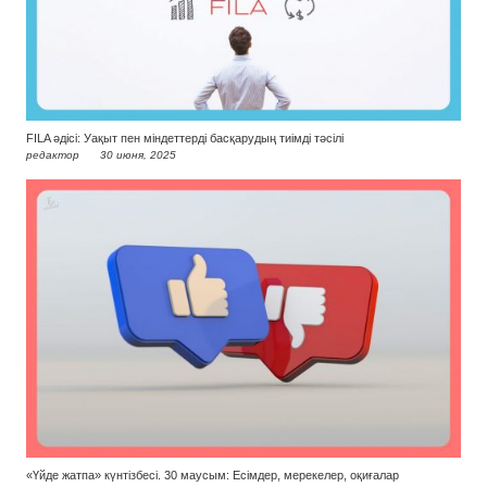
FILA әдісі: Уақыт пен міндеттерді басқарудың тиімді тәсілі
редактор
30 июня, 2025
«Үйде жатпа» күнтізбесі. 30 маусым: Есімдер, мерекелер, оқиғалар