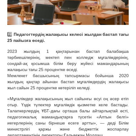
2️⃣
Педагогтердің жалақысы келесі жылдан бастап тағы
25 пайызға өседі.
2023 жылдың 1 қаңтарынан бастап балабақша
тәрбиешілерінің, мектеп пен колледж мұғалімдерінің,
сондай-ақ қосымша білім беру жүйесі мамандарының
жалақысы тағы 25 процентке өседі.
Мемлекет басшысының тапсырмасы бойынша 2020
жылдың қаңтар айынан бастап мұғалімдердің жалақысы
жыл сайын 25 процентке көтеріліп келеді.
«Мұғалімдер жалақысының жыл сайынғы өсуі оң әсер етіп
отыр. Үздік түлектер мұғалімдік қызметке келе бастады.
Талапкерлердің ҰБТ-дағы орташа балы айтарлықтай өсті,
педагогикалық мамандықтарға түсетін «Алтын белгі»
иегерлерінің саны бірнеше есеге артты», — деді Білім
министрлігі қаржы және бюджеттік жоспарлау
департаментінің директоры Ғалымжан Молдаш.