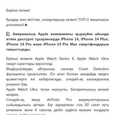
Бәріне сәлем!
Қыздар мен жігіттер, назарларыңа кезекті ТОП-3 жаңалықты
ұсынамыз!🔥
1️⃣
Америкалық Apple компаниясы қыркүйек айында
өткен дәстүрлі тұсаукесерде iPhone 14, iPhone 14 Plus,
iPhone 14 Pro және iPhone 14 Pro Max смартфондарын
таныстырды.
Бірінші кезекте Apple Watch Series 8, Apple Watch Ultra
смарт-сағаттары көрсетілді.
Өндірушілердің айтуынша, сағатқа Сrash Detection
функциясы орнатылған. Ол апат болған жағдайда жедел
қызметтерге өзі хабарласады, сондай-ақ халықаралық
роуминг бар.
Apple Watch Ultra титан корпусты, батареясының көлемі
кеңірек.
Сондай-ақ, жаңа AirPods Pro аккумуляторының
сыйымдылығы артқан. Бір зарядтаған соң 30 сағат күту
режиміне және 6 сағатқа дейін үздіксіз музыка тыңдауға