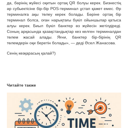
да, бәрінің жүйесі оқитын ортақ QR болуы керек. Бизнестің
әр субьектісіне бір-бір POS-терминал ұстап қажет емес. Әр
терминалға ақы төлеу керек болады. Бәріне ортақ бір
терминал болса, оған нарықтағы бүкіл ойыншылар қатыса
алуы керек. Биыл бүкіл банктер өз жүйесін жетілдіреді.
Соның арқасында қазақстандықтар кез келген терминалдан
төлем жасай алады. Яғни, банктер бір-бірінің QR
төлемдерін оқи беретін болады», — деді Әсел Жанасова.
Сенің көзқарасың қалай?)
Читайте также