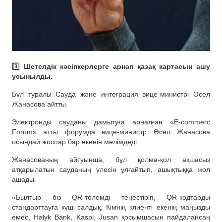
3️⃣
Шетелдік кәсіпкерлерге арнап қазақ картасын ашу
ұсынылды.
Бұл туралы Сауда және интеграция вице-министрі Әсел
Жанасова айтты.
Электронды сауданы дамытуға арналған «E-commerc
Forum» атты форумда вице-министр Әсел Жанасова
осындай жоспар бар екенін мәлімдеді.
Жанасованың айтуынша, бұл қолма-қол ақшасыз
атқарылатын сауданың үлесін ұлғайтып, ашықтыққа жол
ашады.
«Былтыр біз QR-төлемді теңестіріп, QR-кодтарды
стандарттауға күш салдық. Кімнің клиенті екенің маңызды
емес, Halyk Bank, Kaspi, Jusan қосымшасын пайдалансаң