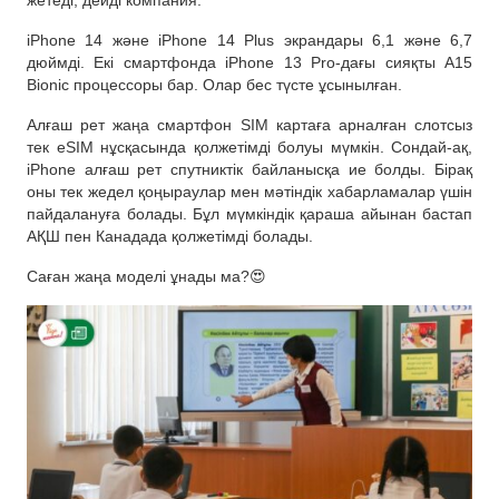
жетеді, дейді компания.
iPhone 14 және iPhone 14 Plus экрандары 6,1 және 6,7
дюймді. Екі смартфонда iPhone 13 Pro-дағы сияқты A15
Bionic процессоры бар. Олар бес түсте ұсынылған.
Алғаш рет жаңа смартфон SIM картаға арналған слотсыз
тек eSIM нұсқасында қолжетімді болуы мүмкін. Сондай-ақ,
iPhone алғаш рет спутниктік байланысқа ие болды. Бірақ
оны тек жедел қоңыраулар мен мәтіндік хабарламалар үшін
пайдалануға болады. Бұл мүмкіндік қараша айынан бастап
АҚШ пен Канадада қолжетімді болады.
Саған жаңа моделі ұнады ма?😍