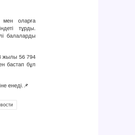
р мен оларға
ндеті тұрды.
улі балаларды
23 жылы 56 794
ен бастап бұл
не енеді.📌
овости