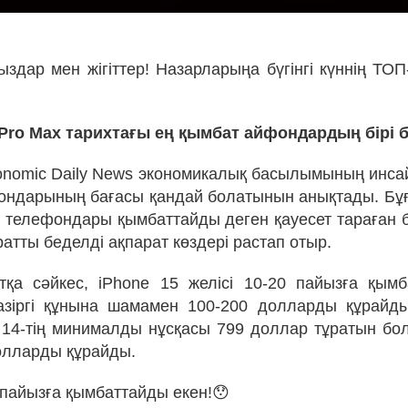
ыздар мен жігіттер! Назарларыңа бүгінгі күннің ТО
 Pro Max тарихтағы ең қымбат айфондардың бірі 
nomic Daily News экономикалық басылымының инса
ондарының бағасы қандай болатынын анықтады. Бұғ
 телефондары қымбаттайды деген қауесет тараған б
атты беделді ақпарат көздері растап отыр.
қа сәйкес, iPhone 15 желісі 10-20 пайызға қым
азіргі құнына шамамен 100-200 долларды құрайды.
 14-тің минималды нұсқасы 799 доллар тұратын бол
олларды құрайды.
 пайызға қымбаттайды екен!😯