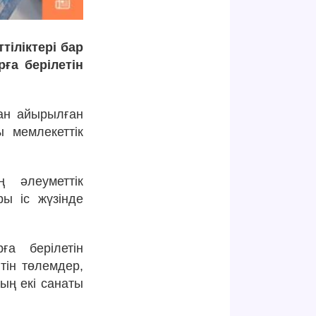
тіліктері бар
ға берілетін
ан айырылған
ы мемлекеттік
ң әлеуметтік
ы іс жүзінде
а берілетін
тін төлемдер,
ың екі санаты