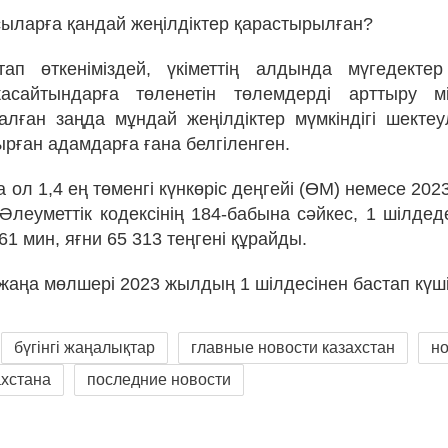
ыларға қандай жеңілдіктер қарастырылған?
ап өткеніміздей, үкіметтің алдында мүгедекте
асайтындарға төленетін төлемдерді арттыру мі
лған заңда мұндай жеңілдіктер мүмкіндігі шекте
ырған адамдарға ғана белгіленген.
та ол 1,4 ең төменгі күнкөріс деңгейі (ӨМ) немесе 20
 Әлеуметтік кодексінің 184-бабына сәйкес, 1 шілдед
1 мин, яғни 65 313 ​​теңгені құрайды.
жаңа мөлшері 2023 жылдың 1 шілдесінен бастап күші
бүгінгі жаңалықтар
главные новости казахстан
н
ахстана
последние новости