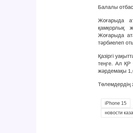
Балалы отбас
Жоғарыда ат
қамқорлық ж
Жоғарыда ата
тәрбиелеп от
Қазіргі уақыт
теңге. Ал ҚР
жәрдемақы 1,6
Төлемдердің 
iPhone 15
новости каз