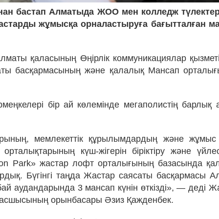
ан бастап Алматыда ЖОО мен колледж түлектері
старды жұмысқа орналастыруға бағытталған ма
лматы қаласының Өңірлік коммуникациялар қызмет
аты басқармасының және қалалық Мансап орталығы
меңкелері бір ай көлемінде мегаполистің барлық
рының, мемлекеттік құрылымдардың және жұмыс 
орталықтарының күш-жігерін біріктіру және үйлес
ion Park» жастар лофт орталығының базасында қ
рдық. Бүгінгі таңда Жастар саясаты басқармасы 
ай аудандарында 3 мансап күнін өткізді», — деді Ж
басшысының орынбасары Әзиз Қажденбек.