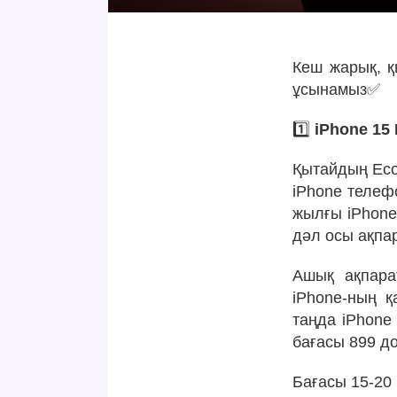
Кеш жарық, қ
ұсынамыз✅
1️⃣
iPhone 15
Қытайдың Eco
iPhone телеф
жылғы iPhone
дәл осы ақпар
Ашық ақпарат
iPhone-ның қ
таңда iPhone
бағасы 899 д
Бағасы 15-20