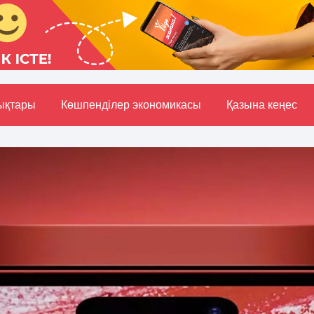
ықтары
Көшпенділер экономикасы
Қазына кеңес