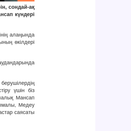
н, сондай-ақ
нсап күндері
інің алаңында
ның өкілдері
 аудандарында
берушілердің
тіру үшін біз
алалық Мансап
Алмалы, Медеу
астар саясаты