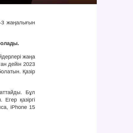
П-3 жаңалығын
болады.
йдерлері жаңа
ан дейін 2023
олатын. Қазір
баттайды. Бұл
 Егер қазіргі
са, iPhone 15