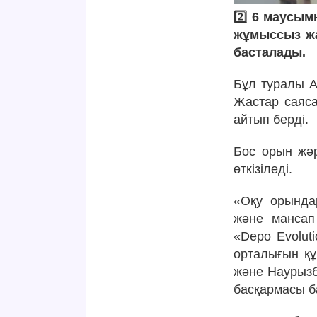
2️⃣
6 маусымн
жұмыссыз жа
басталады.
Бұл туралы А
Жастар саяс
айтып берді.
Бос орын жәр
өткізіледі.
«Оқу орында
және мансап 
«Depo Evolut
орталығын құ
және Наурызб
басқармасы 