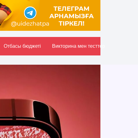
Отбасы бюджетi
Викторина мен тесттер