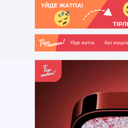
Үйде жатпа
Күн жаңал