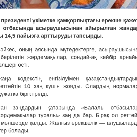
 президенті үкіметке қамқорлықтағы ерекше қажет
 отбасында асыраушысынан айырылған жандар
 14,5 пайызға арттыруды тапсырды.
сәйкес, оның аясында мүгедектерге, асыраушысын
берілетін жәрдемақылар, сондай-ақ кейбір арнай
лшері өсті.
аңа кодекстің енгізілуімен қазақстандықтарды
реттейтін 10 заң күшін жояды. Олардың нормалар
құжатқа біріктірілді.
ған заңдардың қатарында «Балалы отбасыларғ
жәрдемақылар туралы» заң да бар. Бірақ ол реттей
ол мөлшерде қалды. Жалғыз ерекшелік — алушылард
тер болады.