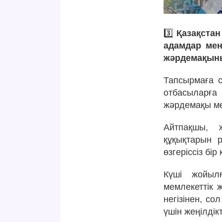
3️⃣
Қазақстан
адамдар мен
жәрдемақыны
Тапсырмаға 
отбасыларға 
жәрдемақы мө
Айтпақшы, ж
құқықтарын 
өзгеріссіз бір 
Күші жойыл
мемлекеттік 
негізінен, с
үшін жеңілдік