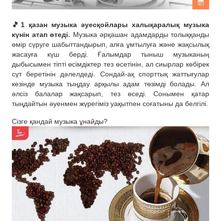
🎵1 қазан музыка әуесқойлары халықаралық музыка
күнін атап өтеді.
Музыка әрқашан адамдарды толыққанды
өмір сүруге шабыттандырып, алға ұмтылуға және жақсылық
жасауға күш берді. Ғалымдар тыныш музыканың
дыбысымен тіпті өсімдіктер тез өсетінін, ал сиырлар көбірек
сүт беретінін дәлелдеді. Сондай-ақ спорттық жаттығулар
кезінде музыка тыңдау арқылы адам төзімді болады. Ал
әлсіз балалар жақсарып, тез өседі. Сонымен қатар
тыңдайтын әуенмен жүрегіміз уақытпен соғатыны да белгілі.
Сізге қандай музыка ұнайды?