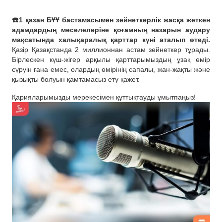
☎️1 қазан БҰҰ бастамасымен зейнеткерлік жасқа жеткен
адамдардың мәселелеріне қоғамның назарын аудару
мақсатында халықаралық қарттар күні аталып өтеді.
Қазір Қазақстанда 2 миллионнан астам зейнеткер тұрады.
Бірлескен күш-жігер арқылы қарттарымыздың ұзақ өмір
сүруін ғана емес, олардың өмірінің сапалы, жан-жақты және
қызықты болуын қамтамасыз ету қажет.
Қарияларымызды мерекесімен құттықтауды ұмытпаңыз!