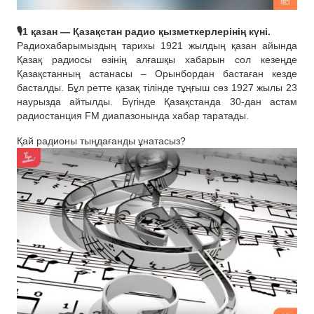
🎙1 қазан — Қазақстан радио қызметкерлерінің күні.
Радиохабарымыздың тарихы 1921 жылдың қазан айында
Қазақ радиосы өзінің алғашқы хабарын сол кезеңде
Қазақстанның астанасы – Орынбордан бастаған кезде
басталды. Бұл ретте қазақ тілінде тұңғыш сөз 1927 жылы 23
наурызда айтылды. Бүгінде Қазақстанда 30-дан астам
радиостанция FM диапазонында хабар таратады.
Қай радионы тыңдағанды ​​ұнатасыз?