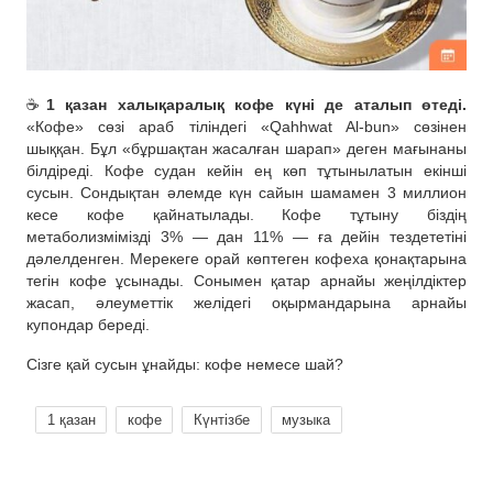
☕️
1 қазан халықаралық кофе күні де аталып өтеді.
«Кофе» сөзі араб тіліндегі «Qahhwat Al-bun» сөзінен
шыққан. Бұл «бұршақтан жасалған шарап» деген мағынаны
білдіреді. Кофе судан кейін ең көп тұтынылатын екінші
сусын. Сондықтан әлемде күн сайын шамамен 3 миллион
кесе кофе қайнатылады. Кофе тұтыну біздің
метаболизмімізді 3% — дан 11% — ға дейін тездететіні
дәлелденген. Мерекеге орай көптеген кофеха қонақтарына
тегін кофе ұсынады. Сонымен қатар арнайы жеңілдіктер
жасап, әлеуметтік желідегі оқырмандарына арнайы
купондар береді.
Сізге қай сусын ұнайды: кофе немесе шай?
1 қазан
кофе
Күнтізбе
музыка