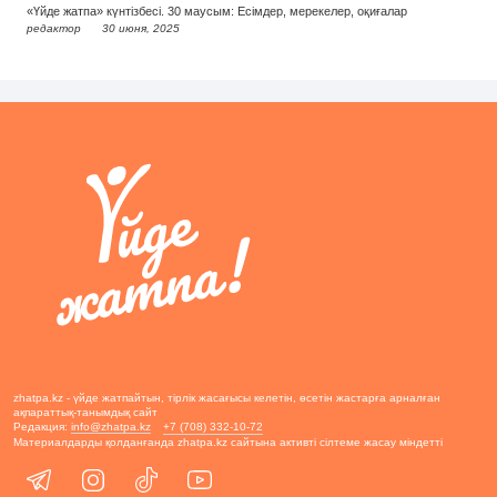
«Үйде жатпа» күнтізбесі. 30 маусым: Есімдер, мерекелер, оқиғалар
редактор
30 июня, 2025
zhatpa.kz - үйде жатпайтын, тірлік жасағысы келетін, өсетін жастарға арналған
ақпараттық-танымдық сайт
Редакция:
info@zhatpa.kz
+7 (708) 332-10-72
Материалдарды қолданғанда zhatpa.kz сайтына активті сілтеме жасау міндетті