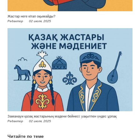
Жастар неге кітап оқымайды?
Редактор
02 июля, 2025
Заманауи қазақ жастарының мәдени бейнесі: уақытпен үндес ұрпақ
Редактор
02 июля, 2025
Читайте по теме