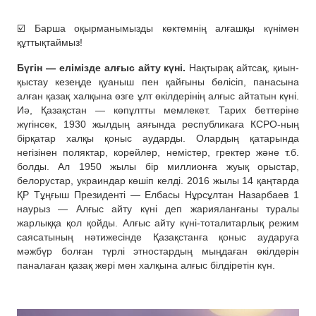
☑️ Барша оқырманымызды көктемнің алғашқы күнімен
құттықтаймыз!
Бүгін — елімізде алғыс айту күні.
Нақтырақ айтсақ, қиын-
қыстау кезеңде қуаныш пен қайғыны бөлісіп, панасына
алған қазақ халқына өзге ұлт өкілдерінің алғыс айтатын күні.
Иә, Қазақстан — көпұлтты мемлекет. Тарих беттеріне
жүгінсек, 1930 жылдың аяғында республикаға КСРО-ның
бірқатар халқы қоныс аударды. Олардың қатарында
негізінен поляктар, корейлер, немістер, гректер және т.б.
болды. Ал 1950 жылы бір миллионға жуық орыстар,
белорустар, украиндар көшіп келді. 2016 жылы 14 қаңтарда
ҚР Тұңғыш Президенті — Елбасы Нұрсұлтан Назарбаев 1
наурыз — Алғыс айту күні деп жарияланғаны туралы
жарлыққа қол қойды.
Алғыс айту күні-тоталитарлық режим
саясатының нәтижесінде Қазақстанға қоныс аударуға
мәжбүр болған түрлі этностардың мыңдаған өкілдерін
паналаған қазақ жері мен халқына алғыс білдіретін күн.