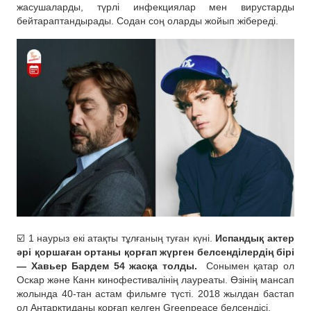
жасушаларды, түрлі инфекциялар мен вирустарды
бейтараптандырады. Содан соң оларды жойып жібереді.
☑️ 1 наурыз екі атақты тұлғаның туған күні.
Испандық актер
әрі қоршаған ортаны қорғап жүрген белсенділердің бірі
— Хавьер Бардем 54 жасқа толды.
Сонымен қатар ол
Оскар және Канн кинофестивалінің лауреаты. Өзінің мансап
жолында 40-тан астам фильмге түсті. 2018 жылдан бастап
ол Антарктиданы қорғап келген Greenpeace белсендісі.