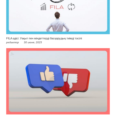
FILA әдісі: Уақыт пен міндеттерді басқарудың тиімді тәсілі
редактор
30 июня, 2025