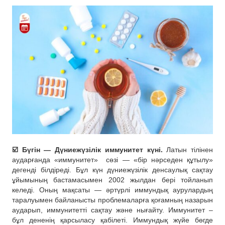
☑️ Бүгін — Дүниежүзілік иммунитет күні.
Латын тілінен
аударғанда «иммунитет»
сөзі — «бір нәрседен құтылу»
дегенді білдіреді. Бұл күн дүниежүзілік денсаулық сақтау
ұйымының бастамасымен 2002 жылдан бері тойланып
келеді. Оның мақсаты — әртүрлі иммундық аурулардың
таралуымен байланысты проблемаларға қоғамның назарын
аударып, иммунитетті сақтау және нығайту. Иммунитет –
бұл дененің қарсыласу қабілеті. Иммундық жүйе бөгде