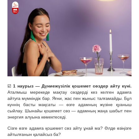
☑️
1 наурыз — Дүниежүзілік қошемет сөздер айту күні.
Аталмыш мерекеде мақтау сөздерді кез келген адамға
айтуға мүмкіндік бар. Яғни, жас пен жыныс талғамайды. Бұл
күннің басты мақсаты — өзге адамның жүзіне қуаныш
сыйлау. Шынайы қошемет сөз — адамның жаңа шабыт пен
энергия алуына көмектеседі.
Сізге өзге адамға қошемет сөз айту ұнай ма? Әлде өзіңізге
айтылғанын қалайсыз ба?