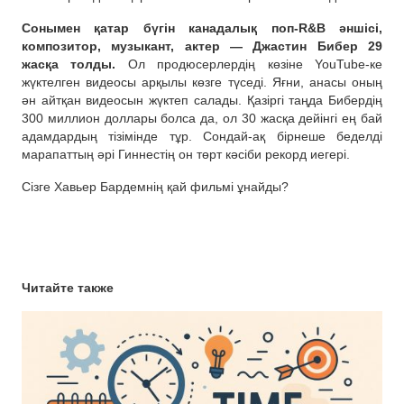
Сонымен қатар бүгін канадалық поп-R&B әншісі,
композитор, музыкант, актер — Джастин Бибер 29
жасқа толды.
Ол продюсерлердің көзіне YouTube-ке
жүктелген видеосы арқылы көзге түседі. Яғни, анасы оның
ән айтқан видеосын жүктеп салады. Қазіргі таңда Бибердің
300 миллион доллары болса да, ол 30 жасқа дейінгі ең бай
адамдардың тізімінде тұр. Сондай-ақ бірнеше беделді
марапаттың әрі Гиннестің он төрт кәсіби рекорд иегері.
Сізге Хавьер Бардемнің қай фильмі ұнайды?
Читайте также