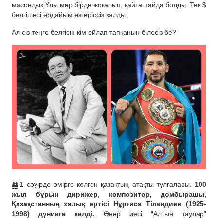
масондық Ұлы мөр бірде жоғалып, қайта пайда болды. Тек $
белгішесі әрдайым өзгеріссіз қалды.
Ал сіз теңге белгісін кім ойлап тапқанын білесіз бе?
👥
1 сәуірде өмірге келген қазақтың атақты тұлғалары.
100
жыл бұрын дирижер, композитор, домбырашы,
Қазақстанның халық әртісі Нұрғиса Тілендиев (1925-
1998) дүниеге келді.
Өнер иесі “Алтын таулар”