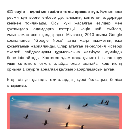
🙈
1 сәуір – күлкі мен әзілге толы ерекше күн.
Бұл мереке
ресми күнтізбеге енбесе де, әлемнің көптеген елдерінде
кеңінен тойланады. Осы күні жасалған әзілдер мен
қалжыңдар адамдарға көтеріңкі көңіл күй сыйлап,
ұмытылмас әсер қалдырады. Мысалы, 2013 жылы Google
компаниясы “Google Nose” атты жаңа қызметтің іске
қосылғанын жариялайды. Олар аталған технология иістерді
тікелей пайдаланушы құрылғысына жеткізуге мүмкіндік
беретінін айтады. Көптеген адам жаңа қызметті сынап көру
үшін сілтемеге өткен, алайда олар шынайы хош иістің
орнына 1 сәуірге арналған қалжың хабарламасын алған.
Егер сіз де қызықты оқиғалардың куәсі болсаңыз, бөлісе
отырыңыз.