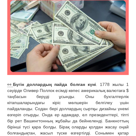
👀
Бүгін доллардың пайда болған күні
. 1778 жылы 1
сәуірде Оливер Поллок есімді көпес америкалық валютаға $
таңбасын беруді ұсынды. Оны бухгалтерлік
кітапшаларындағы кіріс мөлшерін белгілеу үшін
пайдаланды. Содан бері доллардың сыртқы дизайны үнемі
өзгеріп отырды. Онда ер адамдар, ел президенттері, тіпті
бір рет Вашингтонның жұбайы да бейнеленді. Банкноттың
бірінші түсі қара болды. Бірақ оларды қолдан жасау оңай
болғандықтан, жасыл түске өзгертілді. Сонымен қатар