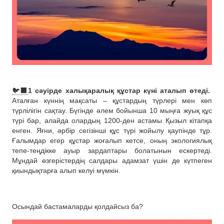
🐦‍⬛️
1 сәуірде халықаралық құстар күні аталып өтеді.
Аталған күннің мақсаты – құстардың түрлері мен көп
түрлілігін сақтау. Бүгінде әлем бойынша 10 мыңға жуық құс
түрі бар, алайда олардың 1200-ден астамы Қызыл кітапқа
енген. Яғни, әрбір сегізінші құс түрі жойылу қаупінде тұр.
Ғалымдар егер құстар жоғалып кетсе, оның экологиялық
тепе-теңдікке ауыр зардаптары болатынын ескертеді.
Мұндай өзгерістердің салдары адамзат үшін де күтпеген
қиындықтарға алып келуі мүмкін.
Осындай бастамаларды қолдайсыз ба?