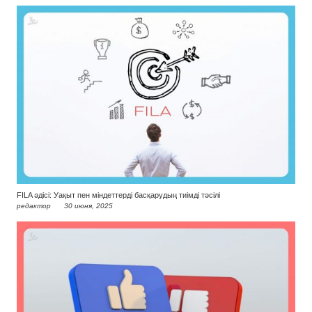
FILA әдісі: Уақыт пен міндеттерді басқарудың тиімді тәсілі
редактор
30 июня, 2025