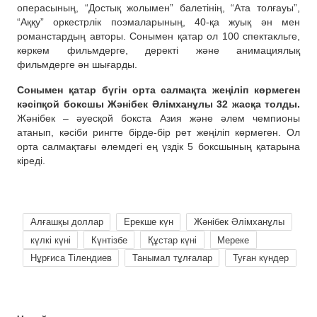
операсының, “Достық жолымен” балетінің, “Ата толғауы”,
“Аққу” оркестрлік поэмаларының, 40-қа жуық ән мен
романстардың авторы. Сонымен қатар ол 100 спектакльге,
көркем фильмдерге, деректі және анимациялық
фильмдерге ән шығарды.
Сонымен қатар бүгін орта салмақта жеңіліп көрмеген
кәсіпқой боксшы Жәнібек Әлімханұлы 32 жасқа толды.
Жәнібек – әуесқой бокста Азия және әлем чемпионы
атанып, кәсіби рингте бірде-бір рет жеңіліп көрмеген. Ол
орта салмақтағы әлемдегі ең үздік 5 боксшының қатарына
кіреді.
Алғашқы доллар
Ерекше күн
Жәнібек Әлімханұлы
күлкі күні
Күнтізбе
Құстар күні
Мереке
Нұрғиса Тілендиев
Танымал тұлғалар
Туған күндер