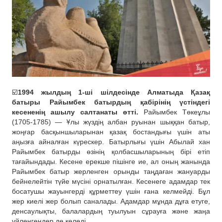
☑️
1994 жылдың 1-ші шілдесінде Алматыда Қазақ
батыры Райымбек батырдың қабірінің үстіндегі
кесененің ашылу салтанаты өтті.
Райымбек Төкеұлы
(1705-1785) — Ұлы жүздің албан руынан шыққан батыр,
жоңғар басқыншыларынан қазақ бостандығы үшін аты
аңызға айналған күрескер. Батырлығы үшін Абылай хан
Райымбек батырды өзінің қолбасшыларының бірі етіп
тағайындады. Кесене ерекше пішінге ие, ал оның жанында
Райымбек батыр жерленген орынды таңдаған жануарды
бейнелейтін түйе мүсіні орнатылған. Кесенеге адамдар тек
босатушы жауынгерді құрметтеу үшін ғана келмейді. Бұл
жер киелі жер болып саналады. Адамдар мұнда дұға етуге,
денсаулықты, балалардың туылуын сұрауға және жаңа
үйленгендер де келеді.