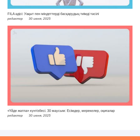
FILA әдісі: Уақыт пен міндеттерді басқарудың тиімді тәсілі
редактор
30 июня, 2025
«Үйде жатпа» күнтізбесі. 30 маусым: Есімдер, мерекелер, оқиғалар
редактор
30 июня, 2025