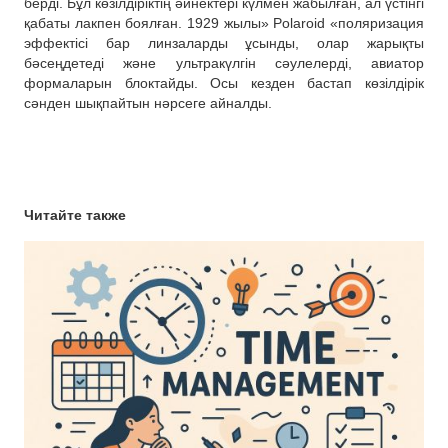
берді. Бұл көзілдіріктің әйнектері күлмен жабылған, ал үстінгі
қабаты лакпен боялған. 1929 жылы» Polaroid «поляризация
эффектісі бар линзаларды ұсынды, олар жарықты
бәсеңдетеді және ультракүлгін сәулелерді, авиатор
формаларын блоктайды. Осы кезден бастап көзілдірік
сәнден шықпайтын нәрсеге айналды.
Читайте также