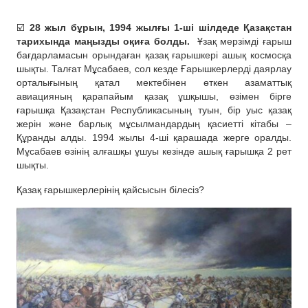
☑️
28 жыл бұрын, 1994 жылғы 1-ші шілдеде Қазақстан
тарихында маңызды оқиға болды.
Ұзақ мерзімді ғарыш
бағдарламасын орындаған қазақ ғарышкері ашық космосқа
шықты. Талғат Мұсабаев, сол кезде Ғарышкерлерді даярлау
орталығының қатал мектебінен өткен азаматтық
авиацияның қарапайым қазақ ұшқышы, өзімен бірге
ғарышқа Қазақстан Республикасының туын, бір уыс қазақ
жерін және барлық мұсылмандардың қасиетті кітабы –
Құранды алды. 1994 жылы 4-ші қарашада жерге оралды.
Мұсабаев өзінің алғашқы ұшуы кезінде ашық ғарышқа 2 рет
шықты.
Қазақ ғарышкерлерінің қайсысын білесіз?