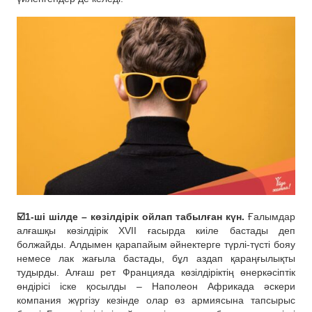
☑️1-ші шілде – көзілдірік ойлап табылған күн.
Ғалымдар
алғашқы көзілдірік XVII ғасырда киіле бастады деп
болжайды. Алдымен қарапайым әйнектерге түрлі-түсті бояу
немесе лак жағыла бастады, бұл аздап қараңғылықты
тудырды. Алғаш рет Францияда көзілдіріктің өнеркәсіптік
өндірісі іске қосылды – Наполеон Африкада әскери
компания жүргізу кезінде олар өз армиясына тапсырыс