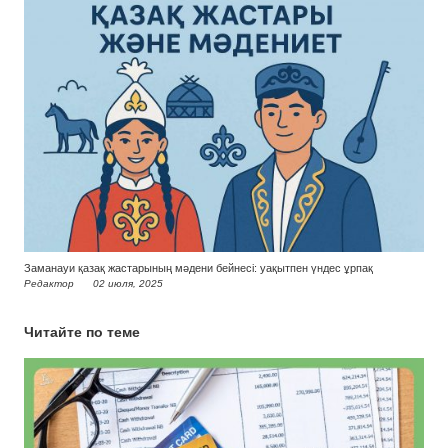
Заманауи қазақ жастарының мәдени бейнесі: уақытпен үндес ұрпақ
Редактор
02 июля, 2025
Читайте по теме