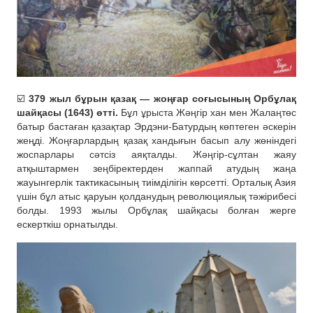
☑️
379 жыл бұрын қазақ — жоңғар соғысының Орбұлақ
шайқасы (1643) өтті.
Бұл ұрыста Жәңгір хан мен Жалаңтөс
батыр бастаған қазақтар Эрдэни-Батурдың көптеген әскерін
жеңді. Жоңғарлардың қазақ хандығын басып алу жөніндегі
жоспарлары сәтсіз аяқталды. Жәңгір-сұлтан жаяу
атқыштармен зеңбіректерден жаппай атудың жаңа
жауынгерлік тактикасының тиімділігін көрсетті. Орталық Азия
үшін бұл атыс қаруын қолданудың революциялық тәжірибесі
болды. 1993 жылы Орбұлақ шайқасы болған жерге
ескерткіш орнатылды.