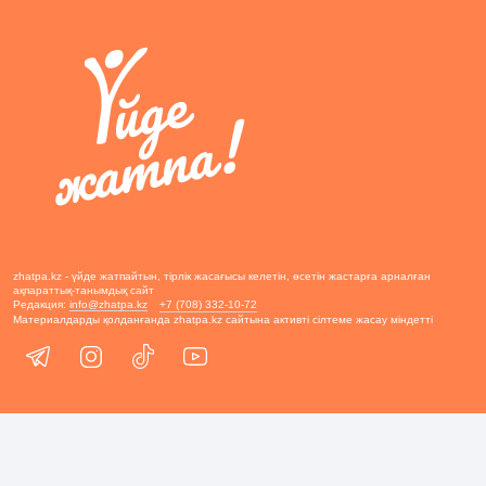
zhatpa.kz - үйде жатпайтын, тірлік жасағысы келетін, өсетін жастарға арналған
ақпараттық-танымдық сайт
Редакция:
info@zhatpa.kz
+7 (708) 332-10-72
Материалдарды қолданғанда zhatpa.kz сайтына активті сілтеме жасау міндетті