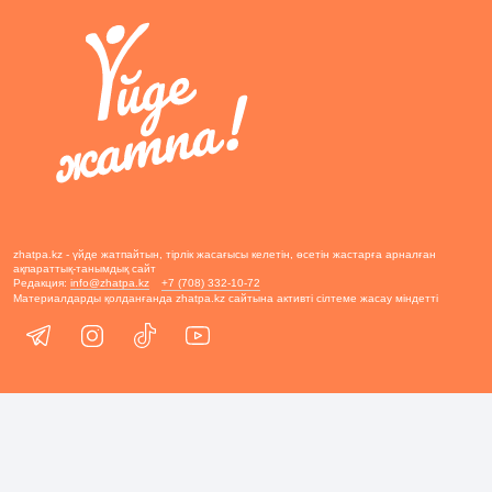
zhatpa.kz - үйде жатпайтын, тірлік жасағысы келетін, өсетін жастарға арналған
ақпараттық-танымдық сайт
Редакция:
info@zhatpa.kz
+7 (708) 332-10-72
Материалдарды қолданғанда zhatpa.kz сайтына активті сілтеме жасау міндетті