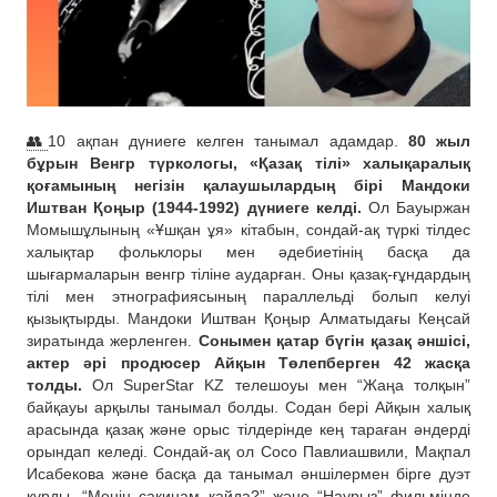
👥
10 ақпан дүниеге келген танымал адамдар.
80 жыл
бұрын Венгр түркологы, «Қазақ тілі» халықаралық
қоғамының негізін қалаушылардың бірі Мандоки
Иштван Қоңыр (1944-1992) дүниеге келді.
Ол Бауыржан
Момышұлының «Ұшқан ұя» кітабын, сондай-ақ түркі тілдес
халықтар фольклоры мен әдебиетінің басқа да
шығармаларын венгр тіліне аударған. Оны қазақ-ғұндардың
тілі мен этнографиясының параллельді болып келуі
қызықтырды. Мандоки Иштван Қоңыр Алматыдағы Кеңсай
зиратында жерленген.
Сонымен қатар бүгін қазақ әншісі,
актер әрі продюсер Айқын Төлепберген 42 жасқа
толды.
Ол SuperStar KZ телешоуы мен “Жаңа толқын”
байқауы арқылы танымал болды. Содан бері Айқын халық
арасында қазақ және орыс тілдерінде кең тараған әндерді
орындап келеді. Сондай-ақ ол Сосо Павлиашвили, Мақпал
Исабекова және басқа да танымал әншілермен бірге дуэт
құрды. “Менің сақинам қайда?” және “Наурыз” фильмінде