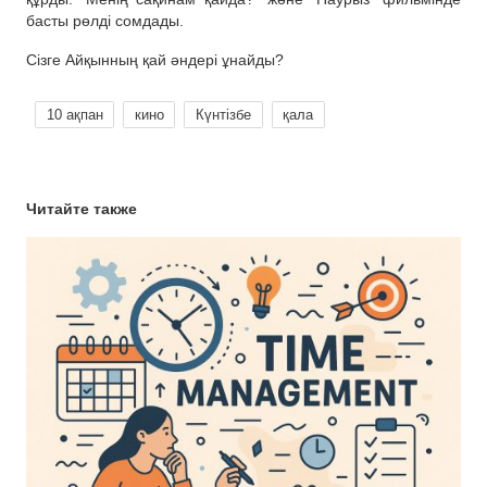
басты рөлді сомдады.
Сізге Айқынның қай әндері ұнайды?
10 ақпан
кино
Күнтізбе
қала
Читайте также