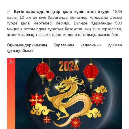
✅
Бүгін қарағадылықтар қала күнін атап өтуде.
1934
жылы 10 ақпан күні Қарағанды кеншілер қонысына ресми
түрде қала мәртебесі берілді. Бүгінде Қарағанды 500
мыңнан астам адам тұратын Қазақстанның ірі өнеркәсіптік,
экономикалық, ғылыми және мәдени орталықтарының бірі.
Оқырмандарымызды Қарағанды қаласынык күнімен
құттықтаймыз!