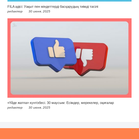
FILA әдісі: Уақыт пен міндеттерді басқарудың тиімді тәсілі
редактор
30 июня, 2025
«Үйде жатпа» күнтізбесі. 30 маусым: Есімдер, мерекелер, оқиғалар
редактор
30 июня, 2025