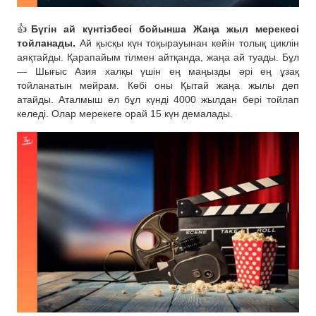
👍
Бүгін ай күнтізбесі бойынша Жаңа жыл мерекесі
тойланады.
Ай қысқы күн тоқырауынан кейін толық циклін
аяқтайды. Қарапайым тілмен айтқанда, жаңа ай туады. Бұл
— Шығыс Азия халқы үшін ең маңызды әрі ең ұзақ
тойланатын мейрам. Көбі оны Қытай жаңа жылы деп
атайды. Аталмыш ел бұл күнді 4000 жылдан бері тойлап
келеді. Олар мерекеге орай 15 күн демалады.