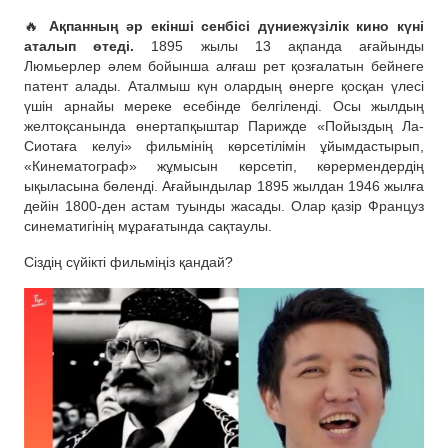
🔥
Ақпанның әр екінші сенбісі дүниежүзілік кино күні
аталып өтеді.
1895 жылы 13 ақпанда ағайынды
Люмьерлер әлем бойынша алғаш рет қозғалатын бейнеге
патент алады. Аталмыш күн олардың өнерге қосқан үлесі
үшін арнайы мереке есебінде белгіленді. Осы жылдың
желтоқсанында өнертапқыштар Парижде «Пойыздың Ла-
Сиотаға келуі» фильмінің көрсетілімін ұйымдастырып,
«Кинематограф» жұмысын көрсетіп, көрермендердің
ықыласына бөленді. Ағайындылар 1895 жылдан 1946 жылға
дейін 1800-ден астам туынды жасады. Олар қазір Француз
синематигінің мұрағатында сақтаулы.
Сіздің сүйікті фильміңіз қандай?