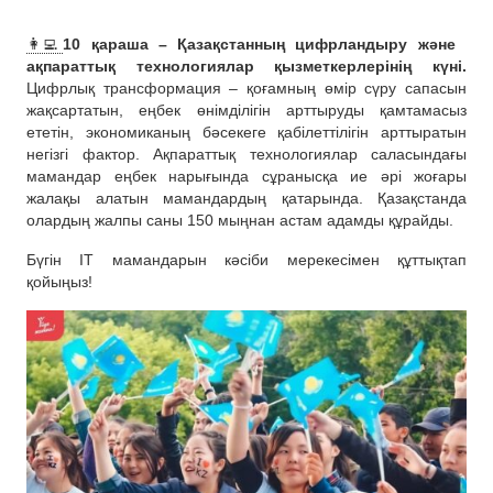
👩‍💻
10 қараша – Қазақстанның цифрландыру және
ақпараттық технологиялар қызметкерлерінің күні.
Цифрлық трансформация – қоғамның өмір сүру сапасын
жақсартатын, еңбек өнімділігін арттыруды қамтамасыз
ететін, экономиканың бәсекеге қабілеттілігін арттыратын
негізгі фактор. Ақпараттық технологиялар саласындағы
мамандар еңбек нарығында сұранысқа ие әрі жоғары
жалақы алатын мамандардың қатарында. Қазақстанда
олардың жалпы саны 150 мыңнан астам адамды құрайды.
Бүгін IT мамандарын кәсіби мерекесімен құттықтап
қойыңыз!