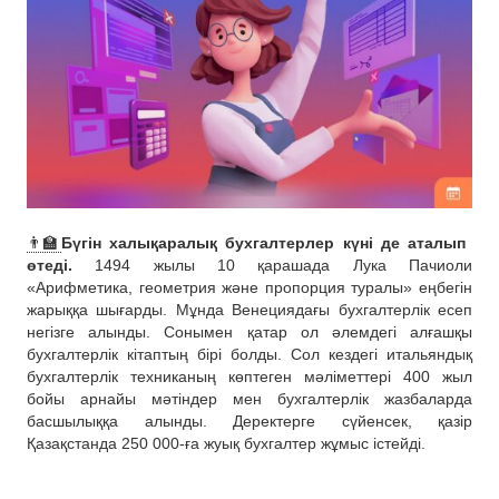
👨‍🏫
Бүгін халықаралық бухгалтерлер күні де аталып
өтеді.
1494 жылы 10 қарашада Лука Пачиоли
«Арифметика, геометрия және пропорция туралы» еңбегін
жарыққа шығарды. Мұнда Венециядағы бухгалтерлік есеп
негізге алынды. Сонымен қатар ол әлемдегі алғашқы
бухгалтерлік кітаптың бірі болды. Сол кездегі итальяндық
бухгалтерлік техниканың көптеген мәліметтері 400 жыл
бойы арнайы мәтіндер мен бухгалтерлік жазбаларда
басшылыққа алынды. Деректерге сүйенсек, қазір
Қазақстанда 250 000-ға жуық бухгалтер жұмыс істейді.