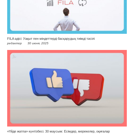
FILA әдісі: Уақыт пен міндеттерді басқарудың тиімді тәсілі
редактор
30 июня, 2025
«Үйде жатпа» күнтізбесі. 30 маусым: Есімдер, мерекелер, оқиғалар