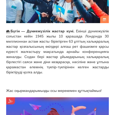
👥
Бүгін — Дүниежүзілік жастар күні.
Екінші дүниежүзілік
соғыстан кейін 1945 жылы 10 қарашада Лондонда 30
миллионнан астам жасты біріктірген 63 ұлттың халықаралық
жастар қозғалысының өкілдері алғаш рет фашизмге қарсы
күресті жалғастыру мақсатында арнайы конференцияға
жиналды. Содан бері жастар ұйымдарының халықаралық
бірлестігі саяси және діни көзқарасқа, нәсіліне және ұлтына
қарамастан әлемнің түкпір-түкпірінен келген жастарды
біріктіруді қолға алды.
Жас оқырмандарымызды осы мерекемен құттықтаймыз!