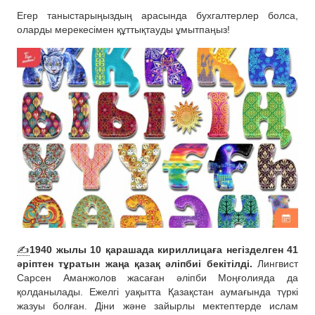
Егер таныстарыңыздың арасында бухгалтерлер болса,
оларды мерекесімен құттықтауды ұмытпаңыз!
✍️
1940 жылы 10 қарашада кириллицаға негізделген 41
әріптен тұратын жаңа қазақ әліпбиі бекітілді.
Лингвист
Сарсен Аманжолов жасаған әліпби Моңғолияда да
қолданылады. Ежелгі уақытта Қазақстан аумағында түркі
жазуы болған. Діни және зайырлы мектептерде ислам