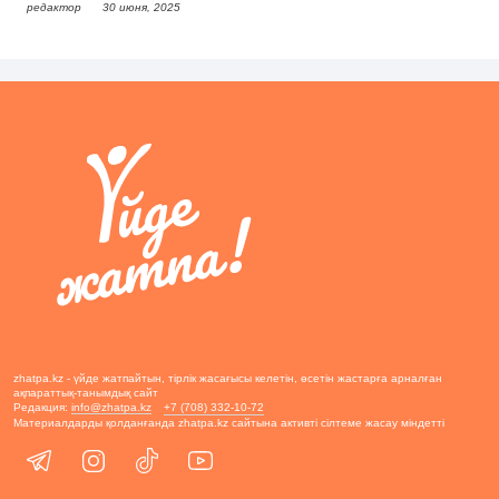
редактор
30 июня, 2025
zhatpa.kz - үйде жатпайтын, тірлік жасағысы келетін, өсетін жастарға арналған
ақпараттық-танымдық сайт
Редакция:
info@zhatpa.kz
+7 (708) 332-10-72
Материалдарды қолданғанда zhatpa.kz сайтына активті сілтеме жасау міндетті