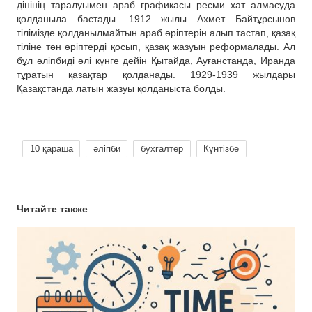
дінінің таралуымен араб графикасы ресми хат алмасуда
қолданыла бастады. 1912 жылы Ахмет Байтұрсынов
тілімізде қолданылмайтын араб әріптерін алып тастап, қазақ
тіліне тән әріптерді қосып, қазақ жазуын реформалады. Ал
бұл әліпбиді әлі күнге дейін Қытайда, Ауғанстанда, Иранда
тұратын қазақтар қолданады. 1929-1939 жылдары
Қазақстанда латын жазуы қолданыста болды.
10 қараша
әліпби
бухгалтер
Күнтізбе
Читайте также