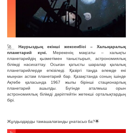
🚀
Наурыздың екінші жексенбісі – Халықаралық
планетарий күні.
Мерекенің мақсаты – халықты
планетарийдің қызметімен таныстырып, астрономиялық
білімді насихаттау. Осыған қатысты шаралар қалалық
планетарийлерде өткізіледі. Қазіргі таңда әлемде екі
мыңнан астам планетарий бар. Қазақстанда соның ішінде
Ақтөбе қаласында 1967 жылы бірінші стационарлық
планетарий ашылды. Бүгінде аталмыш орын
астрономиялық білімді дәріптейтін жетекші орталықтардың
бірі.
Жұлдыздарды тамашалағанды ұнатасыз ба?🌟