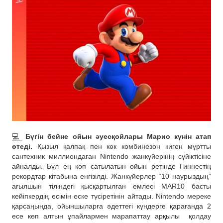
💻
Бүгін бейне ойын әуесқойлары Марио күнін атап
өтеді.
Қызыл қалпақ пен көк комбинезон киген мұртты
сантехник миллиондаған Nintendo жанкүйерінің сүйіктісіне
айналды. Бұл ең көп сатылатын ойын ретінде Гиннестің
рекордтар кітабына енгізілді. Жанкүйерлер “10 наурыздың”
ағылшын тіліндегі қысқартылған емлесі MAR10 басты
кейіпкердің есімін еске түсіретінін айтады. Nintendo мереке
қарсаңында, ойыншыларға әдеттегі күндерге қарағанда 2
есе көп алтын ұпайлармен марапаттау арқылы
қолдау