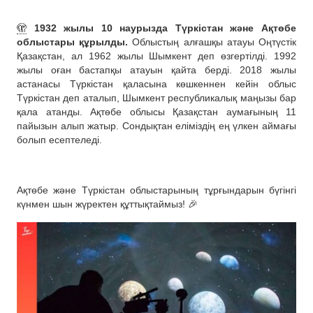
🫣
1932 жылы 10 наурызда Түркістан және Ақтөбе
облыстары құрылды.
Облыстың алғашқы атауы Оңтүстік
Қазақстан, ал 1962 жылы Шымкент деп өзгертілді. 1992
жылы оған бастапқы атауын қайта берді. 2018 жылы
астанасы Түркістан қаласына көшкеннен кейін облыс
Түркістан деп аталып, Шымкент республикалық маңызы бар
қала атанды. Ақтөбе облысы Қазақстан аумағының 11
пайызын алып жатыр. Сондықтан еліміздің ең үлкен аймағы
болып есептеледі.
Ақтөбе және Түркістан облыстарының тұрғындарын бүгінгі
күнмен шын жүректен құттықтаймыз! 🎉