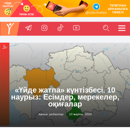
«Үйде жатпа» күнтізбесі. 10
наурыз: Есімдер, мерекелер,
оқиғалар
Автор: редактор
10 марта, 2024