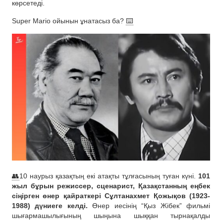
көрсетеді.
Super Mario ойынын ұнатасыз ба?
⌨️
👥
10 наурыз қазақтың екі атақты тұлғасының туған күні.
101
жыл бұрын режиссер, сценарист, Қазақстанның еңбек
сіңірген өнер қайраткері Сұлтанахмет Қожықов (1923-
1988) дүниеге келді.
Өнер иесінің “Қыз Жібек” фильмі
шығармашылығының шыңына шыққан тырнақалды