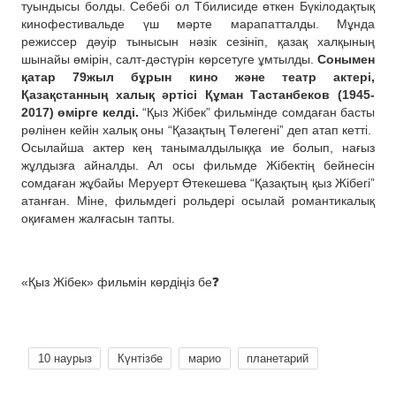
туындысы болды. Себебі ол Тбилисиде өткен Бүкілодақтық
кинофестивальде үш мәрте марапатталды. Мұнда
режиссер дәуір тынысын нәзік сезініп, қазақ халқының
шынайы өмірін, салт-дәстүрін көрсетуге ұмтылды.
Сонымен
қатар 79жыл бұрын кино және театр актері,
Қазақстанның халық әртісі Құман Тастанбеков (1945-
2017) өмірге келді.
“Қыз Жібек” фильмінде сомдаған басты
рөлінен кейін халық оны “Қазақтың Төлегені” деп атап кетті.
Осылайша актер кең танымалдылыққа ие болып, нағыз
жұлдызға айналды. Ал осы фильмде Жібектің бейнесін
сомдаған жұбайы Меруерт Өтекешева “Қазақтың қыз Жібегі”
атанған. Міне, фильмдегі рольдері осылай романтикалық
оқиғамен жалғасын тапты.
«Қыз Жібек» фильмін көрдіңіз бе❓
10 наурыз
Күнтізбе
марио
планетарий