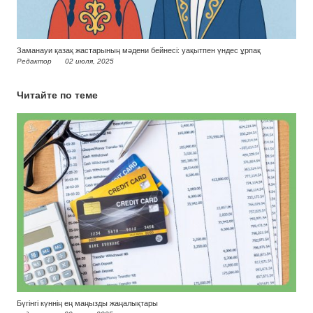
Заманауи қазақ жастарының мәдени бейнесі: уақытпен үндес ұрпақ
Редактор
02 июля, 2025
Читайте по теме
Бүгінгі күннің ең маңызды жаңалықтары