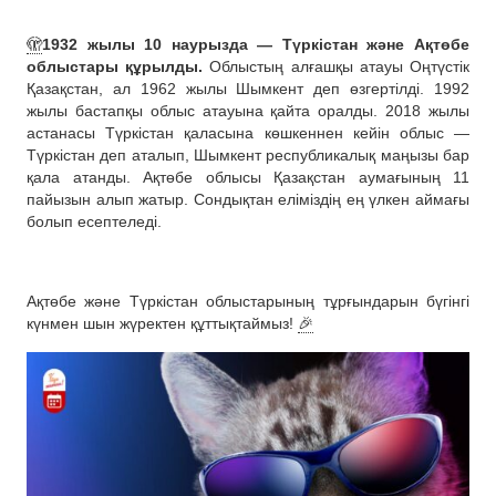
🫣
1932 жылы 10 наурызда — Түркістан және Ақтөбе
облыстары құрылды.
Облыстың алғашқы атауы Оңтүстік
Қазақстан, ал 1962 жылы Шымкент деп өзгертілді. 1992
жылы бастапқы облыс атауына қайта оралды. 2018 жылы
астанасы Түркістан қаласына көшкеннен кейін облыс —
Түркістан деп аталып, Шымкент республикалық маңызы бар
қала атанды. Ақтөбе облысы Қазақстан аумағының 11
пайызын алып жатыр. Сондықтан еліміздің ең үлкен аймағы
болып есептеледі.
Ақтөбе және Түркістан облыстарының тұрғындарын бүгінгі
күнмен шын жүректен құттықтаймыз!
🎉