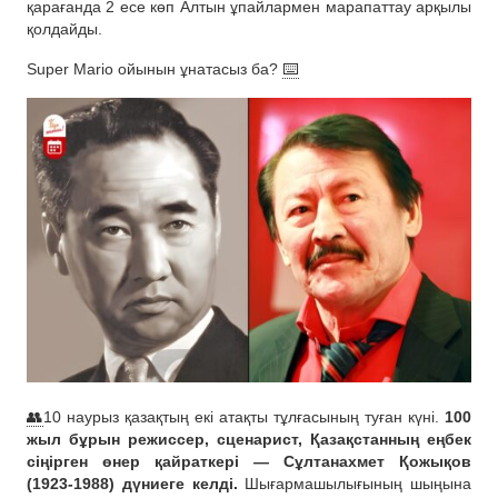
қарағанда 2 есе көп Алтын ұпайлармен марапаттау арқылы
қолдайды.
Super Mario ойынын ұнатасыз ба?
⌨️
👥
10 наурыз қазақтың екі атақты тұлғасының туған күні.
100
жыл бұрын режиссер, сценарист, Қазақстанның еңбек
сіңірген өнер қайраткері — Сұлтанахмет Қожықов
(1923-1988) дүниеге келді.
Шығармашылығының шыңына