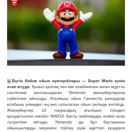
💻
Бүгін бейне ойын әуесқойлары — Super Mario күнін
атап өтуде.
Қызыл қалпақ пен көк комбинезон киген мұртты
сантехник миллиондаған Nintendo жанкүйерлерінің
сүйіктісіне айналды. Аталмыш ойын Гиннестің рекордтар
кітабына әлемдегі ең көп сатылатын ойын ретінде енгізілді.
Жанкүйерлер 10 наурыздың ағылшын тіліндегі
қысқартылған емлесі MAR10 басты кейіпкердің есімін еске
түсіретінін айтады. Nintendo да бұл бастаманы
ойыншыларды мерекені тойлау үшін әдеттегі күндерге