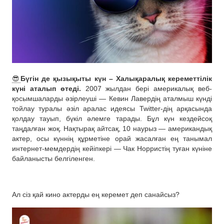
😎
Бүгін де қызықыты күн – Халықаралық кереметтілік
күні аталып өтеді.
2007 жылдан бері америкалық веб-
қосымшаларды әзірлеуші — ​​Кевин Лавердің аталмыш күнді
тойлау туралы әзіл аралас идеясы Twitter-дің арқасында
қолдау тауып, бүкіл әлемге тарады. Бұл күн кездейсоқ
таңдалған жоқ. Нақтырақ айтсақ, 10 наурыз — американдық
актер, осы күннің құрметіне орай жасалған ең танымал
интернет-мемдердің кейіпкері — Чак Норристің туған күніне
байланысты белгіленген.
Ал сіз қай кино актерды ең керемет деп санайсыз?