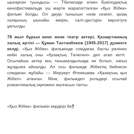
шығарған туындысы — Тбилисиде өткен Бүкілодақтық
кинофестивальде үш мәрте марапатталған «Қыз Жібек»
фильмі болды. Ол дәуір тынысын нәзік сезініп, қазақ
халқының шынайы өмірін, салт-дәстүрін көрсетуге
ұмтылды.
78 жыл бұрын кино және театр актері, Қазақстанның
халық әртісі — Құман Тастанбеков (1945-2017) дүниеге
келді.
«Қыз Жібек» фильмінде сомдаған басты рөлінен
кейін халық оны «Қазақтың Төлегені» деп атап кетті.
Осылайша актер кең танымалдылыққа ие болып, нағыз
жұлдызға айналды. Ал осы фильмде Жібектің бейнесін
сомдаған жұбайы — Меруерт Өтекешева «Қазақтың қыз
Жібегі» атанған. Міне, фильмдегі рольдері осылай
романтикалық оқиғамен жалғасын тапты.
«Қыз Жібек» фильмін көрдіңіз бе
❓