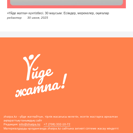
«Үйде жатпа» күнтізбесі. 30 маусым: Есімдер, мерекелер, оқиғалар
редактор
30 июня, 2025
zhatpa.kz - үйде жатпайтын, тірлік жасағысы келетін, өсетін жастарға арналған
ақпараттық-танымдық сайт
Редакция:
info@zhatpa.kz
+7 (708) 332-10-72
Материалдарды қолданғанда zhatpa.kz сайтына активті сілтеме жасау міндетті