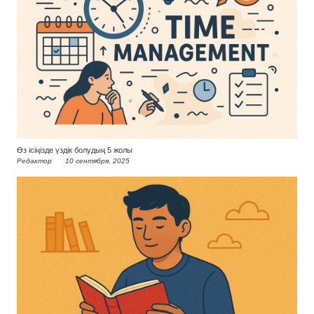
Өз ісіңізде үздік болудың 5 жолы
Редактор
10 сентября, 2025