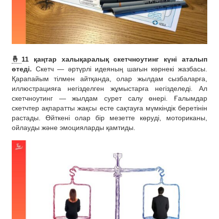
🤞
11 қаңтар халықаралық скетчноутинг күні аталып
өтеді.
Скетч — әртүрлі идеяның шағын көрнекі жазбасы.
Қарапайым тілмен айтқанда, олар жылдам сызбаларға,
иллюстрацияға негізделген жұмыстарға негізделеді. Ал
скетчноутинг — жылдам сурет салу өнері. Ғалымдар
скетчтер ақпаратты жақсы есте сақтауға мүмкіндік беретінін
растады. Өйткені олар бір мезетте көруді, моториканы,
ойлауды және эмоцияларды қамтиды.