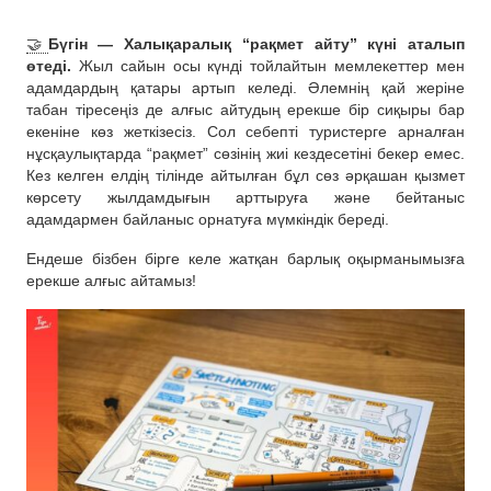
🤝
Бүгін — Халықаралық “рақмет айту” күні аталып
өтеді.
Жыл сайын осы күнді тойлайтын мемлекеттер мен
адамдардың қатары артып келеді. Әлемнің қай жеріне
табан тіресеңіз де алғыс айтудың ерекше бір сиқыры бар
екеніне көз жеткізесіз. Сол себепті туристерге арналған
нұсқаулықтарда “рақмет” сөзінің жиі кездесетіні бекер емес.
Кез келген елдің тілінде айтылған бұл сөз әрқашан қызмет
көрсету жылдамдығын арттыруға және бейтаныс
адамдармен байланыс орнатуға мүмкіндік береді.
Ендеше бізбен бірге келе жатқан барлық оқырманымызға
ерекше алғыс айтамыз!