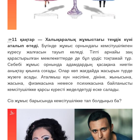
🫴
11 қаңтар — Халықаралық жұмыстағы теңдік күні
аталып өтеді.
Бүгінде жұмыс орнындағы кемсітушілікпен
күресу жалғасын тауып келеді. Тіпті арнайы заң
қарастырылған мемлекеттерде де бұл үрдіс тоқтамай тұр.
Себебі жұмыс орнында адамдардың қасақана ниетін
анықтау қиынға соғады. Олар көп жағдайда жасырын түрде
жүзеге асады. Аталмыш күн нәсіліне, дініне, жынысына,
жасына, физикасына немесе психикасына байланысты
кемсітушілікке қарсы күресті жеделдетуді еске салады.
Сіз жұмыс барысында кемсітушілікке тап болдыңыз ба?