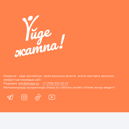
zhatpa.kz - үйде жатпайтын, тірлік жасағысы келетін, өсетін жастарға арналған
ақпараттық-танымдық сайт
Редакция:
info@zhatpa.kz
+7 (708) 332-10-72
Материалдарды қолданғанда zhatpa.kz сайтына активті сілтеме жасау міндетті