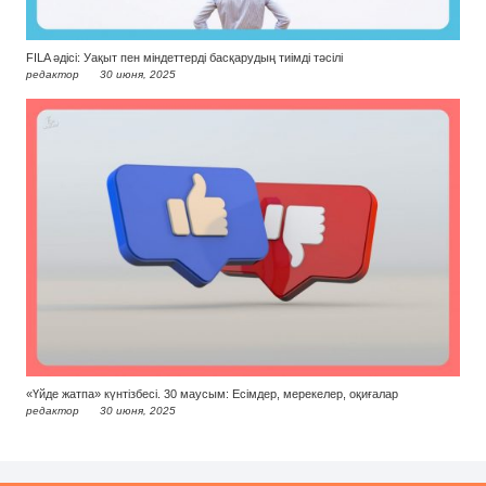
FILA әдісі: Уақыт пен міндеттерді басқарудың тиімді тәсілі
редактор
30 июня, 2025
«Үйде жатпа» күнтізбесі. 30 маусым: Есімдер, мерекелер, оқиғалар
редактор
30 июня, 2025