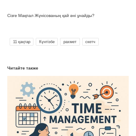
Сізге Мақпал Жүнісованың қай әні ұнайды?
11 қаңтар
Күнтізбе
рахмет
скетч
Читайте также