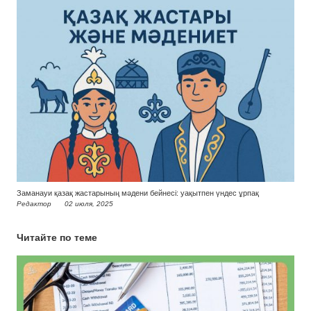
Заманауи қазақ жастарының мәдени бейнесі: уақытпен үндес ұрпақ
Редактор
02 июля, 2025
Читайте по теме