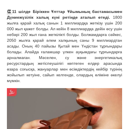
👏
11 шілде Біріккен Ұлттар Ұйымының бастамасымен
Дүниежүзілік халық күні ретінде аталып өтеді.
1800
жылға қарай халық санын 1 миллиардқа жеткізу үшін 200
000 жыл қажет болды. Ал кейін 8 миллиардқа дейін өсу үшін
небәрі 200 жыл ғана жеткілікті болды. Болжамдарға сәйкес,
2050 жылға қарай әлем халқының саны 9 миллиардтан
асады. Оның 40 пайызы Қытай мен Үндістан тұрғындары
болады. Алайда ғаламшар үлкен ауқымдағы тұрғындарға
арналмаған. Мәселен, су және энергетикалық
ресурстардың жетіспеушілігі көптеген елдер арасында
өзара соғысқа, жануарлар мен өсімдіктердің кейбір түрінің
жойылып кетуіне, сайып келгенде, олардың өліміне әкелуі
мүмкін.