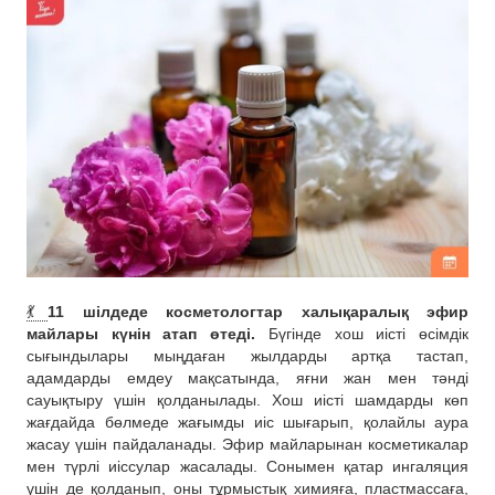
💃
11 шілдеде косметологтар халықаралық эфир
майлары күнін атап өтеді.
Бүгінде хош иісті өсімдік
сығындылары мыңдаған жылдарды артқа тастап,
адамдарды емдеу мақсатында, яғни жан мен тәнді
сауықтыру үшін қолданылады. Хош иісті шамдарды көп
жағдайда бөлмеде жағымды иіс шығарып, қолайлы аура
жасау үшін пайдаланады. Эфир майларынан косметикалар
мен түрлі иіссулар жасалады. Сонымен қатар ингаляция
үшін де қолданып, оны тұрмыстық химияға, пластмассаға,