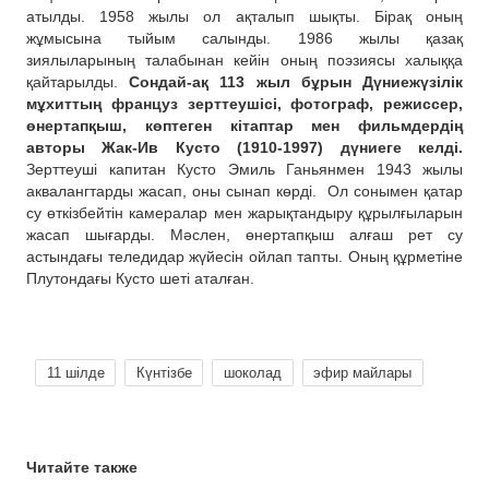
атылды. 1958 жылы ол ақталып шықты. Бірақ оның
жұмысына тыйым салынды. 1986 жылы қазақ
зиялыларының талабынан кейін оның поэзиясы халыққа
қайтарылды.
Сондай-ақ 113 жыл бұрын Дүниежүзілік
мұхиттың француз зерттеушісі, фотограф, режиссер,
өнертапқыш, көптеген кітаптар мен фильмдердің
авторы Жак-Ив Кусто (1910-1997) дүниеге келді.
Зерттеуші капитан Кусто Эмиль Ганьянмен 1943 жылы
аквалангтарды жасап, оны сынап көрді.
Ол сонымен қатар
су өткізбейтін камералар мен жарықтандыру құрылғыларын
жасап шығарды. Мәслен, өнертапқыш алғаш рет су
астындағы теледидар жүйесін ойлап тапты. Оның құрметіне
Плутондағы Кусто шеті аталған.
11 шілде
Күнтізбе
шоколад
эфир майлары
Читайте также