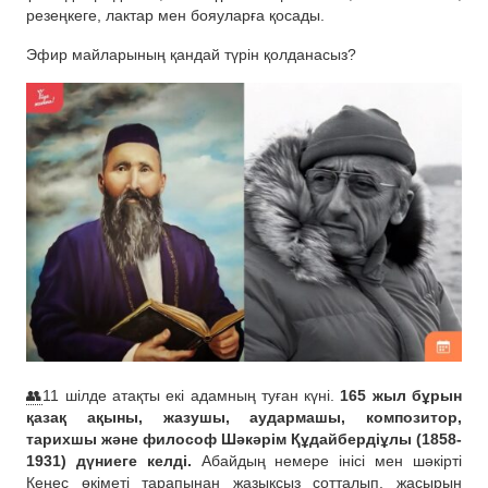
резеңкеге, лактар ​​мен бояуларға қосады.
Эфир майларының қандай түрін қолданасыз?
👥
11 шілде атақты екі адамның туған күні.
165 жыл бұрын
қазақ ақыны, жазушы, аудармашы, композитор,
тарихшы және философ Шәкәрім Құдайбердіұлы (1858-
1931) дүниеге келді.
Абайдың немере інісі мен шәкірті
Кеңес өкіметі тарапынан жазықсыз сотталып, жасырын