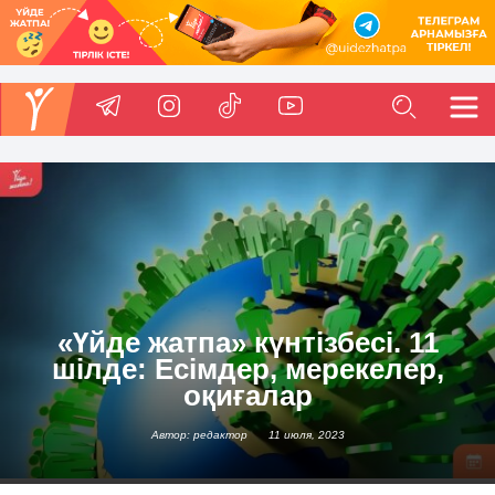
«Үйде жатпа» күнтізбесі. 11
шілде: Есімдер, мерекелер,
оқиғалар
Автор: редактор
11 июля, 2023