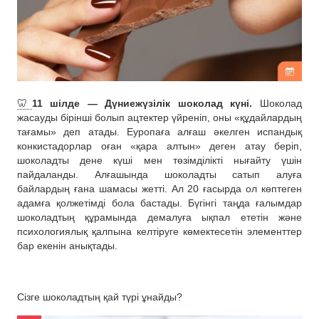
🦷
11 шілде — Дүниежүзілік шоколад күні.
Шоколад
жасауды бірінші болып ацтектер үйреніп, оны «құдайлардың
тағамы» деп атады. Еуропаға алғаш әкелген испандық
конкистадорлар оған «қара алтын» деген атау беріп,
шоколадты дене күші мен төзімділікті нығайту үшін
пайдаланды. Алғашында шоколадты сатып алуға
байлардың ғана шамасы жетті. Ал 20 ғасырда ол көптеген
адамға қолжетімді бола бастады. Бүгінгі таңда ғалымдар
шоколадтың құрамында демалуға ықпал ететін және
психологиялық қалпына келтіруге көмектесетін элементтер
бар екенін анықтады.
Сізге шоколадтың қай түрі ұнайды?