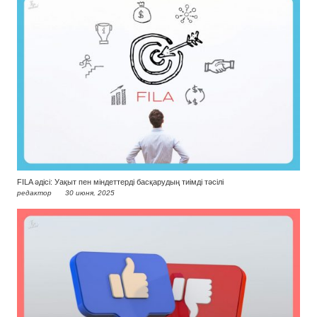
FILA әдісі: Уақыт пен міндеттерді басқарудың тиімді тәсілі
редактор
30 июня, 2025