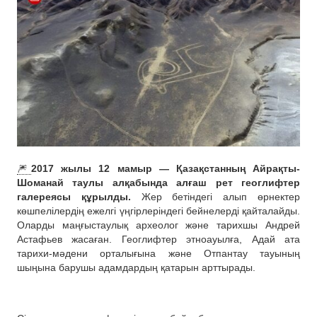
🎆
2017 жылы 12 мамыр — Қазақстанның Айрақты-
Шоманай таулы алқабында алғаш рет геоглифтер
галереясы құрылды.
Жер бетіндегі алып өрнектер
көшпелілердің ежелгі үңгірлеріндегі бейнелерді қайталайды.
Оларды маңғыстаулық археолог және тарихшы Андрей
Астафьев жасаған. Геоглифтер этноауылға, Адай ата
тарихи-мәдени орталығына және Отпантау тауының
шыңына барушы адамдардың қатарын арттырады.