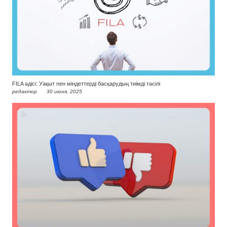
FILA әдісі: Уақыт пен міндеттерді басқарудың тиімді тәсілі
редактор
30 июня, 2025