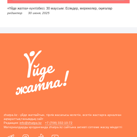
«Үйде жатпа» күнтізбесі. 30 маусым: Есімдер, мерекелер, оқиғалар
редактор
30 июня, 2025
zhatpa.kz - үйде жатпайтын, тірлік жасағысы келетін, өсетін жастарға арналған
ақпараттық-танымдық сайт
Редакция:
info@zhatpa.kz
+7 (708) 332-10-72
Материалдарды қолданғанда zhatpa.kz сайтына активті сілтеме жасау міндетті