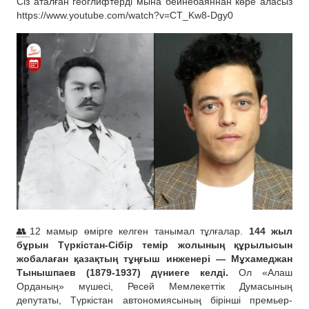
Сіз аталған геоглифтерді мына бейнебаяннан көре аласыз
https://www.youtube.com/watch?v=CT_Kw8-Dgy0
👥
12 мамыр өмірге келген танымал тұлғалар.
144 жыл
бұрын Түркістан-Сібір темір жолының құрылысын
жобалаған қазақтың тұңғыш инженері — Мұхамеджан
Тынышпаев (1879-1937) дүниеге келді.
Ол «Алаш
Орданың» мүшесі, Ресей Мемлекеттік Думасының
депутаты, Түркістан автономиясының бірінші премьер-