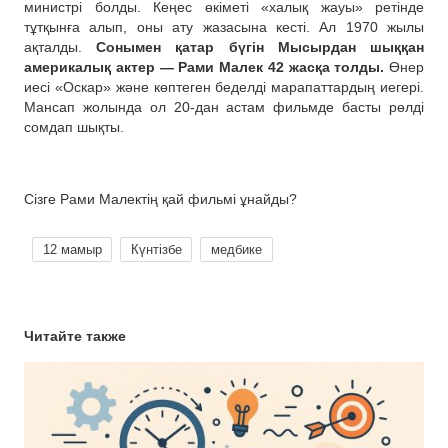
министрі болды. Кеңес өкіметі «халық жауы» ретінде
тұтқынға алып, оны ату жазасына кесті. Ал 1970 жылы
ақталды.
Сонымен қатар бүгін Мысырдан шыққан
америкалық актер — Рами Малек 42 жасқа толды.
Өнер
иесі «Оскар» және көптеген беделді марапаттардың иегері.
Мансап жолында ол 20-дан астам фильмде басты рөлді
сомдап шықты.
Сізге Рами Малектің қай фильмі ұнайды?
12 мамыр
Күнтізбе
медбике
Читайте также