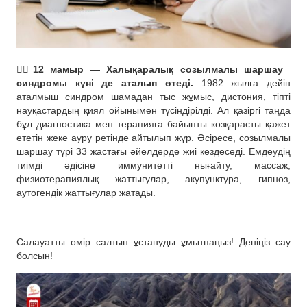
🤷‍♀️
12 мамыр — Халықаралық созылмалы шаршау
синдромы күні де аталып өтеді.
1982 жылға дейін
аталмыш синдром шамадан тыс жұмыс, дистония, тіпті
науқастардың қиял ойынымен түсіндірілді. Ал қазіргі таңда
бұл диагностика мен терапияға байыпты көзқарасты қажет
ететін жеке ауру ретінде айтылып жүр. Әсіресе, созылмалы
шаршау түрі 33 жастағы әйелдерде жиі кездеседі. Емдеудің
тиімді әдісіне иммунитетті нығайту, массаж,
физиотерапиялық жаттығулар, акупунктура, гипноз,
аутогендік жаттығулар жатады.
Салауатты өмір салтын ұстануды ұмытпаңыз! Деніңіз сау
болсын!