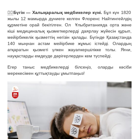
👩‍⚕️
Бүгін — Халықаралық медбикелер күні.
Бұл күн 1820
жылы 12 мамырда дүниеге келген Флоренс Найтингейлдің
құрметіне орай бекітілген. Ол
Ұлыбританияда орта және
кіші медициналық қызметкерлерді даярлау жүйесін құрып,
мейірбикелік қызметтің негізін қалады. Бүгінде Қазақстанда
140 мыңнан астам мейірбике жұмыс істейді. Олардың
атқаратын қызметі үлкен жауапкершілікке толы. Яғни,
науқастарды емдеуде дәрігерлерден кем түспейді.
Егер таныс медбикелерді білсеңіз, оларды кәсіби
мерекесімен құттықтауды ұмытпаңыз!