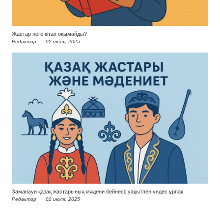
Жастар неге кітап оқымайды?
Редактор
02 июля, 2025
Заманауи қазақ жастарының мәдени бейнесі: уақытпен үндес ұрпақ
Редактор
02 июля, 2025