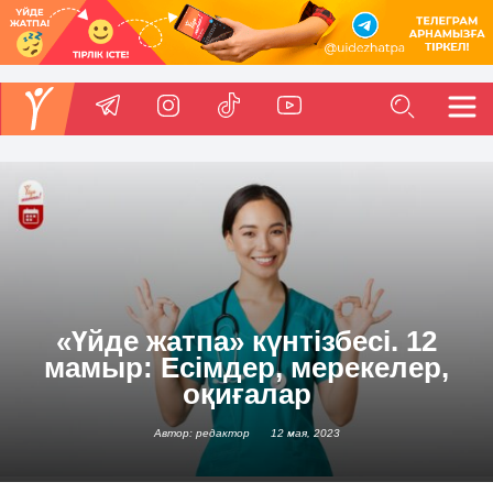
«Үйде жатпа» күнтізбесі. 12
мамыр: Есімдер, мерекелер,
оқиғалар
Автор: редактор
12 мая, 2023