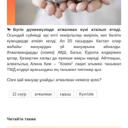
🐎
Бүгін дүниежүзінде атжалман күні аталып өтеді.
Осындай сүйкімді әрі епті кеміргіштер өмірінің көп бөлігін
күзендерде өткізіп келді. Ал 20 ғасырдан бастап олар
жабайы жануардан үй жануарына айналды.
Атжалмандарды (хомяк) АҚШ, Батыс Еуропа елдерімен
қатар, Қазақстан халқы да ерекше жақсы көреді. Айтпақшы,
алматылық Алина Ким – “Хомяк” лақап атымен танымал
ТМД елдері арасындағы ең танымал тиктокер қыз.
Сізге қай жануар ұнайды: атжалман немесе қоян?
12 сәуір
атжалман
ғарыш
Күнтізбе
Читайте также