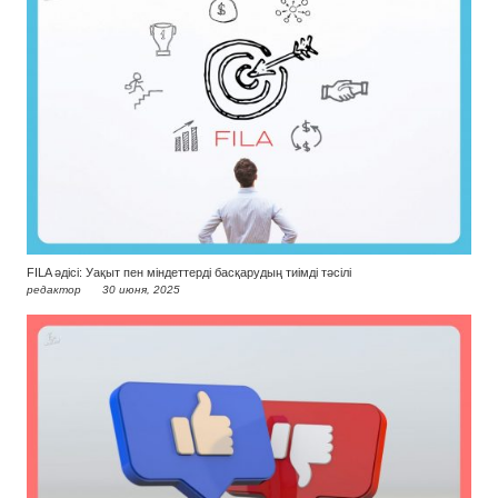
FILA әдісі: Уақыт пен міндеттерді басқарудың тиімді тәсілі
редактор
30 июня, 2025