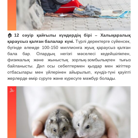
🏠
12 сәуір қайғылы күндердің бірі – Халықаралық
қараусыз қалған балалар күні.
Түрлі деректерге сүйенсек,
бүгінде әлемде 100-150 миллионға жуық қараусыз қалған
бала бар. Олардың негізгі мәселесі кедейшілікпен,
физикалық және жыныстық зорлық-зомбылықпен тығыз
байланысты. Дәл осы себептермен қыздар мен жігіттер
отбасылары мен үйлерінен айырылып, күндіз-түні қауіпті
жерлерде өмір сүруге және күресуге мәжбүр болады.