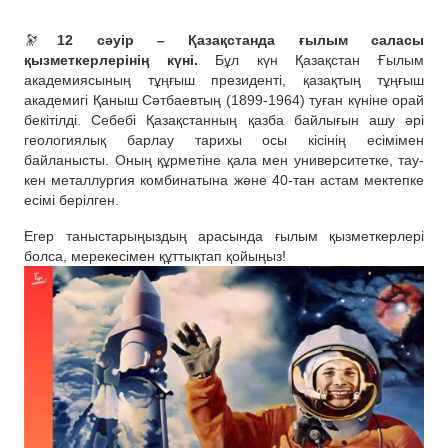
🔭
12 сәуір – Қазақстанда ғылым саласы
қызметкерлерінің күні.
Бұл күн Қазақстан Ғылым
академиясының тұңғыш президенті, қазақтың тұңғыш
академигі Қаныш Сәтбаевтың (1899-1964) туған күніне орай
бекітілді. Себебі Қазақстанның қазба байлығын ашу әрі
геологиялық барлау тарихы осы кісінің есімімен
байланысты. Оның құрметіне қала мен университетке, тау-
кен металлургия комбинатына және 40-тан астам мектепке
есімі берілген.
Егер таныстарыңыздың арасында ғылым қызметкерлері
болса, мерекесімен құттықтап қойыңыз!