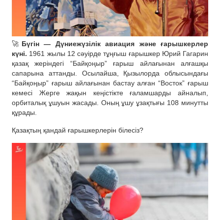
🚀
Бүгін — Дүниежүзілік авиация және ғарышкерлер
күні.
1961 жылы 12 сәуірде тұңғыш ғарышкер Юрий Гагарин
қазақ жеріндегі “Байқоңыр” ғарыш айлағынан алғашқы
сапарына аттанды. Осылайша, Қызылорда облысындағы
“Байқоңыр” ғарыш айлағынан бастау алған “Восток” ғарыш
кемесі Жерге жақын кеңістікте ғаламшарды айналып,
орбиталық ұшуын жасады. Оның ұшу ұзақтығы 108 минутты
құрады.
Қазақтың қандай ғарышкерлерін білесіз?