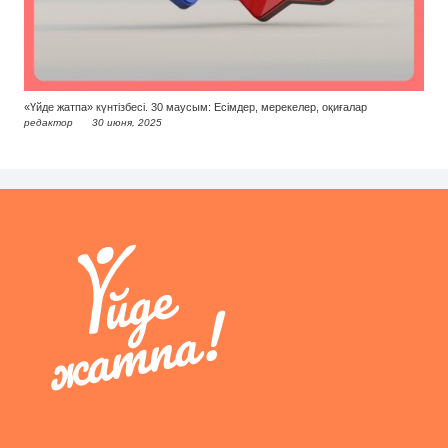
«Үйде жатпа» күнтізбесі. 30 маусым: Есімдер, мерекелер, оқиғалар
редактор
30 июня, 2025