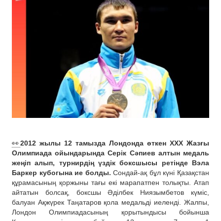
👀
2012 жылы 12 тамызда Лондонда өткен ХХХ Жазғы
Олимпиада ойындарында Серік Сәпиев алтын медаль
жеңіп алып, турнирдің үздік боксшысы ретінде Вэла
Баркер кубогына ие болды.
Сондай-ақ бұл күні Қазақстан
құрамасының қоржыны тағы екі марапатпен толықты. Атап
айтатын болсақ, боксшы Әділбек Ниязымбетов күміс,
балуан Ақжүрек Таңатаров қола медальді иеленді. Жалпы,
Лондон Олимпиадасының қорытындысы бойынша