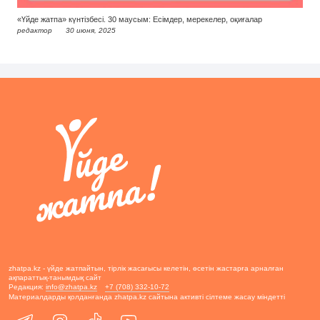
«Үйде жатпа» күнтізбесі. 30 маусым: Есімдер, мерекелер, оқиғалар
редактор
30 июня, 2025
zhatpa.kz - үйде жатпайтын, тірлік жасағысы келетін, өсетін жастарға арналған
ақпараттық-танымдық сайт
Редакция:
info@zhatpa.kz
+7 (708) 332-10-72
Материалдарды қолданғанда zhatpa.kz сайтына активті сілтеме жасау міндетті