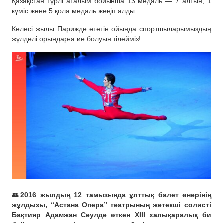
Қазақстан түрлі аталым бойынша 13 медаль — 7 алтын, 1
күміс және 5 қола медаль жеңіп алды.
Келесі жылы Парижде өтетін ойында спортшыларымыздың
жүлделі орындарға ие болуын тілейміз!
👥
2016 жылдың 12 тамызында ұлттық балет өнерінің
жұлдызы, “Астана Опера” театрының жетекші солисті
Бақтияр Адамжан Сеулде өткен ХІІІ халықаралық би