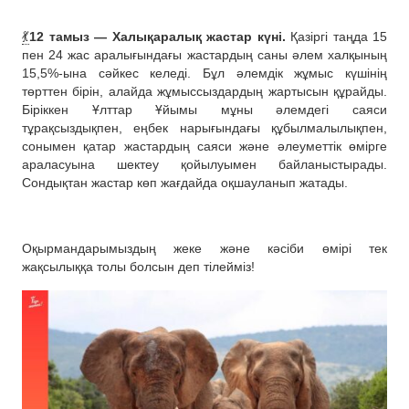
💃
12 тамыз — Халықаралық жастар күні.
Қазіргі таңда 15
пен 24 жас аралығындағы жастардың саны әлем халқының
15,5%-ына сәйкес келеді. Бұл әлемдік жұмыс күшінің
төрттен бірін, алайда жұмыссыздардың жартысын құрайды.
Біріккен Ұлттар Ұйымы мұны әлемдегі саяси
тұрақсыздықпен, еңбек нарығындағы құбылмалылықпен,
сонымен қатар жастардың саяси және әлеуметтік өмірге
араласуына шектеу қойылуымен байланыстырады.
Сондықтан жастар көп жағдайда оқшауланып жатады.
Оқырмандарымыздың жеке және кәсіби өмірі тек
жақсылыққа толы болсын деп тілейміз!