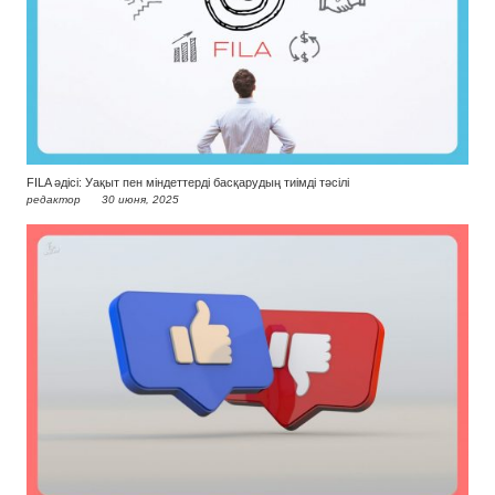
FILA әдісі: Уақыт пен міндеттерді басқарудың тиімді тәсілі
редактор
30 июня, 2025