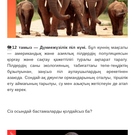
🐘
12 тамыз — Дүниежүзілік піл күні.
Бұл күннің мақсаты
— американдық және азиялық пілдердің популяциясын
қорғау және сақтау қажеттілігі туралы ақпарат тарату.
Пілдердің саны экологияның, табиғаттағы тепе-теңдіктің
бұзылуынан, заңсыз піл аулаушылардың әрекетінен
азаюда. Сондай-ақ джунгли ормандарының оталуы, тіршілік
ету аймағының тарылуы, су мен азықтың жетіспеуін де атап
өту керек.
Сіз осындай бастамаларды қолдайсыз ба?