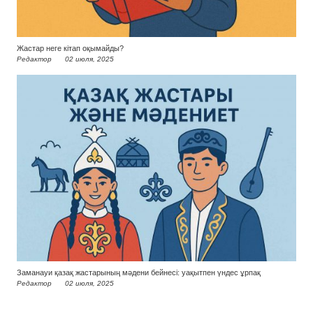
Жастар неге кітап оқымайды?
Редактор
02 июля, 2025
Заманауи қазақ жастарының мәдени бейнесі: уақытпен үндес ұрпақ
Редактор
02 июля, 2025