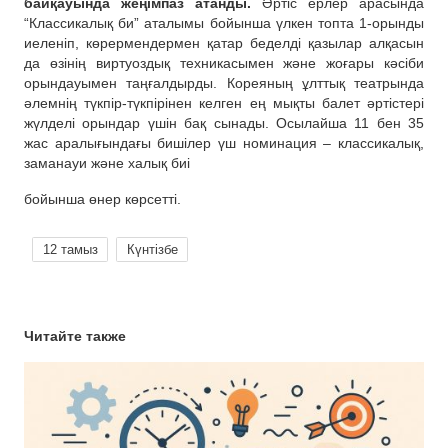
байқауында жеңімпаз атанды.
Әртіс ерлер арасында
“Классикалық би” аталымы бойынша үлкен топта 1-орынды
иеленіп, көрермендермен қатар беделді қазылар алқасын
да өзінің виртуоздық техникасымен және жоғары кәсіби
орындауымен таңғалдырды. Кореяның ұлттық театрында
әлемнің түкпір-түкпірінен келген ең мықты балет әртістері
жүлделі орындар үшін бақ сынады. Осылайша 11 бен 35
жас аралығындағы бишілер үш номинация – классикалық,
заманауи және халық биі
бойынша өнер көрсетті.
12 тамыз
Күнтізбе
Читайте также