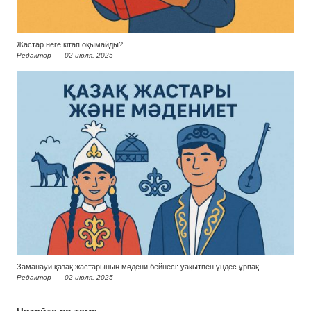
Жастар неге кітап оқымайды?
Редактор
02 июля, 2025
Заманауи қазақ жастарының мәдени бейнесі: уақытпен үндес ұрпақ
Редактор
02 июля, 2025