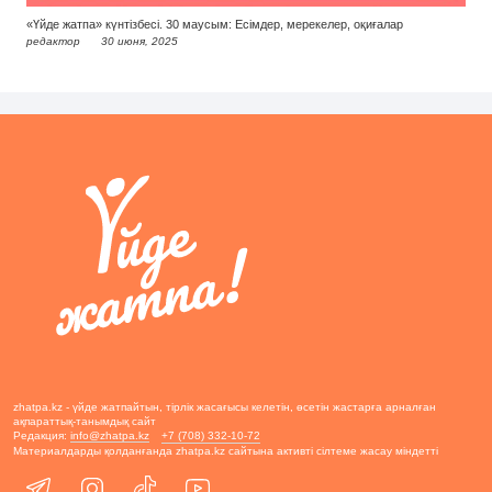
«Үйде жатпа» күнтізбесі. 30 маусым: Есімдер, мерекелер, оқиғалар
редактор
30 июня, 2025
zhatpa.kz - үйде жатпайтын, тірлік жасағысы келетін, өсетін жастарға арналған
ақпараттық-танымдық сайт
Редакция:
info@zhatpa.kz
+7 (708) 332-10-72
Материалдарды қолданғанда zhatpa.kz сайтына активті сілтеме жасау міндетті