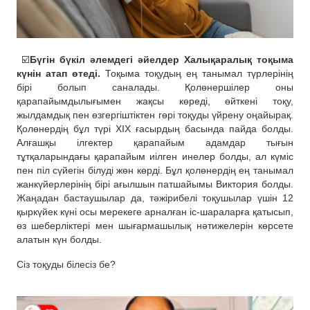
☑️
Бүгін бүкіл әлемдегі әйелдер Халықаралық тоқыма
күнін атап өтеді.
Тоқыма тоқудың ең танымал түрлерінің
бірі болып саналады. Қолөнершілер оны
қарапайымдылығымен жақсы көреді, өйткені тоқу,
жылдамдық пен өзгергіштіктен гөрі тоқуды үйрену оңайырақ.
Қолөнердің бұл түрі XIX ғасырдың басында пайда болды.
Алғашқы ілгектер қарапайым адамдар тығын
тұтқаларындағы қарапайым иілген инелер болды, ал күміс
пен піл сүйегін білуді жөн көрді. Бұл қолөнердің ең танымал
жанкүйерлерінің бірі ағылшын патшайымы Виктория болды.
Жаңадан бастаушылар да, тәжірибелі тоқушылар үшін 12
қыркүйек күні осы мерекеге арналған іс-шараларға қатысып,
өз шеберліктері мен шығармашылық нәтижелерін көрсете
алатын күн болды.
Сіз тоқуды білесіз бе?