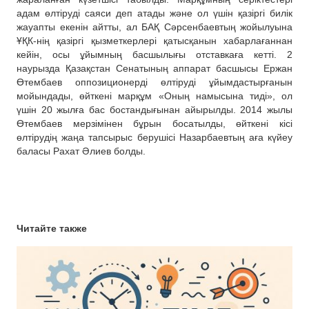
адам өлтіруді саяси деп атады және ол үшін қазіргі билік
жауапты екенін айтты, ал БАҚ Сәрсенбаевтың жойылуына
ҰҚК-нің қазіргі қызметкерлері қатысқанын хабарлағаннан
кейін, осы ұйымның басшылығы отставкаға кетті. 2
наурызда Қазақстан Сенатының аппарат басшысы Ержан
Өтембаев оппозиционерді өлтіруді ұйымдастырғанын
мойындады, өйткені марқұм «Оның намысына тиді», ол
үшін 20 жылға бас бостандығынан айырылды. 2014 жылы
Өтембаев мерзімінен бұрын босатылды, өйткені кісі
өлтірудің жаңа тапсырыс берушісі Назарбаевтың аға күйеу
баласы Рахат Әлиев болды.
Читайте также