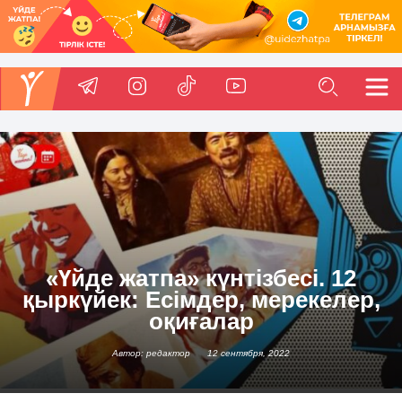
«Үйде жатпа» күнтізбесі. 12
қыркүйек: Есімдер, мерекелер,
оқиғалар
Автор: редактор
12 сентября, 2022