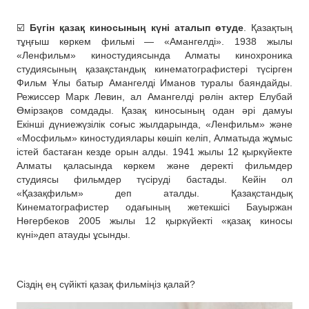
☑️
Бүгін қазақ киносының күні аталып өтуде
. Қазақтың
тұңғыш көркем фильмі — «Амангелді». 1938 жылы
«Ленфильм» киностудиясында Алматы кинохроника
студиясының қазақстандық кинематографистері түсірген
Фильм Ұлы батыр Амангелді Иманов туралы баяндайды.
Режиссер Марк Левин, ал Амангелді рөлін актер Елубай
Өмірзақов сомдады. Қазақ киносының одан әрі дамуы
Екінші дүниежүзілік соғыс жылдарында, «Ленфильм» және
«Мосфильм» киностудиялары көшіп келіп, Алматыда жұмыс
істей бастаған кезде орын алды. 1941 жылы 12 қыркүйекте
Алматы қаласында көркем және деректі фильмдер
студиясы фильмдер түсіруді бастады. Кейін ол
«Қазақфильм» деп аталды. Қазақстандық
Кинематографистер одағының жетекшісі Бауыржан
Нөгербеков 2005 жылы 12 қыркүйекті «қазақ киносы
күні»деп атауды ұсынды.
Сіздің ең сүйікті қазақ фильміңіз қалай?