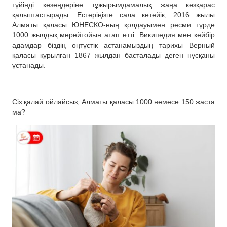
түйінді кезеңдеріне тұжырымдамалық жаңа көзқарас
қалыптастырады. Естеріңізге сала кетейік, 2016 жылы
Алматы қаласы ЮНЕСКО-ның қолдауымен ресми түрде
1000 жылдық мерейтойын атап өтті. Википедия мен кейбір
адамдар біздің оңтүстік астанамыздың тарихы Верный
қаласы құрылған 1867 жылдан басталады деген нұсқаны
ұстанады.
Сіз қалай ойлайсыз, Алматы қаласы 1000 немесе 150 жаста
ма?