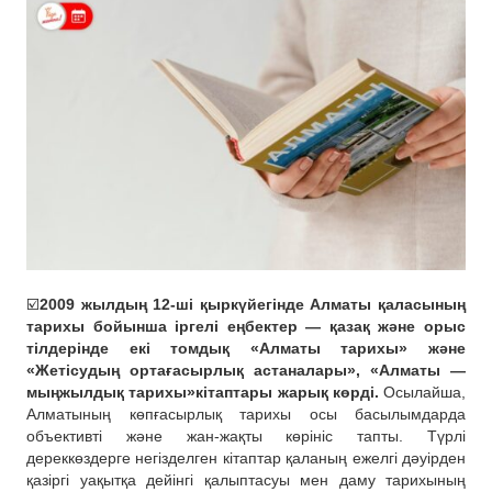
☑️
2009 жылдың 12-ші қыркүйегінде Алматы қаласының
тарихы бойынша іргелі еңбектер — қазақ және орыс
тілдерінде екі томдық «Алматы тарихы» және
«Жетісудың ортағасырлық астаналары», «Алматы —
мыңжылдық тарихы»кітаптары жарық көрді.
Осылайша,
Алматының көпғасырлық тарихы осы басылымдарда
объективті және жан-жақты көрініс тапты. Түрлі
дереккөздерге негізделген кітаптар қаланың ежелгі дәуірден
қазіргі уақытқа дейінгі қалыптасуы мен даму тарихының