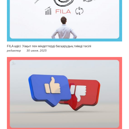
FILA әдісі: Уақыт пен міндеттерді басқарудың тиімді тәсілі
редактор
30 июня, 2025