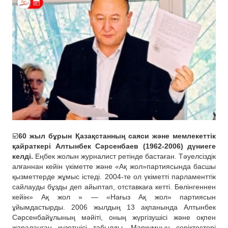
☑️
60 жыл бұрын Қазақстанның саяси және мемлекеттік
қайраткері Алтынбек Сәрсенбаев (1962-2006) дүниеге
келді.
Еңбек жолын журналист ретінде бастаған. Тәуелсіздік
алғаннан кейін үкіметте және «Ақ жол»партиясында басшы
қызметтерде жұмыс істеді. 2004-те ол үкіметті парламенттік
сайлауды бұзды деп айыптап, отставкаға кетті. Бөлінгеннен
кейін» Ақ жол » — «Нағыз Ақ жол» партиясын
ұйымдастырды. 2006 жылдың 13 ақпанында Алтынбек
Сәрсенбайұлының мәйіті, оның жүргізушісі және оқпен
жараланған күзетшісі табылды. Марқұмның серіктестері