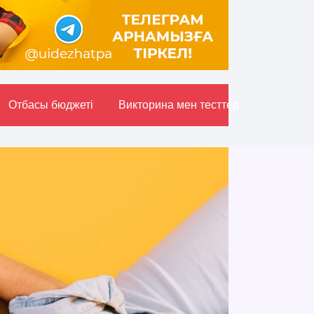
Отбасы бюджетi
Викторина мен тесттер