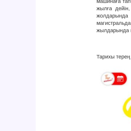
машинаға тап
жылға дейін
жолдарынд
магистраль
жылдарында м
Тарихы терең