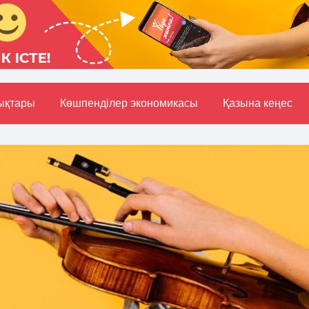
ықтары
Көшпенділер экономикасы
Қазына кеңес