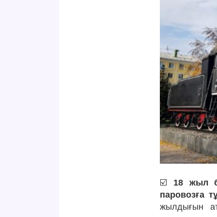
☑️
18 жыл б
паровозға т
жылдығын ат