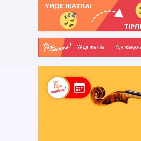
Үйде жатпа
Күн жаңал