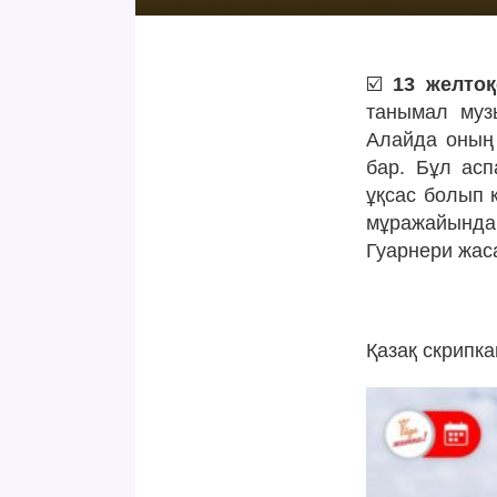
☑️
13 желтоқ
танымал музы
Алайда оның
бар. Бұл асп
ұқсас болып к
мұражайында 
Гуарнери жас
Қазақ скрипк