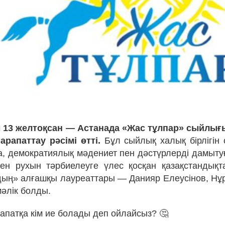
 13 желтоқсан — Астанада «Жас тұлпар» сыйлы
арапаттау рәсімі өтті.
Бұл сыйлық халық бірлігін 
а, демократиялық мәдениет пен дәстүрлерді дамыту
н рухын тәрбиелеуге үлес қосқан қазақстандықта
ың» алғашқы лауреаттары — Данияр Елеусінов, Нұ
әлік болды.
апатқа кім ие болады деп ойлайсыз? 🤔