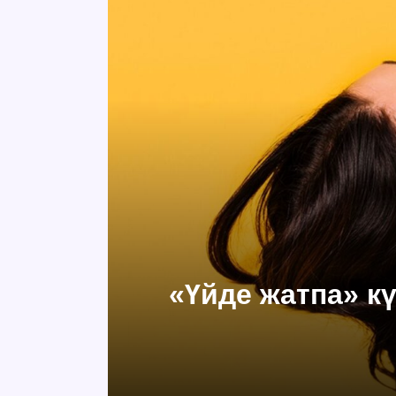
«Үйде жатпа» кү