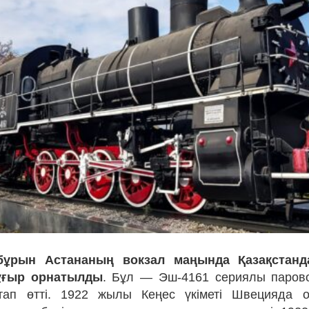
ұрын Астананың вокзал маңында Қазақстанд
ұғыр орнатылды
. Бұл — Эш-4161 сериялы паров
ап өтті. 1922 жылы Кеңес үкіметі Швецияда 