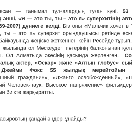
оқсан — танымал тұлғалардың туған күні.
53
 әнші, «Я — это ты, ты – это я» суперхитінің а
9-2007) дүниеге келді.
Біз оны «Мальчик хочет в
, ты – это я» суперхит орындаушысы ретінде еск
байқауында жеңіске жеткеннен кейін Ресейде тұрып, 
ші жылында ол Мәскеудегі пәтерінің балконынан құл
ы. Ол Алматыда әкесінің қасында жерленген.
Со
калық актер, «Оскар» және «Алтын глобус» с
Джейми Фокс 55 жылдық мерейтойын а
ушный гражданин», «Джанго освобождённый», «
ый Человек-паук: Высокое напряжение» фильмдері
н биікте жарқыратты.
Насыровтың қандай әндері ұнайды?