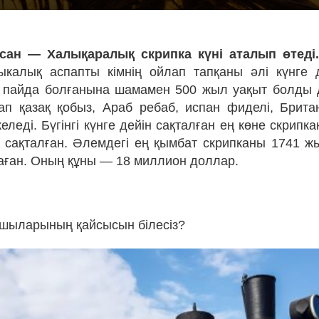
сан — Халықаралық скрипка күні аталып өтеді
калық аспапты кімнің ойлап тапқаны әлі күнге де
 пайда болғанына шамамен 500 жыл уақыт болды 
ап қазақ қобыз, Араб ребаб, испан фиделі, Брита
еледі. Бүгінгі күнге дейін сақталған ең көне скрип
сақталған. Әлемдегі ең қымбат скрипканы 1741 
аған. Оның құны — 18 миллион доллар.
ашыларының қайсысын білесіз?