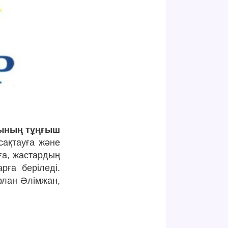
ғының тұңғыш
сақтауға және
ға, жастардың
рға беріледі.
рлан Әлімжан,