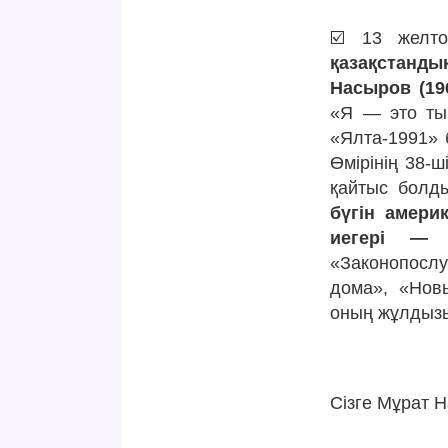
☑️ 13 желт
қазақстандық
Насыров (196
«Я — это ты
«Ялта-1991» 
Өмірінің 38-
қайтыс болд
бүгін амери
иегері — 
«Законопосл
дома», «Нов
оның жұлдызы
Сізге Мұрат 