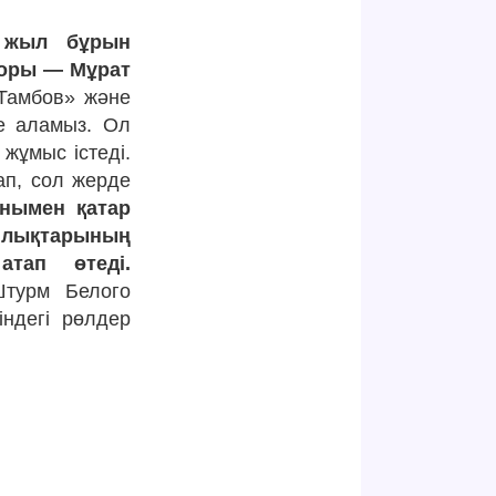
 жыл бұрын
вторы — Мұрат
 Тамбов» және
е аламыз. Ол
жұмыс істеді.
ап, сол жерде
нымен қатар
ыйлықтарының
тап өтеді.
Штурм Белого
ндегі рөлдер