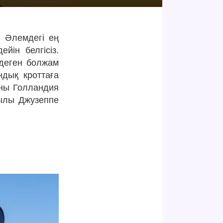
.
Әлемдегі ең
йін белгісіз.
деген болжам
ндық кроттаға
каны Голландия
жылы Джузеппе