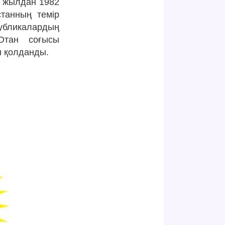
2 жылдан 1982
танның темір
ликалардың
Отан соғысы
н қолданды.