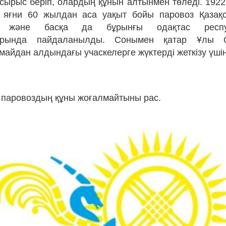
сырыс беріп, олардың құнын алтынмен төледі. 192
, яғни 60 жылдан аса уақыт бойы паровоз Қазақс
а және басқа да бұрынғы одақтас респуб
дарында пайдаланылды. Сонымен қатар Ұлы 
айдан алдындағы учаскелерге жүктерді жеткізу үші
 паровоздың құны жоғалмайтыны рас.