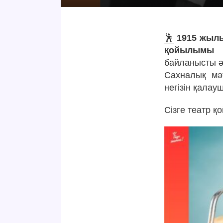
🕺
1915 жылы
қойылымы
байланысты ә
Сахналық мә
негізін қала
Сізге театр 