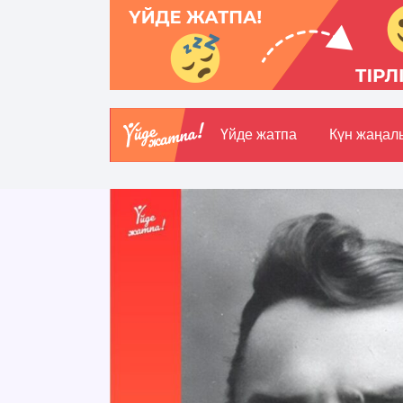
Үйде жатпа
Күн жаңал