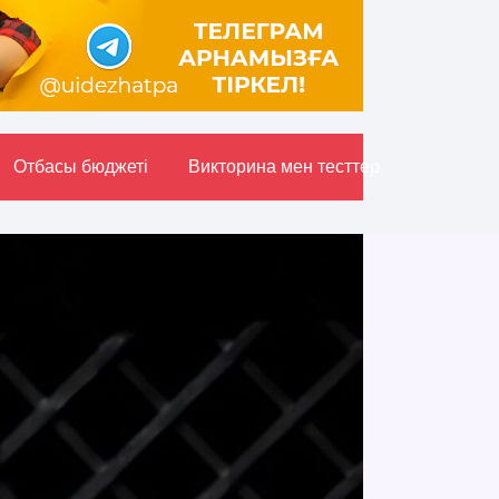
Отбасы бюджетi
Викторина мен тесттер