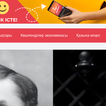
ықтары
Көшпенділер экономикасы
Қазына кеңес