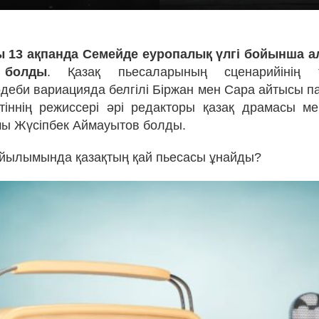
 13 ақпанда Семейде еуропалық үлгі бойынша а
 болды
. Қазақ пьесаларының сценарийінің 
деби вариацияда белгілі Біржан мен Сара айтысы 
тіннің режиссері әрі редакторы қазақ драмасы м
ушы Жүсіпбек Аймауытов болды.
қойылымында қазақтың қай пьесасы ұнайды?