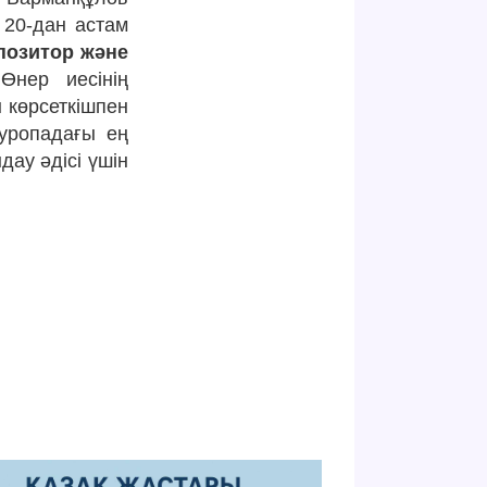
 20-дан астам
позитор және
нер иесінің
ы көрсеткішпен
Еуропадағы ең
ау әдісі үшін