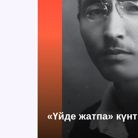
«Үйде жатпа» күнт