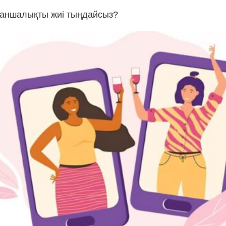
қаншалықты жиі тыңдайсыз?