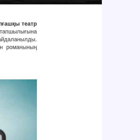
лғашқы театр
тапшылығына
пайдаланылды.
ен романының