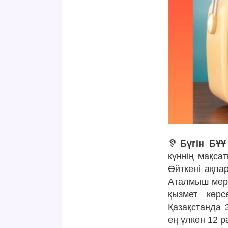
🦻
Бүгін БҰҰ
күннің мақса
Өйткені ақпа
Аталмыш мере
қызмет көрс
Қазақстанда 
ең үлкен 12 р