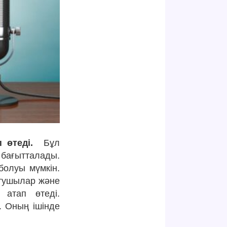
 өтеді.
Бұл
 бағытталады.
болуы мүмкін.
атушылар және
 атап өтеді.
. Оның ішінде