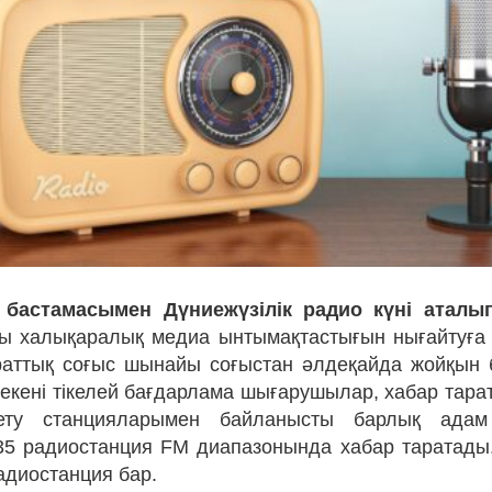
 бастамасымен Дүниежүзілік радио күні аталып
ты халықаралық медиа ынтымақтастығын нығайтуға
раттық соғыс шынайы соғыстан әлдеқайда жойқын 
кені тікелей бағдарлама шығарушылар, хабар тар
ету станцияларымен байланысты барлық адам
35 радиостанция FM диапазонында хабар таратады
адиостанция бар.