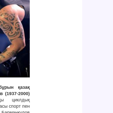
ұрын қазақ
 (1937-2000)
қы циклдық
асы спорт пен
 Барманқұлов