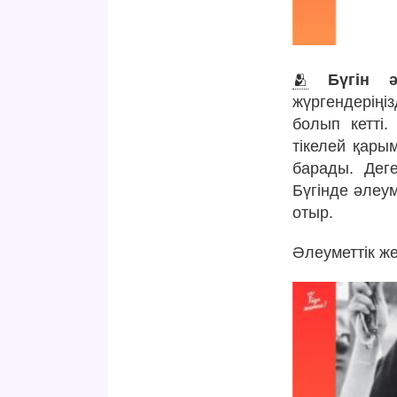
🫂
Бүгін ә
жүргендеріңіз
болып кетті.
тікелей қары
барады. Деге
Бүгінде әлеум
отыр.
Әлеуметтік ж