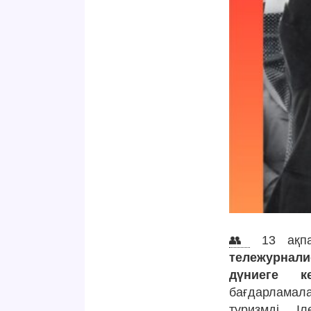
👥
13 ақпа
тележурнали
дүниеге ке
бағдарламала
туризмді, І