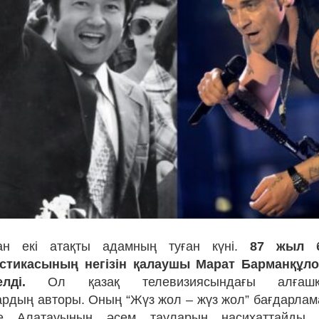
н екі атақты адамның туған күні.
87 жыл б
стикасының негізін қалаушы Марат Барманқұлов
лді.
Ол қазақ телевизиясындағы алғаш
рдың авторы. Оның “Жүз жол – жүз жол” бағдарлам
ле Алатауының әсем тауларын насихаттайды.