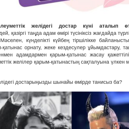
леуметтік желідегі достар күні аталып өт
дей, қазіргі таңда адам өмірі түсініксіз жағдайда түрл
 Мәселен, күнделікті күйбең тіршілікке байланыс
м-қатынас орнату, жеке кездесулер ұйымдастару, т
нмен адамдармен қарым-қатынас жасау қажеттілі
еттік желілер қарым-қатынастың сақталуына үлкен м
елідегі достарыңызды шынайы өмірде танисыз ба?