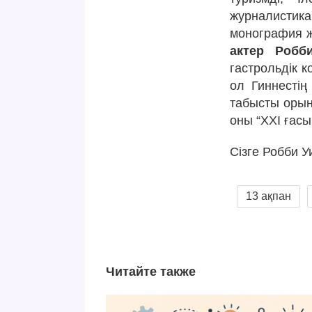
журналистика
монография 
актер Робб
гастрольдік к
ол Гиннестің
табысты орын
оны “ХХІ ғас
Сізге Робби 
13 ақпан
Читайте также