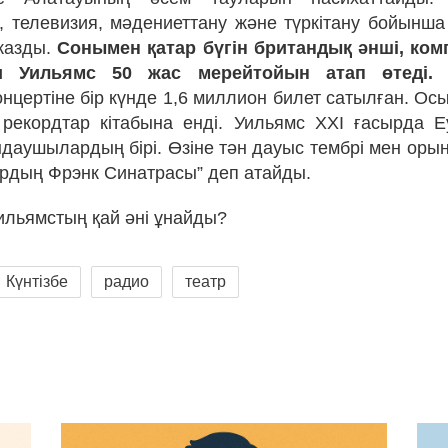
, телевизия, мәдениеттану және түркітану бойынша
жазды.
Сонымен қатар бүгін британдық әнші, ком
и Уильямс 50 жас мерейтойын атап өтеді.
Ө
онцертіне бір күнде 1,6 миллион билет сатылған. Ос
 рекордтар кітабына енді. Уильямс XXI ғасырда 
даушылардың бірі. Өзіне тән дауыс тембрі мен орынд
ырдың Фрэнк Синатрасы” деп атайды.
Уильямстың қай әні ұнайды?
Күнтізбе
радио
театр