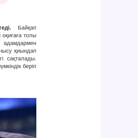
еді.
Байқап
і оқиғаға толы
ты адамдармен
анысу қиындап
гі сақталады.
үмкіндік беріп