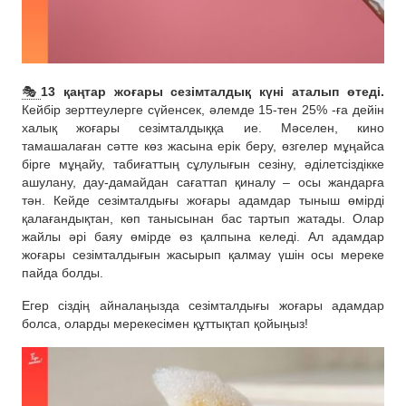
🎭
13 қаңтар жоғары сезімталдық күні аталып өтеді.
Кейбір зерттеулерге сүйенсек, әлемде 15-тен 25% -ға дейін
халық жоғары сезімталдыққа ие. Мәселен, кино
тамашалаған сәтте көз жасына ерік беру, өзгелер мұңайса
бірге мұңайу, табиғаттың сұлулығын сезіну, әділетсіздікке
ашулану, дау-дамайдан сағаттап қиналу – осы жандарға
тән. Кейде сезімталдығы жоғары адамдар тыныш өмірді
қалағандықтан, көп танысынан бас тартып жатады. Олар
жайлы әрі баяу өмірде өз қалпына келеді. Ал адамдар
жоғары сезімталдығын жасырып қалмау үшін осы мереке
пайда болды.
Егер сіздің айналаңызда сезімталдығы жоғары адамдар
болса, оларды мерекесімен құттықтап қойыңыз!