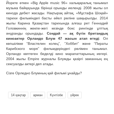
Йоркте өткен «Big Apple music 96» халықаралық танымал
музыка байқауында бірінші орынды иеленді. 2008 жылы ол
кинода дебют жасады. Нақтырақ айтақ, «Мұстафа Шоқай»
тарихи фильміндегі басты әйел рөліне шақырылды. 2014
жылы Карина Қазақстан тарихында алғаш рет Геннадий
Головкиннің жекпе-жегі кезінде бокс рингінде ұлттық
әнұранды орындады.
Сондай — ақ бүгін британдық
киноактер Орландо Блум 47 жасын атап өтеді
. Ол
көпшілікке “Властелин колец”, “Хоббит” және “Пираты
Карибского моря” фильмдеріндегі рөлімен танымал.
Орландо көптеген беделді кино марапаттарының иегері.
2004 жылы Empire журналы Блумды қазіргі заманның ең
сексуалды актері деп атады.
Сізге Орледно Блумның қай фильмі ұнайды?
14 қаңтар
арман
Күнтізбе
үйрек