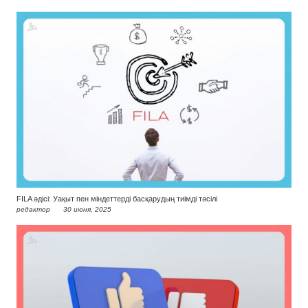
FILA әдісі: Уақыт пен міндеттерді басқарудың тиімді тәсілі
редактор
30 июня, 2025