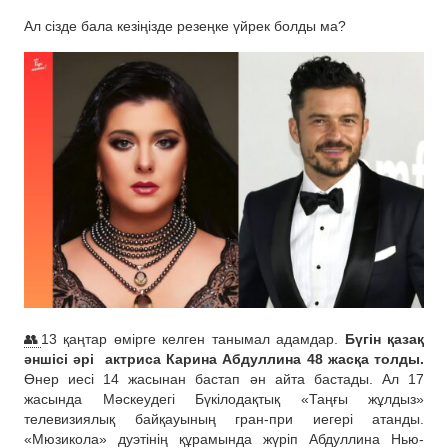
Ал сізде бала кезіңізде резеңке үйрек болды ма?
👥
13 қаңтар өмірге келген танымал адамдар.
Бүгін қазақ
әншісі әрі
актриса Карина Абдуллина 48 жасқа толды.
Өнер иесі 14 жасынан бастап ән айта бастады. Ал 17
жасында Мәскеудегі Бүкілодақтық «Таңғы жұлдыз»
телевизиялық байқауының гран-при иегері атанды.
«Мюзикола» дуэтінің құрамында жүріп Абдуллина Нью-