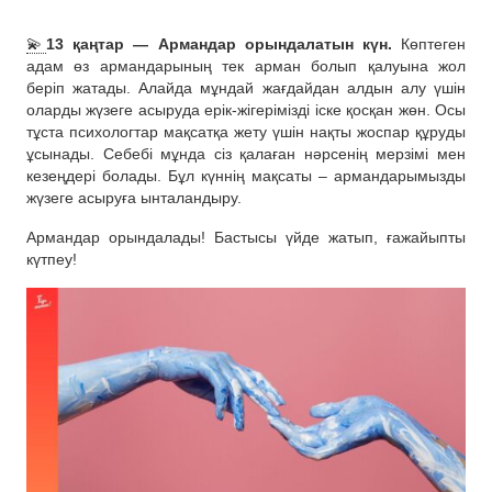
💫
13 қаңтар — Армандар орындалатын күн.
Көптеген
адам өз армандарының тек арман болып қалуына жол
беріп жатады. Алайда мұндай жағдайдан алдын алу үшін
оларды жүзеге асыруда ерік-жігерімізді іске қосқан жөн. Осы
тұста психологтар мақсатқа жету үшін нақты жоспар құруды
ұсынады. Себебі мұнда сіз қалаған нәрсенің мерзімі мен
кезеңдері болады. Бұл күннің мақсаты – армандарымызды
жүзеге асыруға ынталандыру.
Армандар орындалады! Бастысы үйде жатып, ғажайыпты
күтпеу!