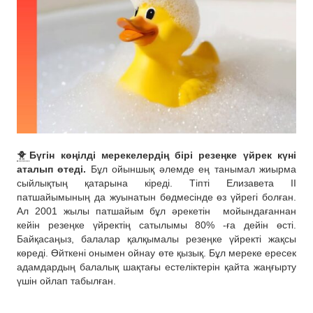
🐥
Бүгін көңілді мерекелердің бірі резеңке үйрек күні
аталып өтеді.
Бұл ойыншық әлемде ең танымал жиырма
сыйлықтың қатарына кіреді. Тіпті Елизавета II
патшайымының да жуынатын бөдмесінде өз үйрегі болған.
Ал 2001 жылы патшайым бұл әрекетін
мойындағаннан
кейін резеңке үйректің сатылымы 80% -ға дейін өсті.
Байқасаңыз, балалар қалқымалы резеңке үйректі жақсы
көреді. Өйткені онымен ойнау өте қызық. Бұл мереке ересек
адамдардың балалық шақтағы естеліктерін қайта жаңғырту
үшін ойлап табылған.