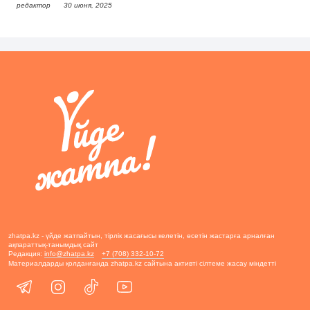
редактор
30 июня, 2025
zhatpa.kz - үйде жатпайтын, тірлік жасағысы келетін, өсетін жастарға арналған
ақпараттық-танымдық сайт
Редакция:
info@zhatpa.kz
+7 (708) 332-10-72
Материалдарды қолданғанда zhatpa.kz сайтына активті сілтеме жасау міндетті