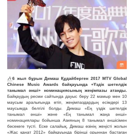
🎶
6 жыл бұрын Димаш Құдайберген 2017 MTV Global
Chinese Music Awards байқауында «Үздік шетелдік
танымал әнші» номинациясының жеңімпазы атанды.
Байқаудың ресми сайтында дауыс беру 22 мамыр мен 10
маусым аралығында өтіп, жеңімпаздардың есімдері 13
маусымда белгілі болды. Димаш «Ең үздік шетелдік
танымал әнші» және «Ең танымал жаңа әнші»
номинациялары бойынша Азияның 8 танымал әншісімен
бәсекеге түсті. Еске салайық, Димаш өзінің жеңісті жолын
«Жас қанат 2012» байқауында бірінші орыннан бастаған