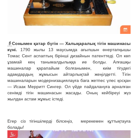
👵
Сонымен қатар бүгін — Халықаралық тігін машинасы
күні.
1790 жылы 13 маусымда ағылшын өнертапқышы
Томас Сент аспаптың бірінші дизайнын патенттеді. Ол көп
ұзамай кең танымалдылыққа ие болды. Алғашқы
машиналар қарапайым болғанымен,
киім тігудегі
адамдардың жұмысын айтарлықтай жеңілдетті. Тігін
машиналарын модернизациялауға баға жетпес үлес қосқан
— Исаак Мерритт Сингер. Ол үйде пайдалануға арналған
сенімді тігін машинасын жасады. Оның кейбіреуі жүз
жылдан астам жұмыс істеді.
Егер сіз тігіншілерді білсеңіз,
мерекемен құттықтауға
болады!