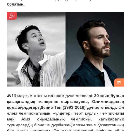
болатын.
👥
13 маусым атақты екі адам дүниеге келді.
30 жыл бұрын
қазақстандық мәнерлеп сырғанаушы, Олимпиаданың
қола жүлдегері Денис Тен (1993-2018) дүниеге келді.
Ол
әлем чемпионатының жүлдегері, төрт құрлық чемпионаты
мен Азия ойындарының чемпионы, халықаралық
турнирлердің бірнеше дүркін жеңімпазы және Қазақстанның
бес дүркін чемпионы. Ол қылмыскерлерді көлігінен айна