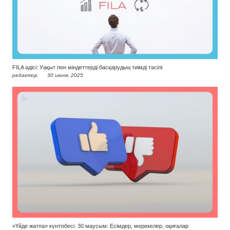
FILA әдісі: Уақыт пен міндеттерді басқарудың тиімді тәсілі
редактор
30 июня, 2025
«Үйде жатпа» күнтізбесі. 30 маусым: Есімдер, мерекелер, оқиғалар