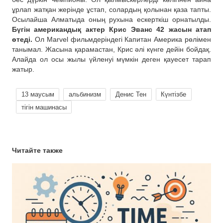
ұрлап жатқан жерінде ұстап, солардың қолынан қаза тапты.
Осылайша Алматыда оның рухына ескерткіш орнатылды.
Бүгін американдық актер Крис Эванс 42 жасын атап
өтеді.
Ол Marvel фильмдеріндегі Капитан Америка рөлімен
танымал. Жасына қарамастан, Крис әлі күнге дейін бойдақ.
Алайда ол осы жылы үйленуі мүмкін деген қауесет тарап
жатыр.
13 маусым
альбинизм
Денис Тен
Күнтізбе
тігін машинасы
Читайте также