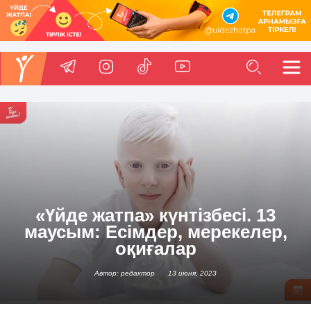
«Үйде жатпа» күнтізбесі. 13
маусым: Есімдер, мерекелер,
оқиғалар
Автор: редактор
13 июня, 2023