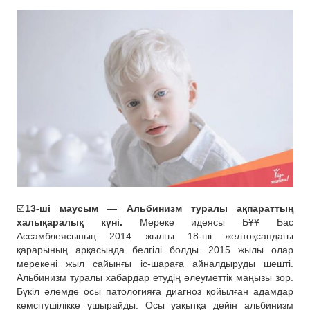
☑️
13-ші маусым — Альбинизм туралы ақпараттың
халықаралық күні.
Мереке идеясы БҰҰ Бас
Ассамблеясының 2014 жылғы 18-ші желтоқсандағы
қарарының арқасында белгілі болды. 2015 жылы олар
мерекені жыл сайынғы іс-шараға айналдыруды шешті.
Альбинизм туралы хабардар етудің әлеуметтік маңызы зор.
Бүкіл әлемде осы патологияға диагноз қойылған адамдар
кемсітушілікке ұшырайды. Осы уақытқа дейін альбинизм