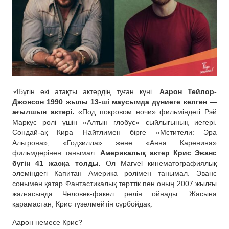
☑️Бүгін екі атақты актердің туған күні.
Аарон Тейлор-
Джонсон 1990 жылы 13-ші маусымда дүниеге келген —
ағылшын актері.
«Под покровом ночи» фильміндегі Рэй
Маркус рөлі үшін «Алтын глобус» сыйлығының иегері.
Сондай-ақ Кира Найтлимен бірге «Мстители: Эра
Альтрона», «Годзилла» және «Анна Каренина»
фильмдерінен танымал.
Америкалық актер Крис Эванс
бүгін 41 жасқа толды.
Ол Marvel кинематографиялық
әлеміндегі Капитан Америка рөлімен танымал. Эванс
сонымен қатар Фантастикалық төрттік пен оның 2007 жылғы
жалғасында Человек-факел рөлін ойнады. Жасына
қарамастан, Крис түзелмейтін сұрбойдақ.
Аарон немесе Крис?