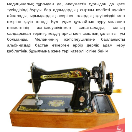
медициналық тұрғыдан да, әлеуметтік тұрғыдан да қате
түсіндірілді.Ауруы бар адамдардың сыртқы келбеті күлкіге
айналады, ырымдардың әсерінен олардың қауіпсіздігі мен
өміріне қауіп төнеді. Бұл тұқым қуалайтын ауру меланин
пигментінің жетіспеушілігімен сипатталады, соның
салдарынан терінің, көздің ирисі мен шаштың қалыпты түсі
болмайды. Меланиннің жетіспеушілігіне байланысты
альбинизмді бастан өткерген әрбір дерлік адам көру
қабілетінің бұзылуына және тері қатерлі ісігіне бейім.