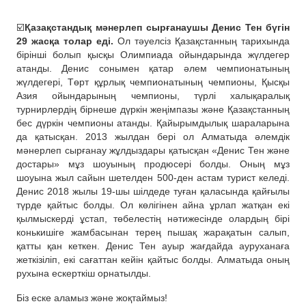
☑️
Қазақстандық мәнерлеп сырғанаушы Денис Тен бүгін
29 жасқа толар еді.
Ол тәуелсіз Қазақстанның тарихында
бірінші болып қысқы Олимпиада ойындарында жүлдегер
атанды. Денис сонымен қатар әлем чемпионатының
жүлдегері, Төрт құрлық чемпионатының чемпионы, Қысқы
Азия ойындарының чемпионы, түрлі халықаралық
турнирлердің бірнеше дүркін жеңімпазы және Қазақстанның
бес дүркін чемпионы атанды. Қайырымдылық шараларына
да қатысқан. 2013 жылдан бері ол Алматыда әлемдік
мәнерлеп сырғанау жұлдыздары қатысқан «Денис Тен және
достары» мұз шоуының продюсері болды. Оның мұз
шоуына жыл сайын шетелден 500-ден астам турист келеді.
Денис 2018 жылы 19-шы шілдеде туған қаласында қайғылы
түрде қайтыс болды. Ол көлігінен айна ұрлап жатқан екі
қылмыскерді ұстап, төбелестің нәтижесінде олардың бірі
конькишіге жамбасынан терең пышақ жарақатын салып,
қатты қан кеткен. Денис Тен ауыр жағдайда ауруханаға
жеткізіліп, екі сағаттан кейін қайтыс болды. Алматыда оның
рухына ескерткіш орнатылды.
Біз еске аламыз және жоқтаймыз!