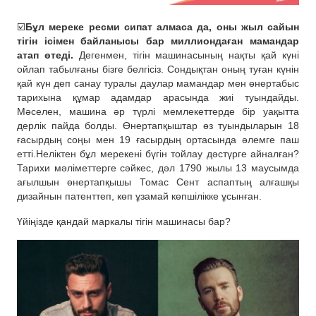
☑️
Бұл мереке ресми сипат алмаса да, оны жыл сайын
тігін ісімен байланысы бар миллиондаған мамандар
атап өтеді.
Дегенмен, тігін машинасының нақты қай күні
ойлап табылғаны бізге белгісіз. Сондықтан оның туған күнін
қай күн деп санау туралы даулар мамандар мен өнертабыс
тарихына құмар адамдар арасында жиі туындайды.
Мәселен, машина әр түрлі мемлекеттерде бір уақытта
дерлік пайда болды. Өнертапқыштар өз туындыларын 18
ғасырдың соңы мен 19 ғасырдың ортасында әлемге паш
етті.Неліктен бұл мерекені бүгін тойлау дәстүрге айналған?
Тарихи мәліметтерге сәйкес, дәл 1790 жылы 13 маусымда
ағылшын өнертапқышы Томас Сент аспаптың алғашқы
дизайнын патенттеп, көп ұзамай көпшілікке ұсынған.
Үйіңізде қандай маркалы тігін машинасы бар?