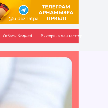
Отбасы бюджетi
Викторина мен тесттер