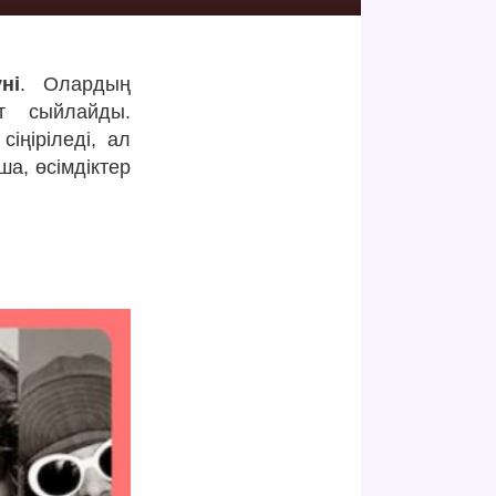
ні
. Олардың
ат сыйлайды.
іңіріледі, ал
ша, өсімдіктер