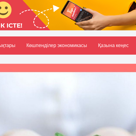
ықтары
Көшпенділер экономикасы
Қазына кеңес