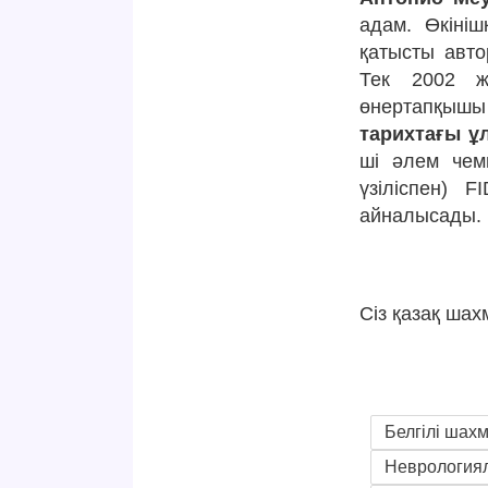
адам. Өкініш
қатысты авто
Тек 2002 ж
өнертапқыш
тарихтағы ұ
ші әлем чем
үзіліспен) F
айналысады.
Сіз қазақ ша
Белгілі ша
Неврология