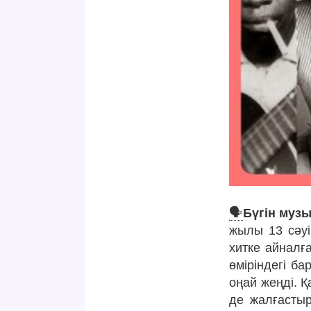
🗣
Бүгін музы
жылы 13 сәуі
хитке айналға
өміріндегі ба
оңай жеңді. Қ
де жалғастыр