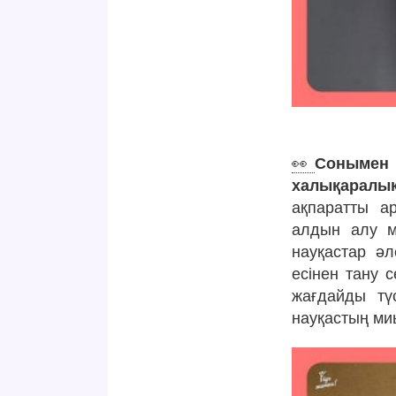
👀
Сонымен 
халықаралық
ақпаратты а
алдын алу ме
науқастар әл
есінен тану с
жағдайды түс
науқастың ми