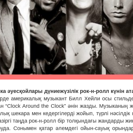
ка әуесқойлары дүниежүзілік рок-н-ролл күнін ата
рде америкалық музыкант Билл Хейли осы стильде
н “Clock Around the Clock” әнін жазды. Музыканың 
рлық шекара мен кедергілерді жойып, түрлі нәсілдік
азіргі таңда рок-н-ролл бір толқындағы жандарды жин
уда. Сонымен қатар әлемдегі ойын-сауық орында