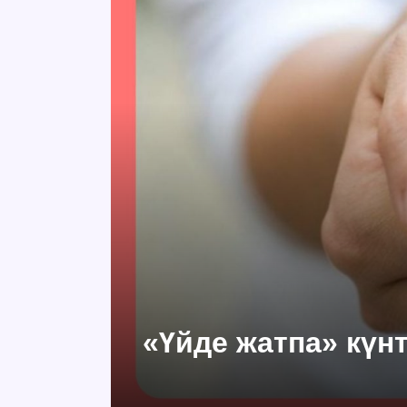
«Үйде жатпа» күнт