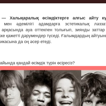
 — Халықаралық өсімдіктерге алғыс айту кү
 мен әдемілігі адамдарға эстетикалық ләзз
ң арқасында ауа оттекпен толығып, зиянды заттар с
ікке қажетті дәрумендер түседі. Ғалымдардың айтуын
икасына да оң әсер етеді.
дайында қандай өсімдік түрін өсіресіз?