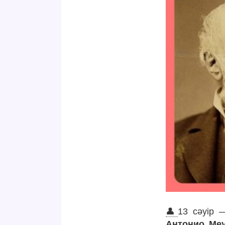
👤
13 сәуір 
Антонио Меуч