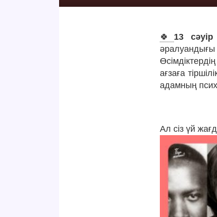
🍀
13 сәуір
әралуандығы
Өсімдіктерді
ағзаға тіршіл
адамның псих
Ал сіз үй жағ