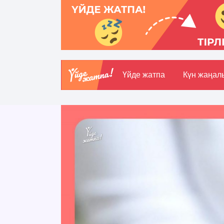
Үйде жатпа
Күн жаңал