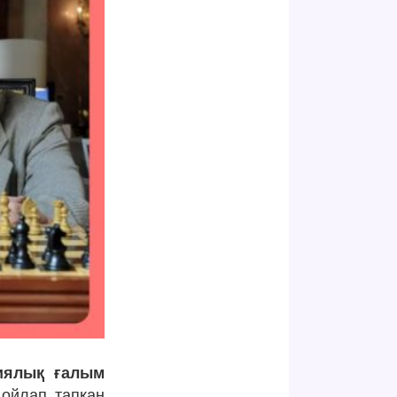
иялық ғалым
ойлап тапқан