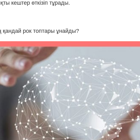
қты кештер өткізіп тұрады.
ң қандай рок топтары ұнайды?