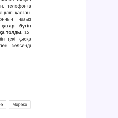
ан, телефонға
ңіліп қалған.
онның нағыз
қатар бүгін
қа толды
. 13-
н (екі қысқа
тпен белсенді
бе
Мереке