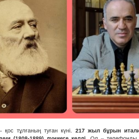
— қос тұлғаның туған күні.
217 жыл бұрын итал
чи (1808-1889) дүниеге келді.
Ол – телефонды 