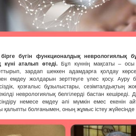
бірге бүгін функционалдық неврологиялық б
 күні аталып өтеді.
Бұл күннің мақсаты – осы
рттырып, зардап шеккен адамдарға қолдау көрсет
н емдеу жолдарын зерттеуге үлес қосу. Ауру бе
сіздік, қозғалыс бұзылыстары, сезімталдықтың ж
екілді неврологиялық белгілерді бастан кешіреді. 
індіру немесе емдеу әлі мүмкін емес екенін ай
ы қалыпты болғанымен, оның жұмыс істеу жүйесінде 