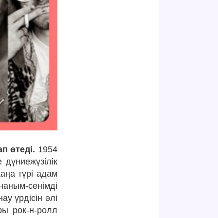
п өтеді.
1954
 дүниежүзілік
жаңа түрі адам
 наным-сенімді
ау үрдісін әлі
ры рок-н-ролл