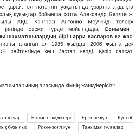
ке қарай, ол патентін уақытында ұзартпағандықт
рлық құқықтар бойынша сотта Александр Беллге же
ылы АҚШ Конгресі Антонио Меуччиді телеф
ы ретінде ресми түрде мойындады.
Сонымен 
лы шахматшылардың бірі Гарри Каспаров 62 жас
пионы атанған ол 1985 жылдан 2006 жылға дейі
IDE рейтингінде көш бастап келді. Қазір саяса
хматшыларының арасында кімнің жанкүйерісіз?
хматшылар
Бөлме өсімдіктері
Ерекше күн
Күнтіз
лық бұзылыс
Рок-н-ролл күні
Танымал тұлғалар