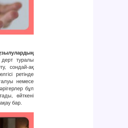
ұзылулардың
 дерт туралы
у, сондай-ақ
лгісі ретінде
оғалуы немесе
Дәрігерлер бұл
тады, өйткені
ақау бар.