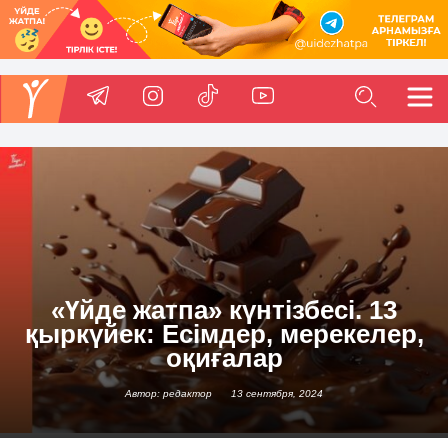
«Үйде жатпа» күнтізбесі. 13
қыркүйек: Есімдер, мерекелер,
оқиғалар
Автор: редактор
13 сентября, 2024