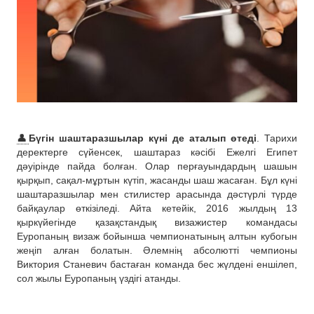
👤
Бүгін шаштаразшылар күні де аталып өтеді
. Тарихи
деректерге сүйенсек, шаштараз кәсібі Ежелгі Египет
дәуірінде пайда болған. Олар перғауындардың шашын
қырқып, сақал-мұртын күтіп, жасанды шаш жасаған. Бұл күні
шаштаразшылар мен стилистер арасында дәстүрлі түрде
байқаулар өткізіледі. Айта кетейік, 2016 жылдың 13
қыркүйегінде қазақстандық визажистер командасы
Еуропаның визаж бойынша чемпионатының алтын кубогын
жеңіп алған болатын. Әлемнің абсолютті чемпионы
Виктория Станевич бастаған команда бес жүлдені еншілеп,
сол жылы Еуропаның үздігі атанды.