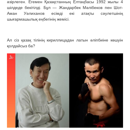
әзірлеген. Егемен Қазақстанның Елтаңбасы 1992 жылы 4
шілдеде бекітілді. Бұл — Жандарбек Мәлібеков пен Шот-
Аман Уәлиханов есімді екі атақты сәулетшінің
шығармашылық еңбегінің жемісі.
Ал сіз қазақ тілінің кириллицадан латын әліпбиіне көшуін
қолдайсыз ба?