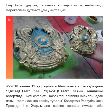
Егер бүгін сұлулық салонына жолыңыз түссе, шеберіңізді
мерекесімен құттықтауды ұмытпаңыз!
✍️
2018 жылы 13 қыркүйекте Мемлекеттік Елтаңбадағы
“ҚАЗАҚСТАН” сөзі “QAZAQSTAN” латын әліпбиіне
өзгертілді
. Бұл өзгерісті “Қазақ тілі әліпбиін кириллицадан
латын графикасына көшіру туралы” Қазақстан Республикасы
Президентінің Жарлығына сәйкес арнайы жұмыс тобы