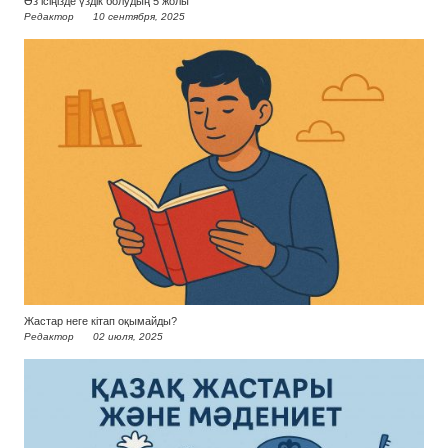
Өз ісіңізде үздік болудың 5 жолы
Редактор
10 сентября, 2025
Жастар неге кітап оқымайды?
Редактор
02 июля, 2025